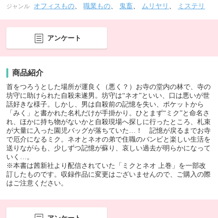
オフィスもの
、
職業もの
、
鬼畜
、
ムリヤリ
、
ミステリ
ジャンル
アンケート
商品紹介
首をつろうとした場所が運良く（悪く？）お寺の堂内の林で、寺の
坊守に助けられた自殺未遂男。坊守は“ネオ”といい、口は悪いが世
話好きな様子。しかし、男は自殺前の記憶を失い、ポケットから
「みく」と書かれた名札だけが手掛かり。ひとまず“ミク”と命名さ
れ、ほかに持ち物がないかと自殺現場へ探しに行ったところ、札束
が大量に入った園児バッグが落ちていた…！ 記憶が戻るまでお寺
で厄介になるミク。ネオとネオの弟で住職のバンビと楽しい生活を
送りながらも、少しずつ記憶が蘇り、哀しい過去が明らかになって
いく…。
※本書は茜新社より配信されていた「ミクとネオ 上巻」を一部改
訂したものです。収録作品に変更はございませんので、ご購入の際
はご注意ください。