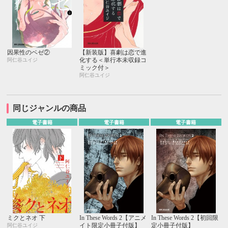
因果性のベゼ②
【新装版】喜劇は恋で進
化する＜単行本未収録コ
阿仁谷ユイジ
ミック付＞
阿仁谷ユイジ
同じジャンルの商品
電子書籍
電子書籍
電子書籍
ミクとネオ 下
In These Words 2【アニメ
In These Words 2【初回限
イト限定小冊子付版】
定小冊子付版】
阿仁谷ユイジ