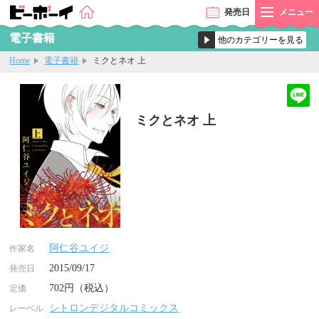
発売
日
メニュー
電子書籍
Home
電子書籍
ミクとネオ 上
ミクとネオ 上
阿仁谷ユイジ
作家名
2015/09/17
発売日
702円（税込）
定価
シトロンデジタルコミックス
レーベル