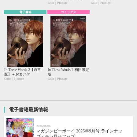
Guilt｜Pleasure
Guilt｜Pleasure
電子書籍
コミックス
In These Words 2【通常
In These Words 2 初回限定
版】＋おまけ付
版
Guilt｜Pleasure
Guilt｜Pleasure
電子書籍最新情報
2026/08/06
マガジンビーボーイ 2026年9月号 ラインナッ
プ・チラ見せアップ