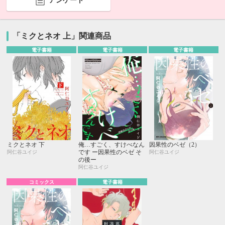
アンケート
「ミクとネオ 上」関連商品
電子書籍
電子書籍
電子書籍
ミクとネオ 下
俺…すごく、すけべなん
因果性のベゼ（2）
です ー因果性のベゼ そ
阿仁谷ユイジ
阿仁谷ユイジ
の後ー
阿仁谷ユイジ
コミックス
電子書籍