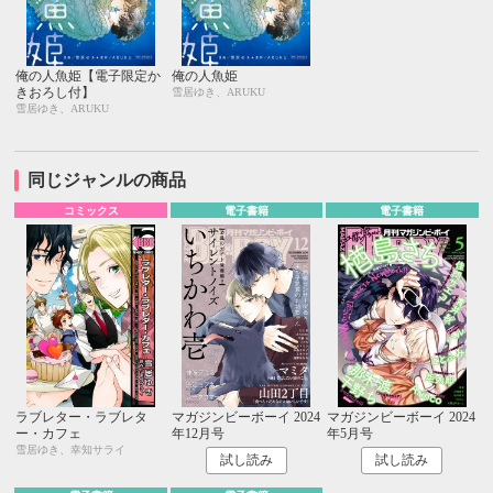
俺の人魚姫【電子限定か
俺の人魚姫
きおろし付】
雪居ゆき、ARUKU
雪居ゆき、ARUKU
同じジャンルの商品
コミックス
電子書籍
電子書籍
ラブレター・ラブレタ
マガジンビーボーイ 2024
マガジンビーボーイ 2024
ー・カフェ
年12月号
年5月号
雪居ゆき、幸知サライ
試し読み
試し読み