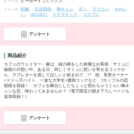
ビーボーイコミックス
レーベル
制服
、
主従関係
、
胸キュン
、
甘々
、
ラブコメ
、
かわい
ジャンル
い
、
ほのぼの
、
ドラマチック
、
コスプレ
アンケート
商品紹介
カフェのウェイター・麻は、緑の瞳をした綺麗なお客様・サミュに
秘密の片想い中。ある日、同じくサミュに想いを寄せるコックか
ら、ラブレターを渡してほしいと頼まれて…!? 他、美形オーナー
×ドジっ子バイト、一途な大学生×臆病コックなど、3カップルの恋
模様を収録！ カフェを舞台にしたちょっと照れちゃうくらい胸キ
ュンな恋、味わってみませんか？《電子限定の描き下ろしページも
追加収録！》
アンケート