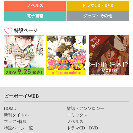
ノベルズ
ドラマCD・DVD
電子書籍
グッズ・その他
特設ページ
ビーボーイWEB
HOME
雑誌・アンソロジー
新刊タイトル
コミックス
フェア･特典
ノベルズ
特設ページ一覧
ドラマCD・DVD