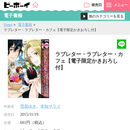
発売
日
メニュー
電子書籍
Home
電子書籍
ラブレター・ラブレター・カフェ【電子限定かきおろし付】
ラブレター・ラブレター・カ
フェ【電子限定かきおろし
付】
雪居ゆき
、
幸知サライ
作家名
2015/11/19
発売日
681円（税込）
定価