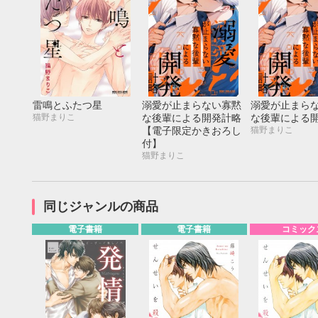
雷鳴とふたつ星
溺愛が止まらない寡黙
溺愛が止まら
猫野まりこ
な後輩による開発計略
な後輩による
猫野まりこ
【電子限定かきおろし
付】
猫野まりこ
同じジャンルの商品
電子書籍
電子書籍
コミック
9月
SUN
MON
TUE
WED
THU
FRI
SAT
SUN
MON
TUE
1
2
3
4
5
6
7
8
9
10
11
12
4
5
6
13
14
15
16
17
18
19
11
12
13