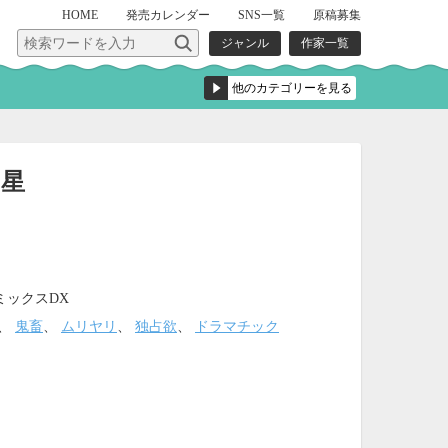
HOME
発売
カレンダー
SNS一覧
原稿募集
ジャンル
作家一覧
つ星
ミックスDX
、
鬼畜
、
ムリヤリ
、
独占欲
、
ドラマチック