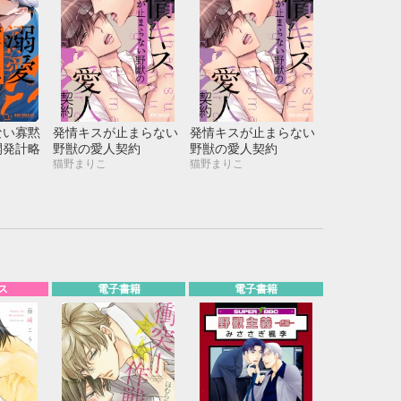
ない寡黙
発情キスが止まらない
発情キスが止まらない
開発計略
野獣の愛人契約
野獣の愛人契約
猫野まりこ
猫野まりこ
ス
電子書籍
電子書籍
10月
WED
THU
FRI
SAT
1
2
3
7
8
9
10
14
15
16
17