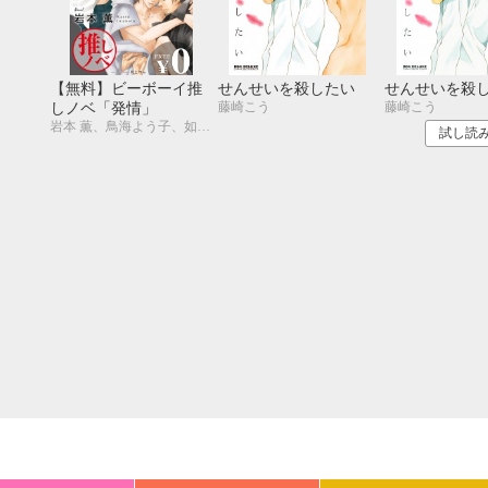
20
21
22
23
24
25
26
18
19
20
27
28
29
30
25
26
27
【無料】ビーボーイ推
せんせいを殺したい
せんせいを殺
藤崎こう
藤崎こう
しノベ「発情」
岩本 薫、鳥海よう子、如月弘鷹、北上れん、一式アキラ
試し読