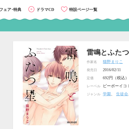
フェア･特典
ドラマCD
特設ページ一覧
雷鳴とふた
猫野まりこ
作家名
2016/02/11
発売日
692円（税込）
定価
ビーボーイコ
レーベル
学園
、
生徒会
ジャンル