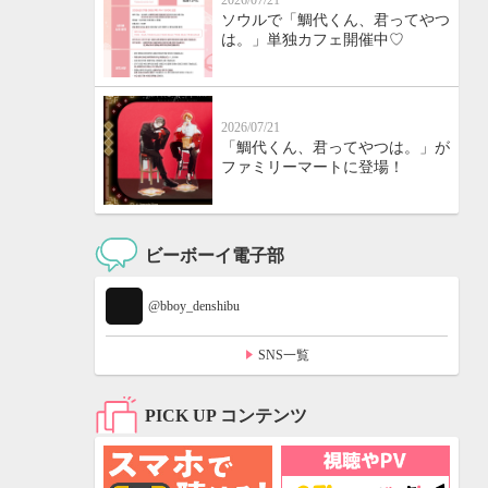
2026/07/21
ソウルで「鯛代くん、君ってやつ
は。」単独カフェ開催中♡
2026/07/21
「鯛代くん、君ってやつは。」が
ファミリーマートに登場！
ビーボーイ電子部
@bboy_denshibu
SNS一覧
PICK UP コンテンツ