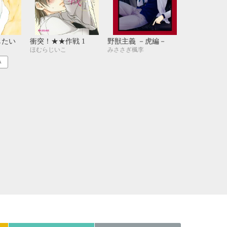
21
22
23
24
28
29
30
31
したい
衝突！★★作戦 1
野獣主義 －虎編－
ほむらじいこ
みささぎ楓李
み