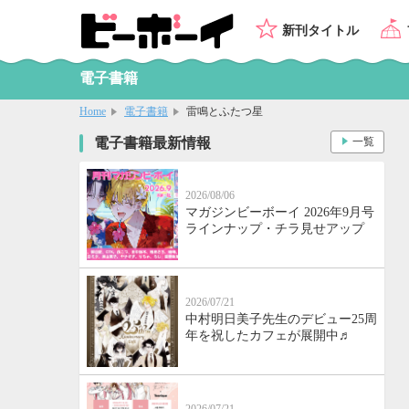
新刊タイトル
電子書籍
Home
電子書籍
雷鳴とふたつ星
電子書籍最新情報
一覧
2026/08/06
マガジンビーボーイ 2026年9月号
ラインナップ・チラ見せアップ
2026/07/21
中村明日美子先生のデビュー25周
年を祝したカフェが展開中♬