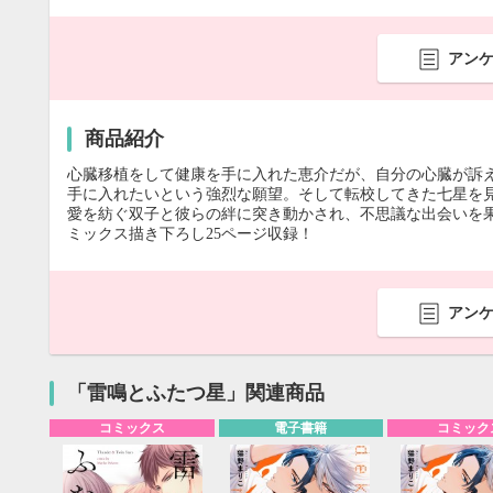
アン
商品紹介
心臓移植をして健康を手に入れた恵介だが、自分の心臓が訴
手に入れたいという強烈な願望。そして転校してきた七星を見
愛を紡ぐ双子と彼らの絆に突き動かされ、不思議な出会いを
ミックス描き下ろし25ページ収録！
アン
「雷鳴とふたつ星」関連商品
コミックス
電子書籍
コミック