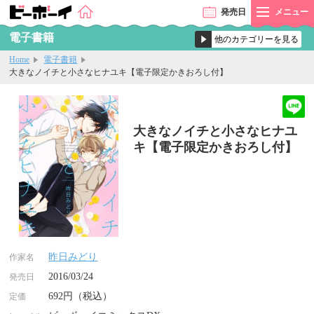
発売
日
メニュー
電子書籍
Home
電子書籍
大きなノイチと小さなヒナユキ【電子限定かきおろし付】
大きなノイチと小さなヒナユ
キ【電子限定かきおろし付】
昨日みどり
作家名
2016/03/24
発売日
692円（税込）
定価