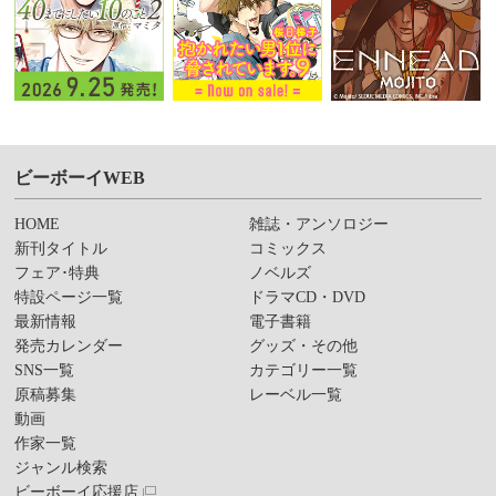
ビーボーイWEB
HOME
雑誌・アンソロジー
新刊タイトル
コミックス
フェア･特典
ノベルズ
特設ページ一覧
ドラマCD・DVD
最新情報
電子書籍
発売カレンダー
グッズ・その他
SNS一覧
カテゴリー一覧
原稿募集
レーベル一覧
動画
作家一覧
ジャンル検索
ビーボーイ応援店