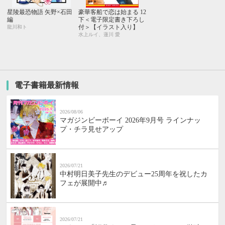
星陵最恐物語 矢野×石田
豪華客船で恋は始まる 12
編
下＜電子限定書き下ろし
付＞【イラスト入り】
龍川和ト
水上ルイ、蓮川 愛
電子書籍最新情報
2026/08/06
マガジンビーボーイ 2026年9月号 ラインナッ
プ・チラ見せアップ
2026/07/21
中村明日美子先生のデビュー25周年を祝したカ
フェが展開中♬
2026/07/21