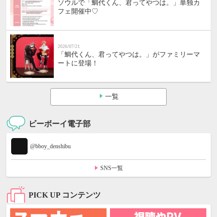
ソウルで「鯛代くん、君ってやつは。」単独カ
フェ開催中♡
2026/07/21
「鯛代くん、君ってやつは。」がファミリーマ
ートに登場！
一覧
ビーボーイ電子部
@bboy_denshibu
SNS一覧
PICK UP コンテンツ