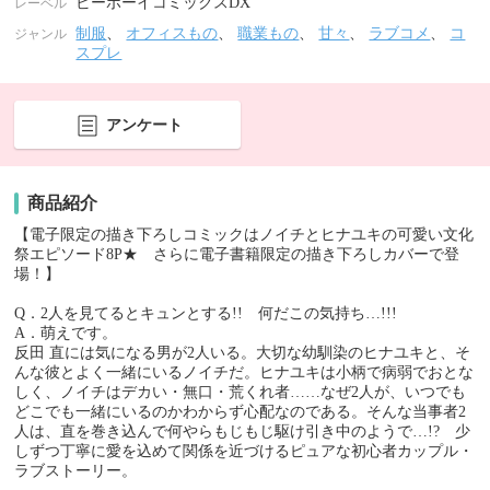
ビーボーイコミックスDX
レーベル
制服
、
オフィスもの
、
職業もの
、
甘々
、
ラブコメ
、
コ
ジャンル
スプレ
アンケート
商品紹介
【電子限定の描き下ろしコミックはノイチとヒナユキの可愛い文化
祭エピソード8P★ さらに電子書籍限定の描き下ろしカバーで登
場！】
Q．2人を見てるとキュンとする!! 何だこの気持ち…!!!
A．萌えです。
反田 直には気になる男が2人いる。大切な幼馴染のヒナユキと、そ
んな彼とよく一緒にいるノイチだ。ヒナユキは小柄で病弱でおとな
しく、ノイチはデカい・無口・荒くれ者……なぜ2人が、いつでも
どこでも一緒にいるのかわからず心配なのである。そんな当事者2
人は、直を巻き込んで何やらもじもじ駆け引き中のようで…!? 少
しずつ丁寧に愛を込めて関係を近づけるピュアな初心者カップル・
ラブストーリー。