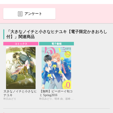
アンケート
「大きなノイチと小さなヒナユキ【電子限定かきおろし
付】」関連商品
コミックス
電子書籍
大きなノイチと小さなヒ
【無料】ビーボーイ旬コ
ナユキ
ミ Spring2016
昨日みどり
昨日みどり、明本 由、坂崎 春、佐藤千鳥