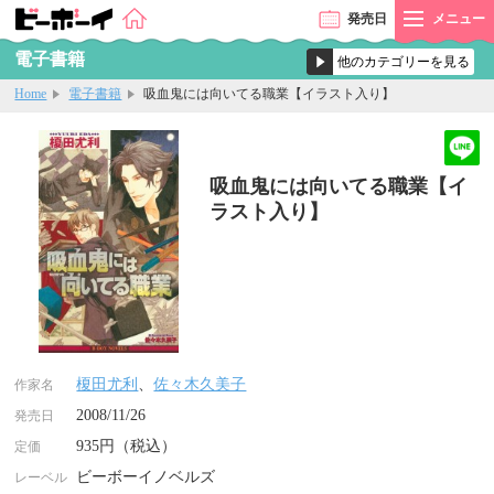
発売
日
メニュー
電子書籍
Home
電子書籍
吸血鬼には向いてる職業【イラスト入り】
吸血鬼には向いてる職業【イ
ラスト入り】
榎田尤利
、
佐々木久美子
作家名
2008/11/26
発売日
935円（税込）
定価
ビーボーイノベルズ
レーベル