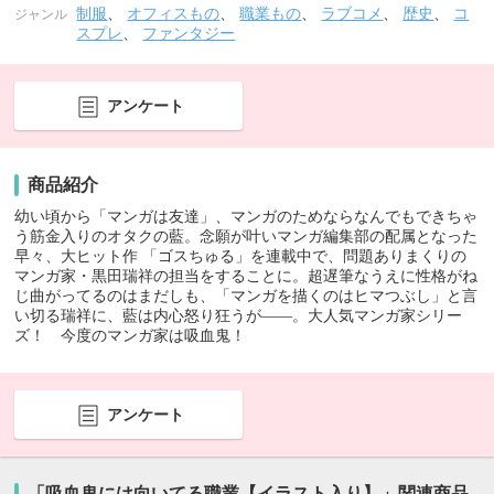
制服
、
オフィスもの
、
職業もの
、
ラブコメ
、
歴史
、
コ
ジャンル
スプレ
、
ファンタジー
アンケート
商品紹介
幼い頃から「マンガは友達」、マンガのためならなんでもできちゃ
う筋金入りのオタクの藍。念願が叶いマンガ編集部の配属となった
早々、大ヒット作 「ゴスちゅる」を連載中で、問題ありまくりの
マンガ家・黒田瑞祥の担当をすることに。超遅筆なうえに性格がね
じ曲がってるのはまだしも、「マンガを描くのはヒマつぶし」と言
い切る瑞祥に、藍は内心怒り狂うが――。大人気マンガ家シリー
ズ！ 今度のマンガ家は吸血鬼！
アンケート
「吸血鬼には向いてる職業【イラスト入り】」関連商品