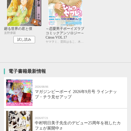
廻る世界の君と僕
～恋愛男子ボーイズラブ
コミックアンソロジー～
直野儚羅
Citron VOL.17
試し読み
ヤマヲミ、雲田はるこ、木原音瀬、糸井のぞ、KUJIRA、峰島なわこ、カシオ、市川けい、吹屋フロ、桃山なおこ、今井ゆうみ、三角社ぴえ、よしづかまやこ、やまねむさし
電子書籍最新情報
2026/08/06
マガジンビーボーイ 2026年9月号 ラインナッ
プ・チラ見せアップ
2026/07/21
中村明日美子先生のデビュー25周年を祝したカ
フェが展開中♬