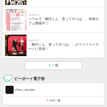
2026/07/21
ソウルで「鯛代くん、君ってやつは。」単独カ
フェ開催中♡
2026/07/21
「鯛代くん、君ってやつは。」がファミリーマ
ートに登場！
一覧
ビーボーイ電子部
@bboy_denshibu
SNS一覧