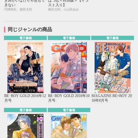
きみがいなけりゃ息もで
はつ恋＜特別版＞【イラ
きない
スト入り】
円陣闇丸、榎田尤利
榎田尤利、小山田あみ
同じジャンルの商品
電子書籍
電子書籍
電子書籍
BE･BOY GOLD 2016年12
BE･BOY GOLD 2016年10
MAGAZINE BE×BOY 20
月号
月号
16年8月号
電子書籍
電子書籍