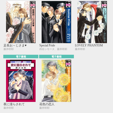
足長お～じさま♥
Special Pride
LOVELY PHANTOM
藤井咲耶
四谷シモーヌ、藤井咲耶
藤井咲耶
電子書籍
電子書籍
夜に濡らされて
花色の恋人
藤井咲耶
藤井咲耶