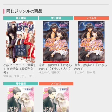
同じジャンルの商品
電子書籍
電子書籍
ノベルズ
小説ビーボーイ 溺愛し
今宵、熱砂の王子にさら
今宵、熱砂の王子にさら
すぎる特集（2017年冬
われて【イラスト入り】
われて
号）
水上ルイ、明神 翼
水上ルイ、明神 翼
宮緒 葵、朱月とまと、水壬楓子、しおべり由生、吉田ナツ、森原八鹿、彩寧一叶、高世ナオキ、遠野春日、円陣闇丸、東野ゆき、園千代子、東野 海、林 マキ、永井三郎、福嶋ユッカ、モリフジ、黒田 屑、ゆうき
電子書籍
ノベルズ