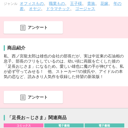
オフィスもの
、
職業もの
、
王子様
、
貴族
、
花嫁
、
年の
ジャンル
差
、
オヤジ
、
ドラマチック
、
ゴージャス
アンケート
商品紹介
私、西ノ宮龍太郎は雄也の会社の部長だが、実は中近東の石油相の
息子。部長のフリをしているのは、幼い頃に両親を亡くした彼の
「足長おじさま」になるため。愛しい雄也に魔の手が伸びても、私
が必ず守ってみせる！ 他、ストーカー!?の彼氏や、アイドルの本
気の恋など、読みきり人気作を収録した待望の新装版！
アンケート
「足長お～じさま」関連商品
コミックス
電子書籍
電子書籍