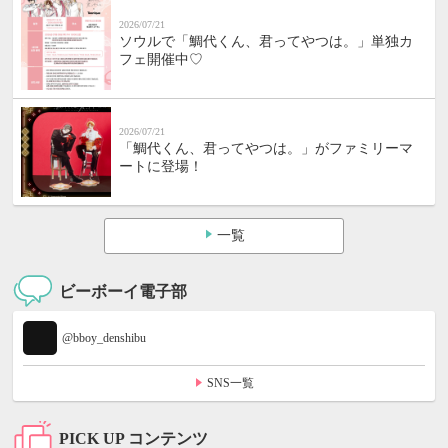
2026/07/21
ソウルで「鯛代くん、君ってやつは。」単独カ
フェ開催中♡
2026/07/21
「鯛代くん、君ってやつは。」がファミリーマ
ートに登場！
一覧
ビーボーイ電子部
@bboy_denshibu
SNS一覧
PICK UP コンテンツ