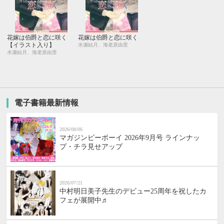
花嫁は伯爵と恋に咲く
花嫁は伯爵と恋に咲く
【イラスト入り】
水瀬結月、海老原由里
水瀬結月、海老原由里
電子書籍最新情報
2026/08/06
マガジンビーボーイ 2026年9月号 ラインナッ
プ・チラ見せアップ
2026/07/21
中村明日美子先生のデビュー25周年を祝したカ
フェが展開中♬