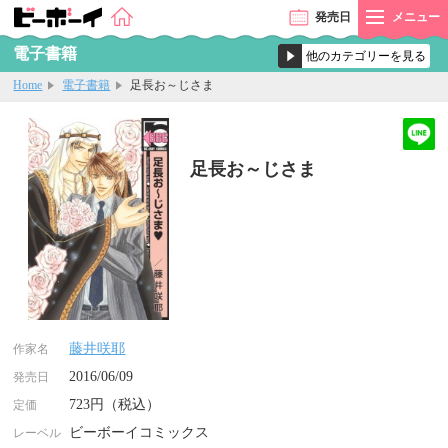
発売
日
メニュー
電子書籍
Home
電子書籍
足長お～じさま
足長お～じさま
藤井咲耶
作家名
2016/06/09
発売日
723円（税込）
定価
ビーボーイコミックス
レーベル