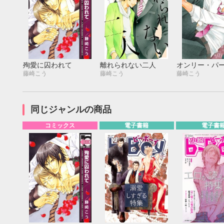
殉愛に囚われて
離れられない二人
オンリー・パ
藤崎こう
藤崎こう
藤崎こう
同じジャンルの商品
コミックス
電子書籍
電子書
9月
SUN
MON
TUE
WED
THU
FRI
SAT
SUN
MON
TUE
1
2
3
4
5
6
7
8
9
10
11
12
4
5
6
13
14
15
16
17
18
19
11
12
13