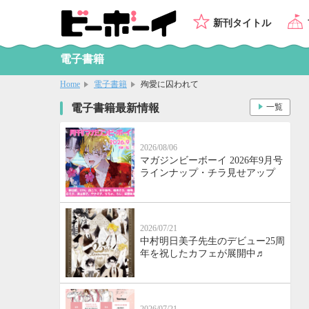
新刊タイトル
電子書籍
Home
電子書籍
殉愛に囚われて
電子書籍最新情報
一覧
2026/08/06
マガジンビーボーイ 2026年9月号
ラインナップ・チラ見せアップ
2026/07/21
中村明日美子先生のデビュー25周
年を祝したカフェが展開中♬