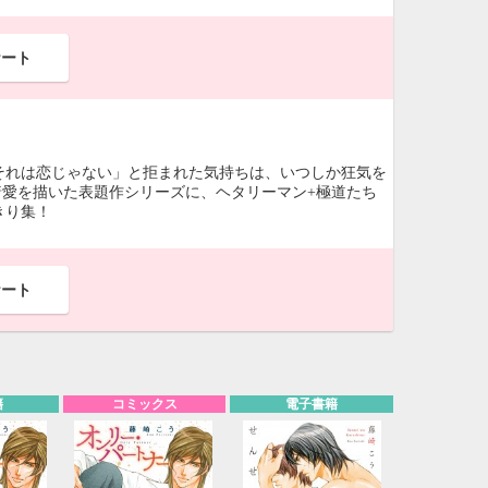
ケート
それは恋じゃない」と拒まれた気持ちは、いつしか狂気を
着愛を描いた表題作シリーズに、ヘタリーマン+極道たち
きり集！
ケート
籍
コミックス
電子書籍