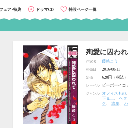
フェア･特典
ドラマCD
特設ページ一覧
殉愛に囚わ
藤崎こう
作家名
2016/08/11
発売日
628円（税込）
定価
ビーボーイコ
レーベル
オフィスもの
ジャンル
下克上
、
ヘタ
ク
、
濃厚
、