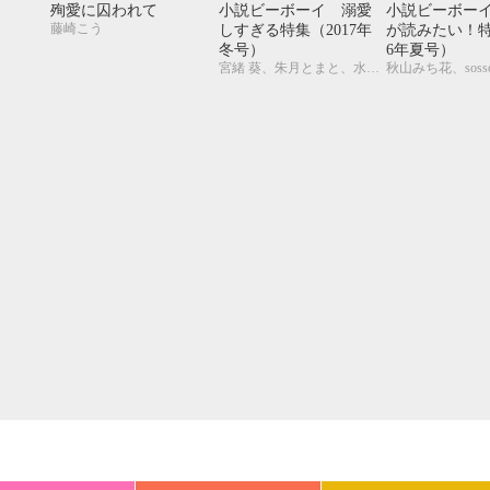
20
21
22
23
24
25
26
18
19
20
殉愛に囚われて
小説ビーボーイ 溺愛
小説ビーボー
藤崎こう
しすぎる特集（2017年
が読みたい！特
27
28
29
30
25
26
27
冬号）
6年夏号）
宮緒 葵、朱月とまと、水壬楓子、しおべり由生、吉田ナツ、森原八鹿、彩寧一叶、高世ナオキ、遠野春日、円陣闇丸、東野ゆき、園千代子、東野 海、林 マキ、永井三郎、福嶋ユッカ、モリフジ、黒田 屑、ゆうき