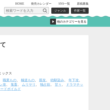
HOME
発売
カレンダー
SNS一覧
原稿募集
ジャンル
作家一覧
れて
ミックス
、
職業もの
、
極道もの
、
親友
、
幼馴染み
、
年下攻
、
レ攻
、
鬼畜
、
ムリヤリ
、
独占欲
、
甘々
、
ドラマチッ
ハードボイルド