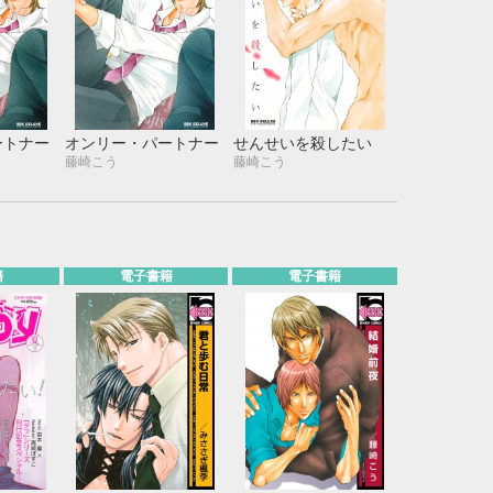
ートナー
オンリー・パートナー
せんせいを殺したい
藤崎こう
藤崎こう
籍
電子書籍
電子書籍
10月
WED
THU
FRI
SAT
1
2
3
7
8
9
10
14
15
16
17