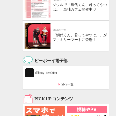
2026/07/21
ソウルで「鯛代くん、君ってやつ
は。」単独カフェ開催中♡
2026/07/21
「鯛代くん、君ってやつは。」が
ファミリーマートに登場！
ビーボーイ電子部
@bboy_denshibu
SNS一覧
PICK UP コンテンツ