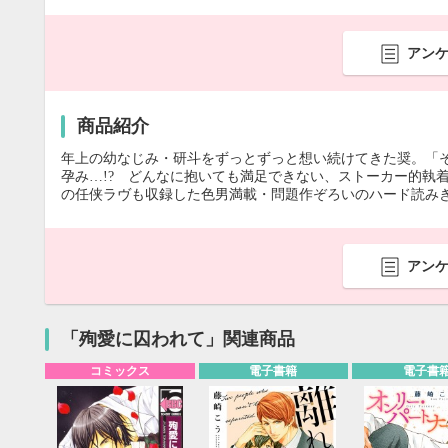
アン
商品紹介
年上の幼なじみ・研斗をずっとずっと想い続けてきた奨。「
孕み…!? どんなに抱いても満足できない、ストーカー的執
の任侠ラヴも収録した色男満載・問題作ぞろいのハード読み
アン
「殉愛に囚われて」関連商品
コミックス
電子書籍
電子書