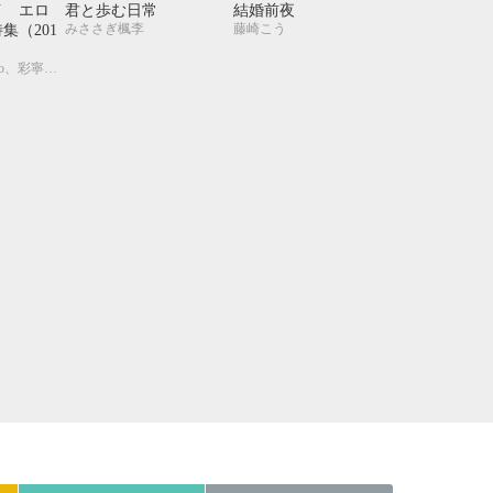
21
22
23
24
イ エロ
君と歩む日常
結婚前夜
みささぎ楓李
藤崎こう
集（201
28
29
30
31
秋山みち花、sosso、彩寧一叶、キツヲ、はるの紗帆、月輝、飯田実樹、ひたき、水壬楓子、しおべり由生、比奈咲カオル、中森、あさぎり夕、剣 解、佐倉井シオ、白崎小夜、林 マキ、永井三郎、あじみね朔生、座裏屋蘭丸、高世ナオキ、宇良ままじ、園千代子