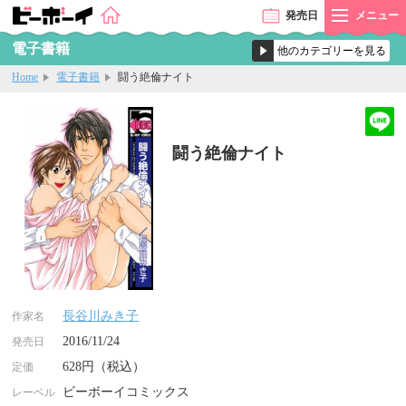
発売
日
メニュー
電子書籍
Home
電子書籍
闘う絶倫ナイト
闘う絶倫ナイト
長谷川みき子
作家名
2016/11/24
発売日
628円（税込）
定価
ビーボーイコミックス
レーベル