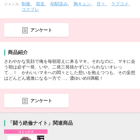
制服
、
親友
、
幼馴染み
、
胸キュン
、
甘々
、
ラブコメ
、
ジャンル
コスプレ
アンケート
商品紹介
さわやかな笑顔で俺を毎朝迎えに来るマキ。それなのに、マキに会
う朝は必ず一発、いや、二発三発抜かずにいられないオレっ
て…！ かわいいマキへの悶々とした想いを抱えつつも、その妄想
はどんどん過激になる一方で…。濃ゆいめH満載！
アンケート
「闘う絶倫ナイト」関連商品
コミックス