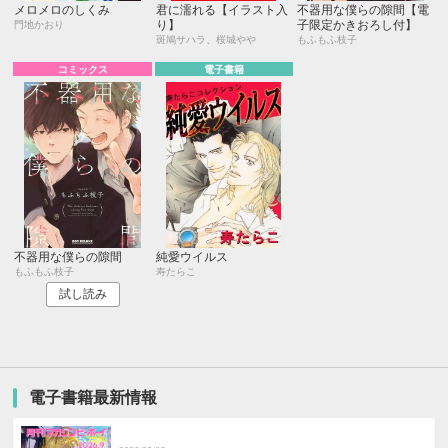
メロメロのしくみ
君に濡れる【イラスト入
不器用な僕らの隙間【電
り】
子限定かきおろし付】
門地かおり
斑鳩サハラ、桜城やや
もふもふ枝子
コミックス
電子書籍
不器用な僕らの隙間
純愛ウイルス
もふもふ枝子
寿たらこ
試し読み
電子書籍最新情報