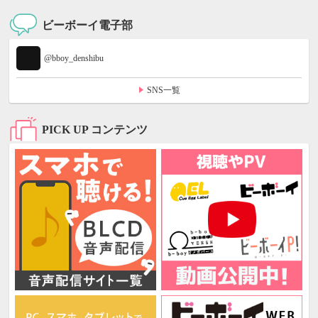
ビーボーイ電子部
@bboy_denshibu
SNS一覧
PICK UP コンテンツ