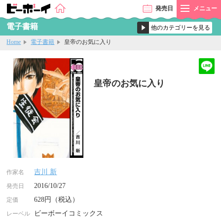
発売
日
メニュー
電子書籍
Home
電子書籍
皇帝のお気に入り
皇帝のお気に入り
吉川 新
作家名
2016/10/27
発売日
628円（税込）
定価
ビーボーイコミックス
レーベル