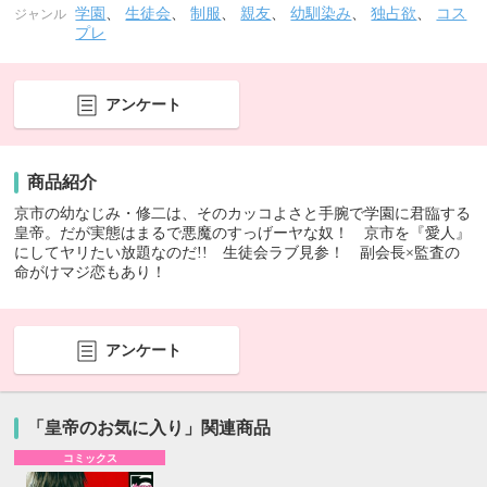
学園
、
生徒会
、
制服
、
親友
、
幼馴染み
、
独占欲
、
コス
ジャンル
プレ
アンケート
商品紹介
京市の幼なじみ・修二は、そのカッコよさと手腕で学園に君臨する
皇帝。だが実態はまるで悪魔のすっげーヤな奴！ 京市を『愛人』
にしてヤリたい放題なのだ!! 生徒会ラブ見参！ 副会長×監査の
命がけマジ恋もあり！
アンケート
「皇帝のお気に入り」関連商品
コミックス