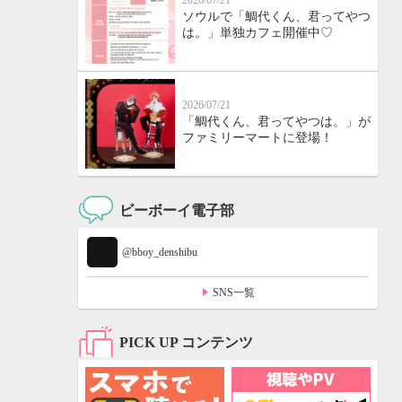
2026/07/21
ソウルで「鯛代くん、君ってやつ
は。」単独カフェ開催中♡
2026/07/21
「鯛代くん、君ってやつは。」が
ファミリーマートに登場！
ビーボーイ電子部
@bboy_denshibu
SNS一覧
PICK UP コンテンツ