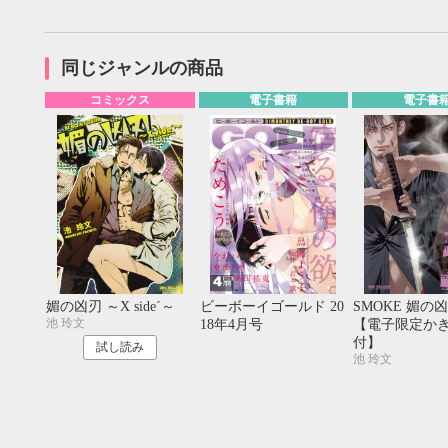
20
21
22
23
24
25
26
18
19
20
27
28
29
30
25
26
27
同じジャンルの商品
コミックス
電子書籍
電子書
媚の凶刃 ～X side´～
ビーボーイゴールド 20
SMOKE 媚の凶
池 玲文
18年4月号
【電子限定か
付】
試し読み
池 玲文