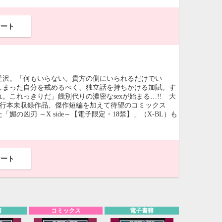
ケート
韮沢。「何もいらない。貴方の側にいられるだけでい
しまった自分を戒めるべく、独立話を持ちかける加賦。す
これっきりだ」餞別代りの濃密なsexが始まる…!! 大
単行本未収録作品、傑作短編を加えて待望のコミックス
の凶刃 ～X side～【電子限定・18禁】」（X-BL）も
ケート
籍
コミックス
電子書籍