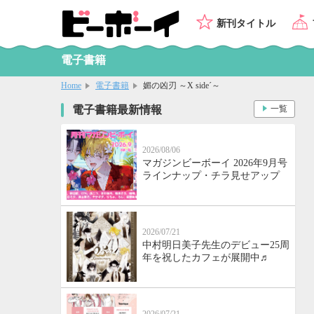
新刊タイトル
電子書籍
Home
電子書籍
媚の凶刃 ～X side´～
電子書籍最新情報
一覧
2026/08/06
マガジンビーボーイ 2026年9月号
ラインナップ・チラ見せアップ
2026/07/21
中村明日美子先生のデビュー25周
年を祝したカフェが展開中♬