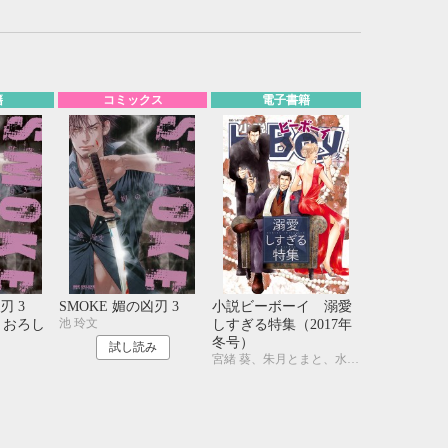
21
22
23
24
28
29
30
31
籍
コミックス
電子書籍
刃 3
SMOKE 媚の凶刃 3
小説ビーボーイ 溺愛
池 玲文
きおろし
しすぎる特集（2017年
冬号）
試し読み
宮緒 葵、朱月とまと、水壬楓子、しおべり由生、吉田ナツ、森原八鹿、彩寧一叶、高世ナオキ、遠野春日、円陣闇丸、東野ゆき、園千代子、東野 海、林 マキ、永井三郎、福嶋ユッカ、モリフジ、黒田 屑、ゆうき