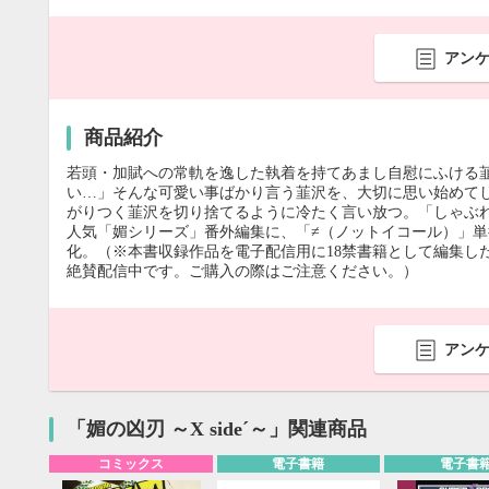
アン
商品紹介
若頭・加賦への常軌を逸した執着を持てあまし自慰にふける
い…」そんな可愛い事ばかり言う韮沢を、大切に思い始めて
がりつく韮沢を切り捨てるように冷たく言い放つ。「しゃぶれ。
人気「媚シリーズ」番外編集に、「≠（ノットイコール）」
化。（※本書収録作品を電子配信用に18禁書籍として編集した「媚
絶賛配信中です。ご購入の際はご注意ください。）
アン
「媚の凶刃 ～X side´～」関連商品
コミックス
電子書籍
電子書