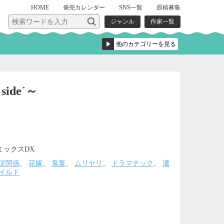
HOME
発売
カレンダー
SNS一覧
原稿募集
ジャンル
作家一覧
ide´～
ミックスDX
従関係
、
花嫁
、
鬼畜
、
ムリヤリ
、
ドラマチック
、
濃
イルド