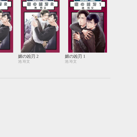
媚の凶刃 2
媚の凶刃 1
池 玲文
池 玲文
10月
WED
THU
FRI
SAT
1
2
3
7
8
9
10
14
15
16
17