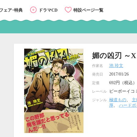
フェア･特典
ドラマCD
特設ページ一覧
媚の凶刃 ～X s
池 玲文
作家名
2017/01/26
発売日
692円（税込）
定価
ビーボーイコ
レーベル
極道もの
、
主
ジャンル
厚
、
ハードボ