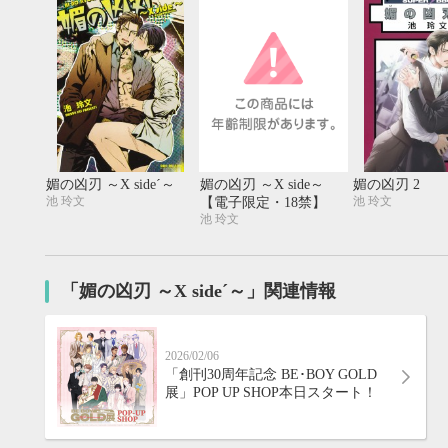
媚の凶刃 ～X side´～
媚の凶刃 ～X side～
媚の凶刃 2
池 玲文
池 玲文
【電子限定・18禁】
池 玲文
「媚の凶刃 ～X side´～」関連情報
2026/02/06
9月
「創刊30周年記念 BE･BOY GOLD
SUN
MON
TUE
WED
THU
FRI
SAT
SUN
MON
TUE
展」POP UP SHOP本日スタート！
1
2
3
4
5
6
7
8
9
10
11
12
4
5
6
13
14
15
16
17
18
19
11
12
13