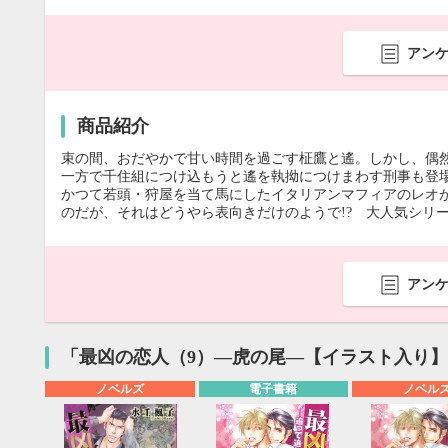
アン
商品紹介
束の間、おだやかで甘い時間を過ごす柾鷹と遙。しかし、偶
一方で千住組につけ込もうと遙を執拗につけまわす刑事も登場
かつて若頭・狩屋を当て馬にしたイタリアンマフィアのレオ
のだが、それはどうやら表向きだけのようで!? 大人気シリー
アン
「最凶の恋人（9）―虎の尾―【イラスト入り
ノベルズ
電子書籍
ノベル