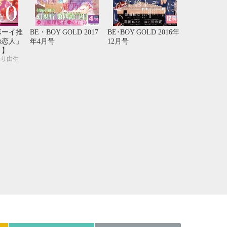
21
22
23
24
28
29
30
31
ボーイ推
BE・BOY GOLD 2017
BE･BOY GOLD 2016年
の恋人」
年4月号
12月号
り】
べり由生