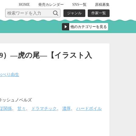
HOME
発売
カレンダー
SNS一覧
原稿募集
ジャンル
作家一覧
9）―虎の尾―【イラスト入
おべり由生
ラッシュノベルズ
従関係
、
甘々
、
ドラマチック
、
濃厚
、
ハードボイル