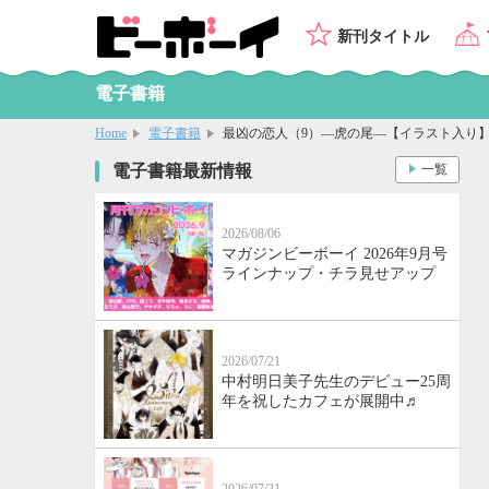
新刊タイトル
電子書籍
Home
電子書籍
最凶の恋人（9）―虎の尾―【イラスト入り
電子書籍最新情報
一覧
2026/08/06
マガジンビーボーイ 2026年9月号
ラインナップ・チラ見せアップ
2026/07/21
中村明日美子先生のデビュー25周
年を祝したカフェが展開中♬