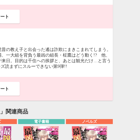
ケート
然昔の教え子と出会った遙は詐欺にまきこまれてしまう。
、一大組を背負う最凶の組長・柾鷹はどう動く!? 他、
が来日。目的は千住への挨拶と、あとは観光だけ…と言う
ズ読まずにスルーできない第9弾!!
ケート
】」関連商品
ズ
電子書籍
ノベルズ