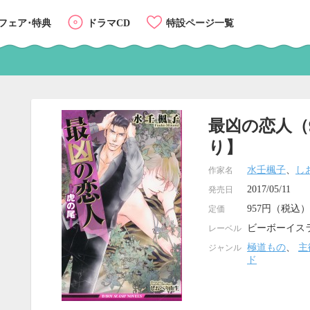
フェア･特典
ドラマCD
特設ページ一覧
】
最凶の恋人（
り】
水壬楓子
、
し
作家名
2017/05/11
発売日
957円（税込）
定価
ビーボーイス
レーベル
極道もの
、
主
ジャンル
ド