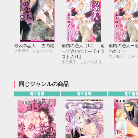
最凶の恋人 ―虎の尾―
最凶の恋人（17）―追
最凶の恋人ー
水壬楓子、しおべり由生
って追われて―【イラ
われてー
水壬楓子、しお
スト入り】
水壬楓子、しおべり由生
同じジャンルの商品
電子書籍
電子書籍
電子書
9月
SUN
MON
TUE
WED
THU
FRI
SAT
SUN
MON
TUE
1
2
3
4
5
6
7
8
9
10
11
12
4
5
6
13
14
15
16
17
18
19
11
12
13