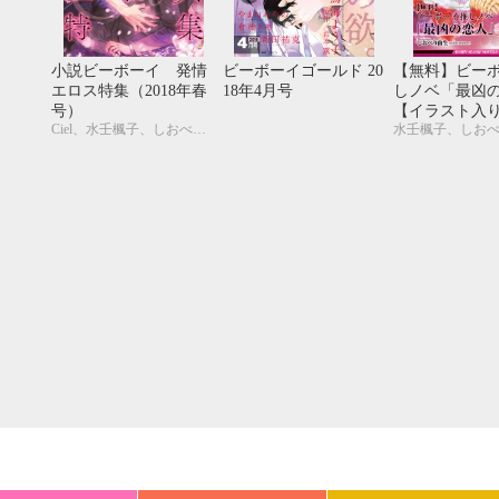
20
21
22
23
24
25
26
18
19
20
27
28
29
30
25
26
27
小説ビーボーイ 発情
ビーボーイゴールド 20
【無料】ビー
エロス特集（2018年春
18年4月号
しノベ「最凶
号）
【イラスト入
Ciel、水壬楓子、しおべり由生、あさぎり夕、剣 解、青野ちなつ、南国ばなな、宇喜田紅、子清、駒城ミチヲ、はるの紗帆、ゆうき、林 マキ、水瀬結月、宮緒 葵、Gearous
水壬楓子、しお