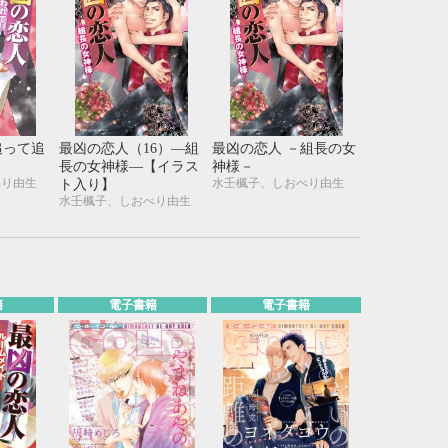
追って追
最凶の恋人（16）―組
最凶の恋人 －組長の女
長の女神様―【イラス
神様－
べり由生
水壬楓子、しおべり由生
ト入り】
水壬楓子、しおべり由生
籍
電子書籍
電子書籍
10月
WED
THU
FRI
SAT
1
2
3
7
8
9
10
14
15
16
17