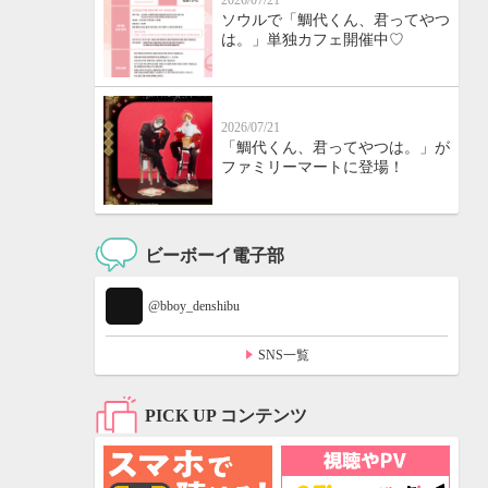
2026/07/21
ソウルで「鯛代くん、君ってやつ
は。」単独カフェ開催中♡
2026/07/21
「鯛代くん、君ってやつは。」が
ファミリーマートに登場！
ビーボーイ電子部
@bboy_denshibu
SNS一覧
PICK UP コンテンツ