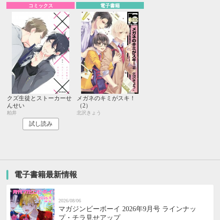
コミックス
電子書籍
クズ生徒とストーカーせ
メガネのキミがスキ！
んせい
（2）
粕井
北沢きょう
試し読み
電子書籍最新情報
2026/08/06
マガジンビーボーイ 2026年9月号 ラインナッ
プ・チラ見せアップ