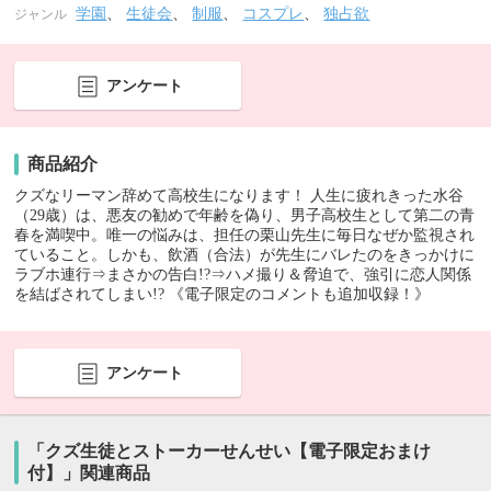
学園
、
生徒会
、
制服
、
コスプレ
、
独占欲
ジャンル
アンケート
商品紹介
クズなリーマン辞めて高校生になります！ 人生に疲れきった水谷
（29歳）は、悪友の勧めで年齢を偽り、男子高校生として第二の青
春を満喫中。唯一の悩みは、担任の栗山先生に毎日なぜか監視され
ていること。しかも、飲酒（合法）が先生にバレたのをきっかけに
ラブホ連行⇒まさかの告白!?⇒ハメ撮り＆脅迫で、強引に恋人関係
を結ばされてしまい!? 《電子限定のコメントも追加収録！》
アンケート
「クズ生徒とストーカーせんせい【電子限定おまけ
付】」関連商品