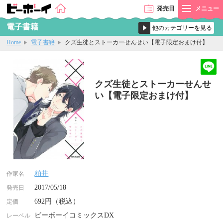
発売
日
メニュー
電子書籍
Home
電子書籍
クズ生徒とストーカーせんせい【電子限定おまけ付】
クズ生徒とストーカーせんせ
い【電子限定おまけ付】
粕井
作家名
2017/05/18
発売日
692円（税込）
定価
ビーボーイコミックスDX
レーベル