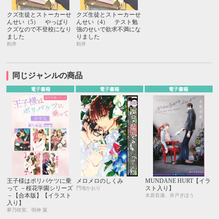
クズ生徒とストーカーせ
クズ生徒とストーカーせ
んせい（5） やっぱり
んせい（4） テスト勉
クズなので不登校になり
強のせいで欲求不満にな
ました
りました
粕井
粕井
同じジャンルの商品
電子書籍
電子書籍
電子書籍
王子様はポリバケツに乗
メロメロのしくみ
MUNDANE HURT【イラ
って －桜花学園シリーズ
スト入り】
門地かおり
－【合本版】【イラスト
木原音瀬、井戸ぎほう
入り】
夢乃咲実、明神 翼