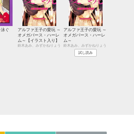
21
22
23
24
28
29
30
31
を泳ぐ
アルファ王子の愛玩 ～
アルファ王子の愛玩 ～
オメガバース・ハーレ
オメガバース・ハーレ
ム～【イラスト入り】
ム～
鈴木あみ、みずかねりょう
鈴木あみ、みずかねりょう
試し読み