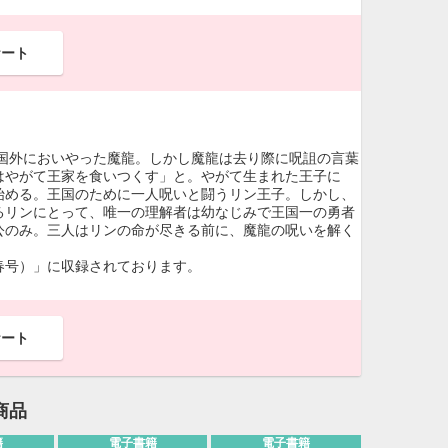
ケート
国外においやった魔龍。しかし魔龍は去り際に呪詛の言葉
はやがて王家を食いつくす」と。やがて生まれた王子に
始める。王国のために一人呪いと闘うリン王子。しかし、
るリンにとって、唯一の理解者は幼なじみで王国一の勇者
公のみ。三人はリンの命が尽きる前に、魔龍の呪いを解く
年春号）」に収録されております。
ケート
商品
籍
電子書籍
電子書籍