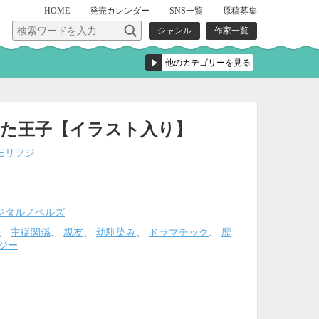
HOME
発売
カレンダー
SNS一覧
原稿募集
ジャンル
作家一覧
れた王子【イラスト入り】
モリフジ
ジタルノベルズ
、
主従関係
、
親友
、
幼馴染み
、
ドラマチック
、
歴
ジー