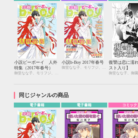
小説ビーボーイ 人外
小説b-Boy 2017年春号
復讐は恋に濡
御堂なな子、モリフジ、夢乃咲実、佐々木久美子、飯田実樹、宇喜田紅、周防佑未、水壬楓子、しおべり由生、松梶もとや、加東セツコ、桑原水菜、葛西リカコ、あじみね朔生、永井三郎、林 マキ、ひたき、aso、二駒レイム、福嶋ユッカ、水瀬結月
特集（2017年春号）
スト入り】
御堂なな子、モリフジ、夢乃咲実、佐々木久美子、飯田実樹、宇喜田紅、周防佑未、水壬楓子、しおべり由生、松梶もとや、加東セツコ、桑原水菜、葛西リカコ、あじみね朔生、永井三郎、林 マキ、ひたき、aso、二駒レイム、福嶋ユッカ、水瀬結月
御堂なな子、御
同じジャンルの商品
電子書籍
電子書籍
コミック
9月
SUN
MON
TUE
WED
THU
FRI
SAT
SUN
MON
TUE
1
2
3
4
5
6
7
8
9
10
11
12
4
5
6
13
14
15
16
17
18
19
11
12
13