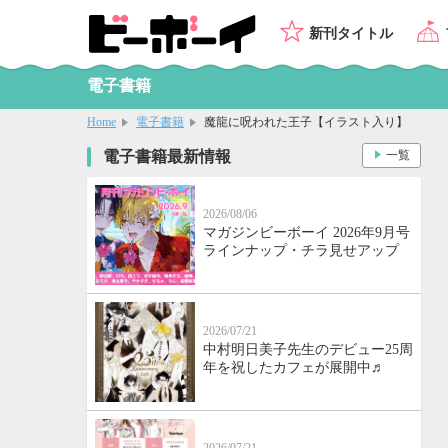
新刊タイトル
電子書籍
Home
電子書籍
魔龍に呪われた王子【イラスト入り】
電子書籍最新情報
一覧
2026/08/06
マガジンビーボーイ 2026年9月号
ラインナップ・チラ見せアップ
2026/07/21
中村明日美子先生のデビュー25周
年を祝したカフェが展開中♬