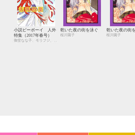
20
21
22
23
24
25
26
18
19
20
27
28
29
30
25
26
27
小説ビーボーイ 人外
乾いた夜の街を泳ぐ
乾いた夜の街
桜川園子
桜川園子
特集（2017年春号）
御堂なな子、モリフジ、夢乃咲実、佐々木久美子、飯田実樹、宇喜田紅、周防佑未、水壬楓子、しおべり由生、松梶もとや、加東セツコ、桑原水菜、葛西リカコ、あじみね朔生、永井三郎、林 マキ、ひたき、aso、二駒レイム、福嶋ユッカ、水瀬結月