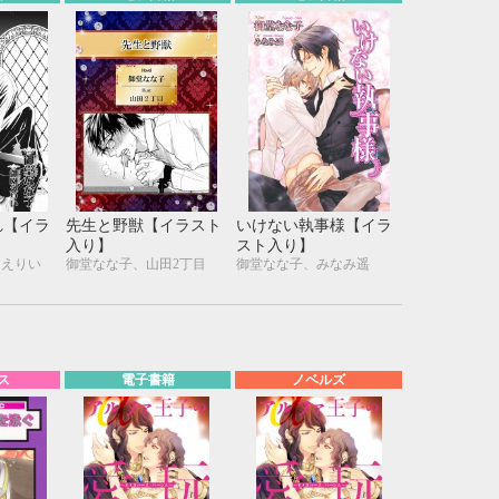
れ【イラ
先生と野獣【イラスト
いけない執事様【イラ
入り】
スト入り】
園えりい
御堂なな子、山田2丁目
御堂なな子、みなみ遥
ス
電子書籍
ノベルズ
10月
WED
THU
FRI
SAT
1
2
3
7
8
9
10
14
15
16
17