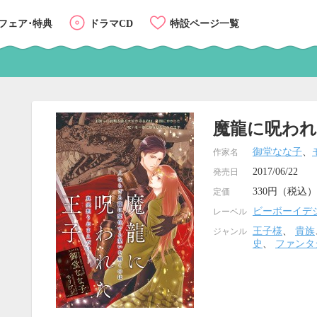
フェア･特典
ドラマCD
特設ページ一覧
魔龍に呪わ
御堂なな子
、
作家名
2017/06/22
発売日
330円（税込）
定価
ビーボーイデ
レーベル
王子様
、
貴族
ジャンル
史
、
ファンタ