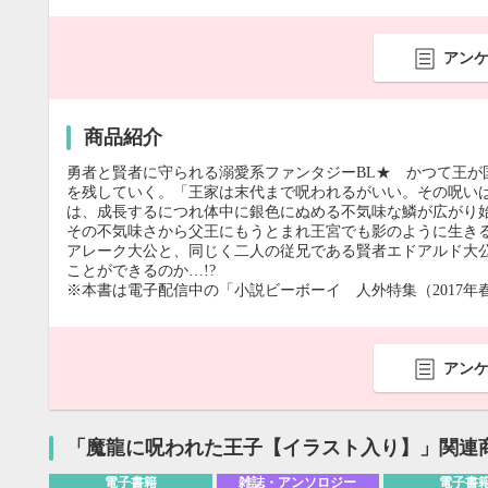
アン
商品紹介
勇者と賢者に守られる溺愛系ファンタジーBL★ かつて王が
を残していく。「王家は末代まで呪われるがいい。その呪い
は、成長するにつれ体中に銀色にぬめる不気味な鱗が広がり
その不気味さから父王にもうとまれ王宮でも影のように生き
アレーク大公と、同じく二人の従兄である賢者エドアルド大
ことができるのか…!?
※本書は電子配信中の「小説ビーボーイ 人外特集（2017
アン
「魔龍に呪われた王子【イラスト入り】」関連
電子書籍
雑誌・アンソロジー
電子書