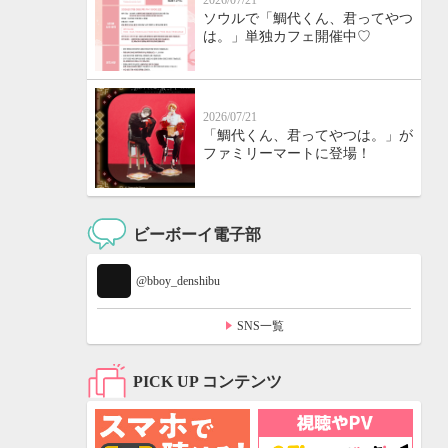
2026/07/21
ソウルで「鯛代くん、君ってやつ
は。」単独カフェ開催中♡
2026/07/21
「鯛代くん、君ってやつは。」が
ファミリーマートに登場！
ビーボーイ電子部
@bboy_denshibu
SNS一覧
PICK UP コンテンツ