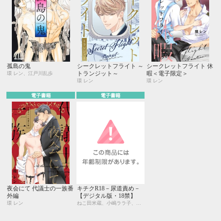
孤島の鬼
シークレットフライト ～
シークレットフライト 休
トランジット～
暇＜電子限定＞
環 レン、江戸川乱歩
環 レン
環 レン
電子書籍
電子書籍
夜会にて 代議士の一族番
キチクR18－尿道責め－
外編
【デジタル版・18禁】
環 レン
ねこ田米蔵、小嶋ララ子、新田祐克、高久尚子、北沢きょう、環 レン、桜井りょう、ヤマヲミ、座裏屋蘭丸、羽柴みず、東野 海、瀧ハジメ