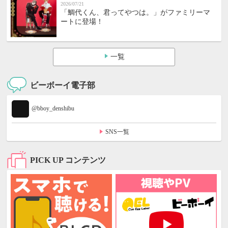
2026/07/21
「鯛代くん、君ってやつは。」がファミリーマ
ートに登場！
一覧
ビーボーイ電子部
@bboy_denshibu
SNS一覧
PICK UP コンテンツ