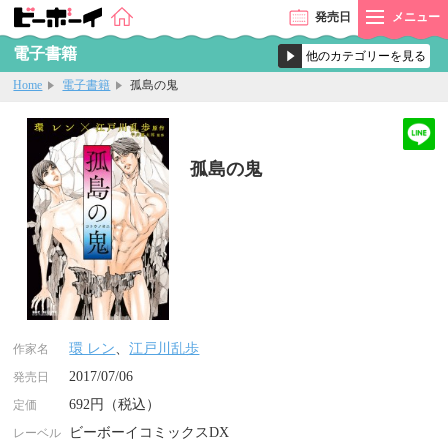
発売
日
メニュー
電子書籍
Home
電子書籍
孤島の鬼
孤島の鬼
環 レン
、
江戸川乱歩
作家名
2017/07/06
発売日
692円（税込）
定価
ビーボーイコミックスDX
レーベル