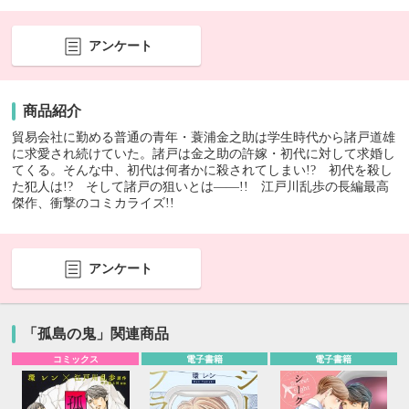
アンケート
商品紹介
貿易会社に勤める普通の青年・蓑浦金之助は学生時代から諸戸道雄
に求愛され続けていた。諸戸は金之助の許嫁・初代に対して求婚し
てくる。そんな中、初代は何者かに殺されてしまい!? 初代を殺し
た犯人は!? そして諸戸の狙いとは――!! 江戸川乱歩の長編最高
傑作、衝撃のコミカライズ!!
アンケート
「孤島の鬼」関連商品
コミックス
電子書籍
電子書籍