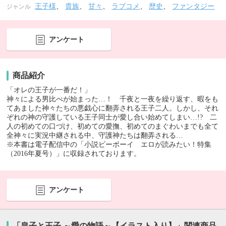
王子様
、
貴族
、
甘々
、
ラブコメ
、
歴史
、
ファンタジー
ジャンル
アンケート
商品紹介
「オレの王子が一番だ！」
神々による男比べが始まった…！ 千夜と一夜を繰り返す、暇をも
てあました神々たちの悪戯心に翻弄される王子二人。しかし、それ
ぞれの神の守護している王子同士が愛し合い始めてしまい…!? 二
人の初めての口づけ、初めての愛撫、初めてのまぐわいまでも全て
全神々に実況中継される中、守護神たちは翻弄される…
※本書は電子配信中の「小説ビーボーイ エロが読みたい！特集
（2016年夏号）」に収録されております。
アンケート
「皇子と王子 ～愛の物語～【イラスト入り】」関連商品