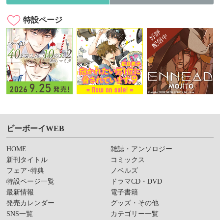
特設ページ
ビーボーイWEB
HOME
雑誌・アンソロジー
新刊タイトル
コミックス
フェア･特典
ノベルズ
特設ページ一覧
ドラマCD・DVD
最新情報
電子書籍
発売カレンダー
グッズ・その他
SNS一覧
カテゴリー一覧