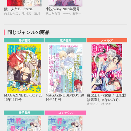
獣・人外BL Special
小説b-Boy 2016年夏号
高永ひなこ、池 玲文、蓮川 愛、岩飛猫、ながべ、元ハルヒラ、稲荷家房之介、直野儚羅、会川フゥ、赤河左岸、一式アキラ、ビリー・バリバリー、街こまち、RENA、秋山みち花、sosso
秋山みち花、sosso、彩寧一叶、キツヲ、はるの紗帆、月輝、飯田実樹、ひたき、水壬楓子、しおべり由生、比奈咲カオル、中森、あさぎり夕、剣 解、佐倉井シオ、白崎小夜、林 マキ、永井三郎、あじみね朔生、座裏屋蘭丸、高世ナオキ、宇良ままじ、園千代子
同じジャンルの商品
電子書籍
電子書籍
ノベルズ
MAGAZINE BE×BOY 20
MAGAZINE BE×BOY 20
白虎王と花嫁皇子 王妃様
16年11月号
16年5月号
は素直じゃないので。
水樹ミア、林 マキ
電子書籍
コミックス