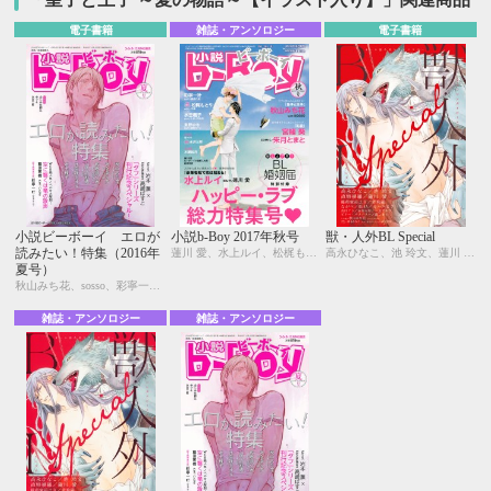
電子書籍
雑誌・アンソロジー
電子書籍
小説ビーボーイ エロが
小説b-Boy 2017年秋号
獣・人外BL Special
読みたい！特集（2016年
蓮川 愛、水上ルイ、松梶もとや、中森、秋山みち花、sosso、宮緒 葵、朱月とまと、東野ゆき、香林セージ、水壬楓子、しおべり由生、彩寧一叶、森原八鹿、永井三郎、林 マキ、紺野けい子、aso、尾賀トモ、二駒レイム、水瀬結月
高永ひなこ、池 玲文、蓮川 愛、岩飛猫、ながべ、元ハルヒラ、稲荷家房之介、直野儚羅、会川フゥ、赤河左岸、一式アキラ、ビリー・バリバリー、街こまち、RENA、秋山みち花、sosso
夏号）
秋山みち花、sosso、彩寧一叶、キツヲ、はるの紗帆、月輝、飯田実樹、ひたき、水壬楓子、しおべり由生、比奈咲カオル、中森、あさぎり夕、剣 解、佐倉井シオ、白崎小夜、林 マキ、永井三郎、あじみね朔生、座裏屋蘭丸、高世ナオキ、宇良ままじ、園千代子
雑誌・アンソロジー
雑誌・アンソロジー