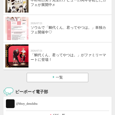
中村明日美子先生のデビュー25周年を祝したカ
フェが展開中♬
2026/07/21
ソウルで「鯛代くん、君ってやつは。」単独カ
フェ開催中♡
2026/07/21
「鯛代くん、君ってやつは。」がファミリーマ
ートに登場！
一覧
ビーボーイ電子部
@bboy_denshibu