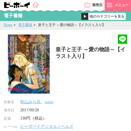
発売
日
メニュー
電子書籍
Home
電子書籍
皇子と王子 ～愛の物語～【イラスト入り】
皇子と王子 ～愛の物語～【イ
ラスト入り】
秋山みち花
、
sosso
作家名
2017/09/28
発売日
330円（税込）
定価
ビーボーイデジタルノベルズ
レーベル