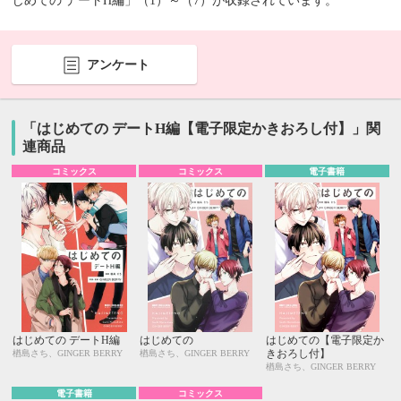
じめての デートH編」（1）～（7）が収録されています。
アンケート
「はじめての デートH編【電子限定かきおろし付】」関
連商品
コミックス
コミックス
電子書籍
はじめての デートH編
はじめての
はじめての【電子限定か
きおろし付】
楢島さち、GINGER BERRY
楢島さち、GINGER BERRY
楢島さち、GINGER BERRY
電子書籍
コミックス