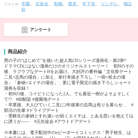
学園
、
生徒会
、
制服
、
親友
、
年下攻
、
ツンデレ
、
独占
ジャンル
欲
アンケート
商品紹介
男の子の“はじめて”を描いた超人気CDシリーズ漫画化・第2弾!!
ドラマCDにはない漫画だけのオリジナルストーリー！ 初Hのその
後、ラブラブなデートHをお届け。大好評の番外編「文化祭デート
二見×志馬の場合」に加え、単行本描き下ろし「一樹×裕太の場
合」「参納×エイチの場合」、更に電子限定の描き下ろしショート
漫画を収録！
・初Hの後、コイビトになった2人。でも最近一樹がよそよそしく
て!? #幼馴染 #遊園地デート
・卒業後、大人びていく二見に2年後輩の志馬は焦りを募らせ… #
部活の先輩 #ドライブデート
・受験生の参納とすれ違いが続くエイチは、とある思いを抱えて山
に誘うが―― #元生徒会 #アウトドアデート
※本書には、電子配信中のeビーボーイコミックス「男子校生、は