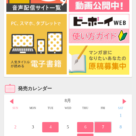
発売カレンダー
8月
SUN
MON
TUE
WED
THU
FRI
SAT
1
2
3
4
5
6
7
8