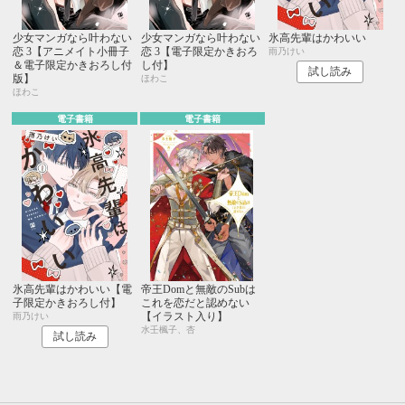
少女マンガなら叶わない
少女マンガなら叶わない
氷高先輩はかわいい
恋 3【アニメイト小冊子
恋 3【電子限定かきおろ
雨乃けい
＆電子限定かきおろし付
し付】
試し読み
版】
ほわこ
ほわこ
電子書籍
電子書籍
氷高先輩はかわいい【電
帝王Domと無敵のSubは
子限定かきおろし付】
これを恋だと認めない
【イラスト入り】
雨乃けい
水壬楓子、杏
試し読み