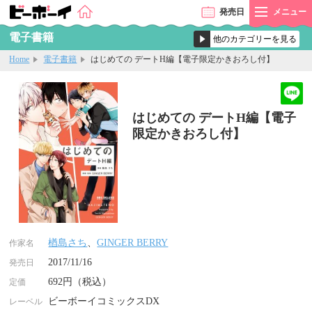
発売
日
メニュー
電子書籍
Home
電子書籍
はじめての デートH編【電子限定かきおろし付】
はじめての デートH編【電子
限定かきおろし付】
楢島さち
、
GINGER BERRY
作家名
2017/11/16
発売日
692円（税込）
定価
ビーボーイコミックスDX
レーベル