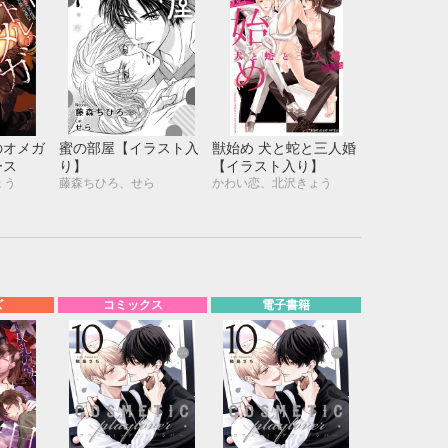
のオメガ
蜜の部屋【イラスト入
獣始め 犬と蛇と三人婚
ース
り】
【イラスト入り】
ょう
藤森ちひろ、せら
かわい恋、北沢きょう
ズ
コミックス
電子書籍
10月
WED
THU
FRI
SAT
1
2
3
7
8
9
10
14
15
16
17