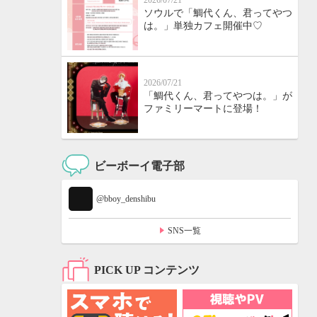
2026/07/21
ソウルで「鯛代くん、君ってやつ
は。」単独カフェ開催中♡
2026/07/21
「鯛代くん、君ってやつは。」が
ファミリーマートに登場！
ビーボーイ電子部
@bboy_denshibu
SNS一覧
PICK UP コンテンツ