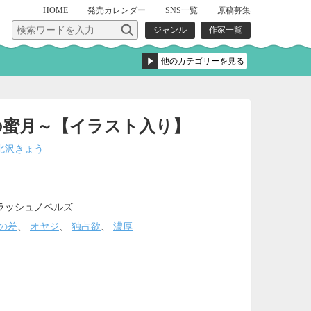
HOME
発売
カレンダー
SNS一覧
原稿募集
ジャンル
作家一覧
の蜜月～【イラスト入り】
北沢きょう
ラッシュノベルズ
の差
、
オヤジ
、
独占欲
、
濃厚