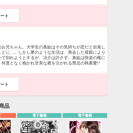
ケート
のお兄ちゃん。大学生の真紘はその気持ちが恋だと自覚し
ことに…。しかし夢のような生活は、再会した母親により
いで別れようとするが、涼介は許さず、真紘は快楽の檻に
何度となく抱かれ甘美な蜜を注がれる禁忌の執着愛!!
ケート
商品
ズ
電子書籍
電子書籍