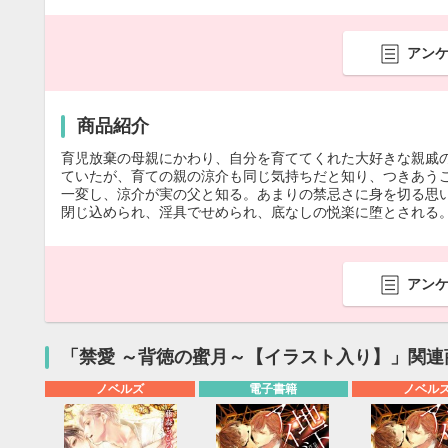
アン
商品紹介
育児放棄の母親にかわり、自分を育ててくれた大好きな親戚
ていたが、育ての親の涼介も同じ気持ちだと知り、つきあう
一変し、涼介が実の父と知る。あまりの禁忌さに身を切る思
閉じ込められ、淫具でせめられ、底なしの悦楽に堕とされる。
アン
「禁愛 ～背徳の蜜月～【イラスト入り】」関連
ノベルズ
電子書籍
ノベル