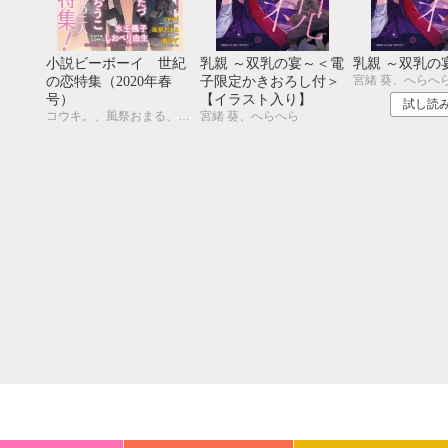
20
21
22
23
24
25
26
18
19
20
27
28
29
30
25
26
27
小説ビーボーイ 世紀
乳親 ～双乳の宴～＜電
乳親 ～双乳の
宮緒 葵、へらへ
の恋特集（2020年春
子限定かきおろし付＞
号）
【イラスト入り】
試し読
コウキ。、風祭おまる、古藤嗣己、椿 ゆず、おおきいき、遠野春日、円陣闇丸、noel、周防佑未、水壬楓子、しおべり由生、みやしろちうこ、user、八十庭たづ、佐々木久美子
宮緒 葵、へらへら