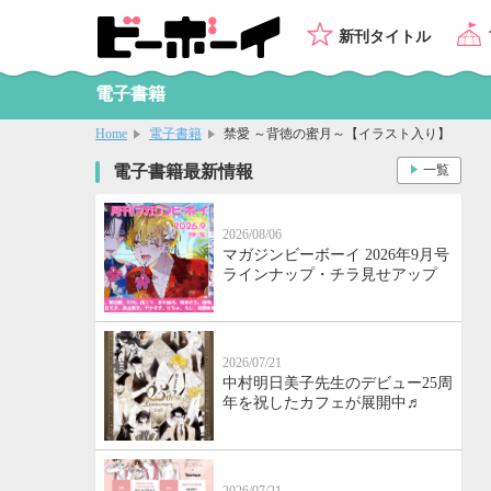
新刊タイトル
電子書籍
Home
電子書籍
禁愛 ～背徳の蜜月～【イラスト入り】
電子書籍最新情報
一覧
2026/08/06
マガジンビーボーイ 2026年9月号
ラインナップ・チラ見せアップ
2026/07/21
中村明日美子先生のデビュー25周
年を祝したカフェが展開中♬