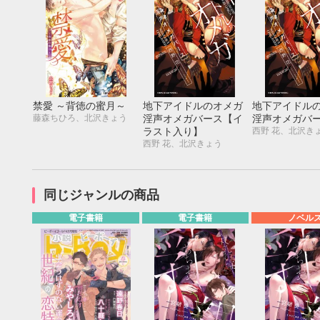
禁愛 ～背徳の蜜月～
地下アイドルのオメガ
地下アイドル
藤森ちひろ、北沢きょう
淫声オメガバース【イ
淫声オメガバ
西野 花、北沢き
ラスト入り】
西野 花、北沢きょう
同じジャンルの商品
電子書籍
電子書籍
ノベル
9月
SUN
MON
TUE
WED
THU
FRI
SAT
SUN
MON
TUE
1
2
3
4
5
6
7
8
9
10
11
12
4
5
6
13
14
15
16
17
18
19
11
12
13