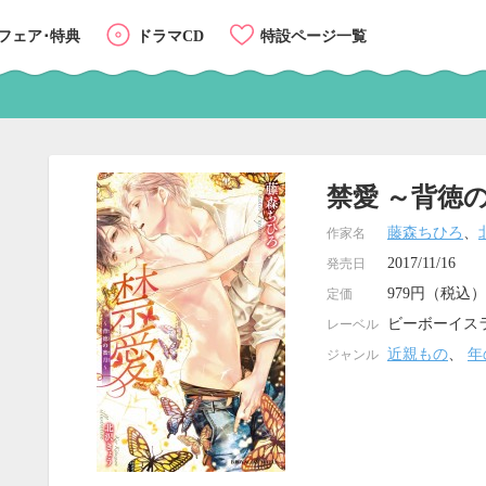
フェア･特典
ドラマCD
特設ページ一覧
禁愛 ～背徳
藤森ちひろ
、
作家名
2017/11/16
発売日
979円（税込）
定価
ビーボーイス
レーベル
近親もの
、
年
ジャンル