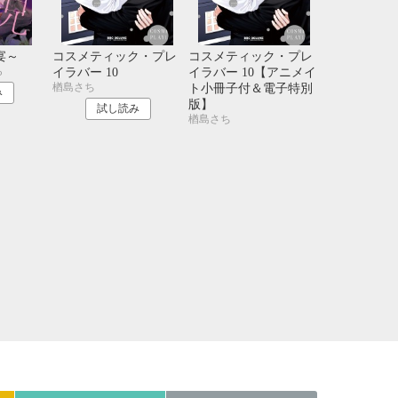
21
22
23
24
28
29
30
31
宴～
コスメティック・プレ
コスメティック・プレ
ら
イラバー 10
イラバー 10【アニメイ
楢島さち
ト小冊子付＆電子特別
み
版】
試し読み
楢島さち