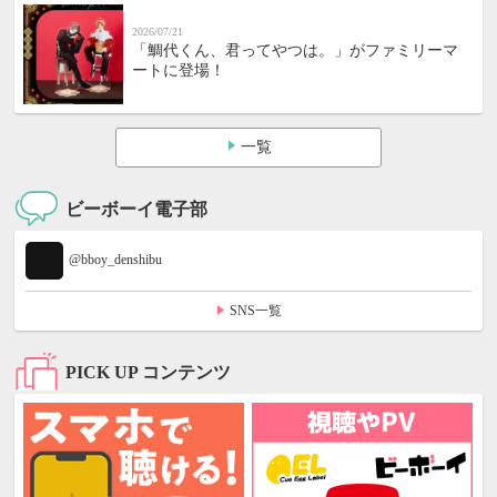
2026/07/21
「鯛代くん、君ってやつは。」がファミリーマ
ートに登場！
一覧
ビーボーイ電子部
@bboy_denshibu
SNS一覧
PICK UP コンテンツ