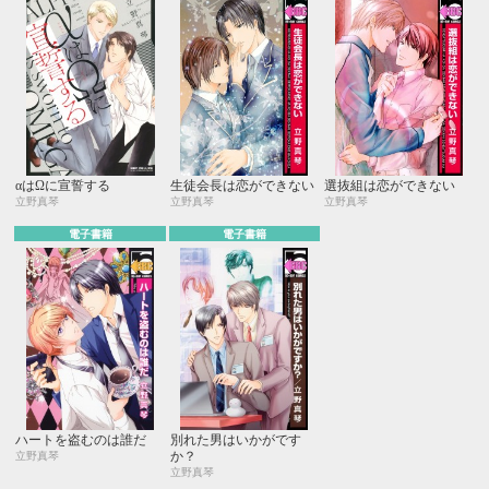
αはΩに宣誓する
生徒会長は恋ができない
選抜組は恋ができない
立野真琴
立野真琴
立野真琴
電子書籍
電子書籍
ハートを盗むのは誰だ
別れた男はいかがです
か？
立野真琴
立野真琴