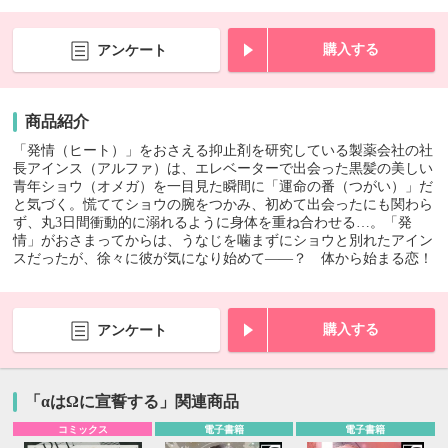
購入する
アンケート
商品紹介
「発情（ヒート）」をおさえる抑止剤を研究している製薬会社の社
長アインス（アルファ）は、エレベーターで出会った黒髪の美しい
青年ショウ（オメガ）を一目見た瞬間に「運命の番（つがい）」だ
と気づく。慌ててショウの腕をつかみ、初めて出会ったにも関わら
ず、丸3日間衝動的に溺れるように身体を重ね合わせる…。「発
情」がおさまってからは、うなじを噛まずにショウと別れたアイン
スだったが、徐々に彼が気になり始めて――？ 体から始まる恋！
購入する
アンケート
「αはΩに宣誓する」関連商品
コミックス
電子書籍
電子書籍