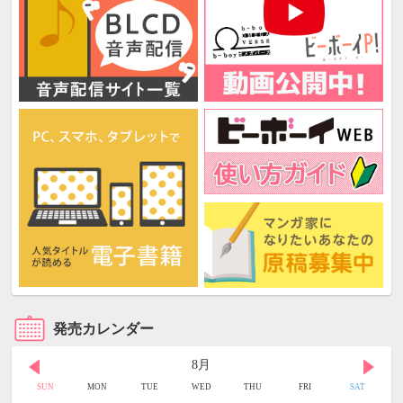
発売カレンダー
8月
SUN
MON
TUE
WED
THU
FRI
SAT