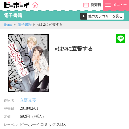
発売
日
メニュー
電子書籍
Home
電子書籍
αはΩに宣誓する
αはΩに宣誓する
立野真琴
作家名
2018/02/01
発売日
692円（税込）
定価
ビーボーイコミックスDX
レーベル