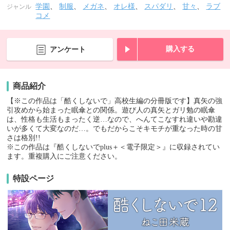
学園
、
制服
、
メガネ
、
オレ様
、
スパダリ
、
甘々
、
ラブ
ジャンル
コメ
購入する
アンケート
商品紹介
【※この作品は「酷くしないで」高校生編の分冊版です】真矢の強
引攻めから始まった眠傘との関係。遊び人の真矢とガリ勉の眠傘
は、性格も生活もまったく逆…なので、へんてこなすれ違いや勘違
いが多くて大変なのだ…。でもだからこそキモチが重なった時の甘
さは格別!!
※この作品は『酷くしないでplus＋＜電子限定＞』に収録されてい
ます。重複購入にご注意ください。
特設ページ