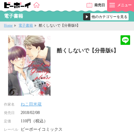
発売
日
メニュー
電子書籍
Home
電子書籍
酷くしないで【分冊版6】
酷くしないで【分冊版6】
ねこ田米蔵
作家名
2018/02/08
発売日
110円（税込）
定価
ビーボーイコミックス
レーベル