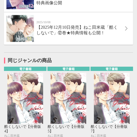
特典画像公開
2025/10/08
【2025年12月10日発売】ねこ田米蔵「酷く
しないで」⑫巻★特典情報も公開！
同じジャンルの商品
電子書籍
電子書籍
電子書籍
酷くしないで【分冊版
酷くしないで【分冊版
酷くしないで【分冊版
4】
5】
7】
ねこ田米蔵
ねこ田米蔵
ねこ田米蔵