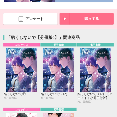
購入する
アンケート
「酷くしないで【分冊版6】」関連商品
コミックス
電子書籍
電子書籍
酷くしないで⑫
酷くしないで（12）
酷くしないで（12）【ア
ニメイト小冊子付版】
ねこ田米蔵
ねこ田米蔵
ねこ田米蔵
コミックス
電子書籍