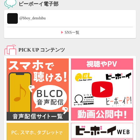
ビーボーイ電子部
@bboy_denshibu
SNS一覧
PICK UP コンテンツ