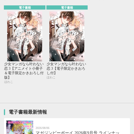
電子書籍
電子書籍
少女マンガなら叶わない
少女マンガなら叶わない
恋 3【アニメイト小冊子
恋 3【電子限定かきおろ
＆電子限定かきおろし付
し付】
版】
ほわこ
ほわこ
電子書籍最新情報
2026/08/06
マガジンビーボーイ 2026年9月号 ラインナッ