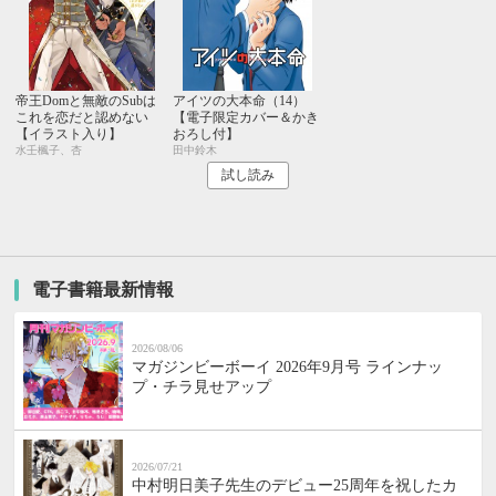
帝王Domと無敵のSubは
アイツの大本命（14）
これを恋だと認めない
【電子限定カバー＆かき
【イラスト入り】
おろし付】
水壬楓子、杏
田中鈴木
試し読み
電子書籍最新情報
2026/08/06
マガジンビーボーイ 2026年9月号 ラインナッ
プ・チラ見せアップ
2026/07/21
中村明日美子先生のデビュー25周年を祝したカ