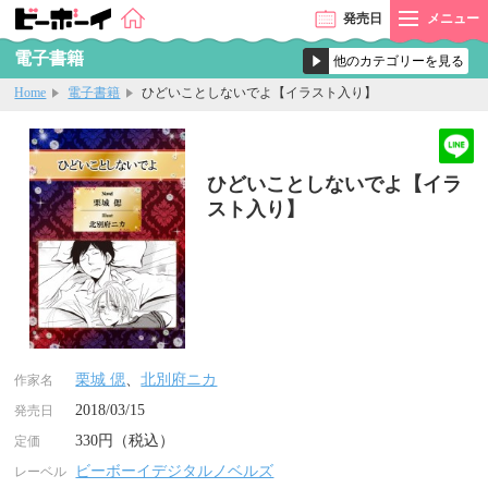
発売
日
メニュー
電子書籍
Home
電子書籍
ひどいことしないでよ【イラスト入り】
ひどいことしないでよ【イラ
スト入り】
栗城 偲
、
北別府ニカ
作家名
2018/03/15
発売日
330円（税込）
定価
ビーボーイデジタルノベルズ
レーベル