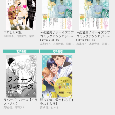
エロとじ♥ 艶
～恋愛男子ボーイズラブ
～恋愛男子ボーイズラブ
コミックアンソロジー～
コミックアンソロジー～
英田サキ、円陣闇丸、栗城 偲、北別府ニカ、砂床あい、ねこ田米蔵、秀香穂里、市川けい、愁堂れな、わたなべあじあ、木原音瀬、永井三郎、中原一也、寿たらこ、西江彩夏、松尾マアタ、西野 花、高久尚子、ふゆの仁子、真東砂波、眉山さくら、相葉キョウコ、丸木文華、笠井あゆみ、水壬楓子、黒田 屑
Citron VOL.15
Citron VOL.15
糸井のぞ、木原音瀬、西田 東、KUJIRA、ヤマヲミ、市川けい、宇野ジニア、今井ゆうみ、名取いさと、峰島なわこ、桃山なおこ、三角社ぴえ、芥 ミチ、夏糖、吹屋フロ、みゆき朗、栗城 偲、北別府ニカ
糸井のぞ、木原音瀬、西田 東、KUJIRA、ヤマヲミ、市川けい、宇野ジニア、今井ゆうみ、名取いさと、峰島なわこ、桃山なおこ、三角社ぴえ、芥 ミチ、夏糖、吹屋フロ、みゆき朗、栗城 偲、北別府ニカ
電子書籍
電子書籍
ラバーズリバース【イラ
黙って俺に愛されろ【イ
スト入り】
ラスト入り】
栗城 偲、日羽フミコ
栗城 偲、にやま