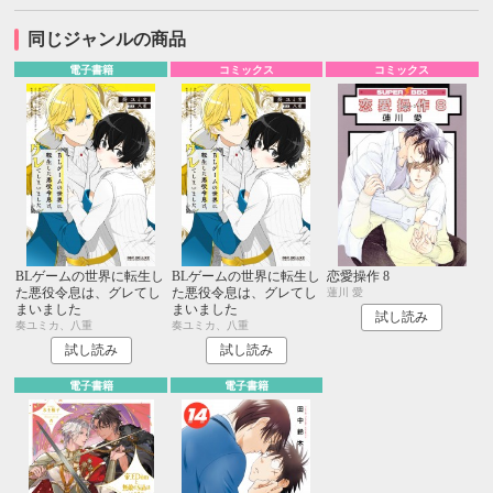
同じジャンルの商品
電子書籍
コミックス
コミックス
BLゲームの世界に転生し
BLゲームの世界に転生し
恋愛操作 8
た悪役令息は、グレてし
た悪役令息は、グレてし
蓮川 愛
まいました
まいました
試し読み
奏ユミカ、八重
奏ユミカ、八重
試し読み
試し読み
電子書籍
電子書籍