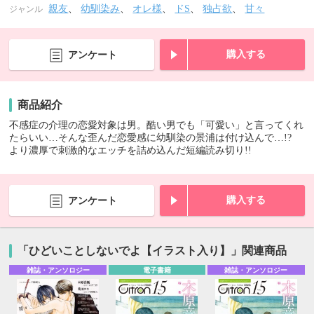
親友
、
幼馴染み
、
オレ様
、
ドS
、
独占欲
、
甘々
ジャンル
購入する
アンケート
商品紹介
不感症の介理の恋愛対象は男。酷い男でも「可愛い」と言ってくれ
たらいい…そんな歪んだ恋愛感に幼馴染の景浦は付け込んで…!?
より濃厚で刺激的なエッチを詰め込んだ短編読み切り!!
購入する
アンケート
「ひどいことしないでよ【イラスト入り】」関連商品
雑誌・アンソロジー
電子書籍
雑誌・アンソロジー