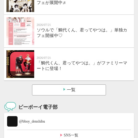
フェが展開中♬
2026/07/21
ソウルで「鯛代くん、君ってやつは。」単独カ
フェ開催中♡
2026/07/21
「鯛代くん、君ってやつは。」がファミリーマ
ートに登場！
一覧
ビーボーイ電子部
@bboy_denshibu
SNS一覧