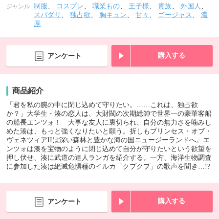
制服
、
コスプレ
、
職業もの
、
王子様
、
貴族
、
外国人
、
ジャンル
スパダリ
、
独占欲
、
胸キュン
、
甘々
、
ゴージャス
、
濃
厚
購入する
アンケート
商品紹介
「君を私の腕の中に閉じ込めて守りたい。……これは、独占欲
か？」大学生・湊の恋人は、大財閥の次期総帥で世界一の豪華客船
の船長エンツォ！ 大事な友人に裏切られ、自分の無力さを噛みし
めた湊は、もっと強くなりたいと願う。折しもプリンセス・オブ・
ヴェネツィアIIは深い森林と豊かな海の国ニュージーランドへ。エ
ンツォは湊を宝物のように閉じ込めて自分が守りたいという欲望を
押し伏せ、湊に武道の達人ランガを紹介する。一方、海洋生物調査
に参加した湊は絶滅危惧種のイルカ「クプクプ」の歌声を聞き…!?
購入する
アンケート