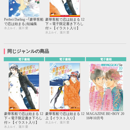
Perfect Darling ~｢豪華客船
豪華客船で恋は始まる 12
で恋は始まる｣短編集
下＜電子限定書き下ろし
付＞【イラスト入り】
水上ルイ、蓮川 愛
水上ルイ、蓮川 愛
同じジャンルの商品
電子書籍
電子書籍
電子書籍
豪華客船で恋は始まる 12
豪華客船で恋は始まる 12
MAGAZINE BE×BOY 20
下＜電子限定書き下ろし
上【イラスト入り】
16年10月号
付＞【イラスト入り】
水上ルイ、蓮川 愛
水上ルイ、蓮川 愛