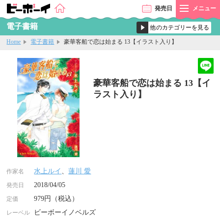
発売
日
メニュー
電子書籍
Home
電子書籍
豪華客船で恋は始まる 13【イラスト入り】
豪華客船で恋は始まる 13【イ
ラスト入り】
水上ルイ
、
蓮川 愛
作家名
2018/04/05
発売日
979円（税込）
定価
ビーボーイノベルズ
レーベル