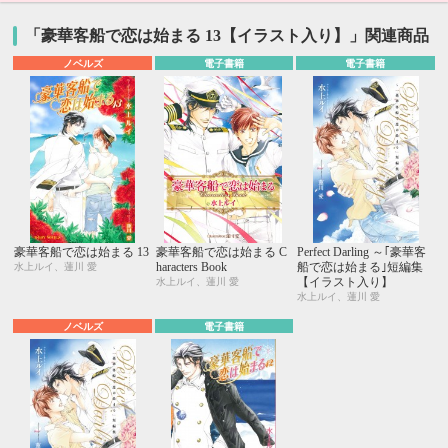
「豪華客船で恋は始まる 13【イラスト入り】」関連商品
ノベルズ
電子書籍
電子書籍
豪華客船で恋は始まる 13
豪華客船で恋は始まる C
Perfect Darling ～｢豪華客
haracters Book
船で恋は始まる｣短編集
水上ルイ、蓮川 愛
【イラスト入り】
水上ルイ、蓮川 愛
水上ルイ、蓮川 愛
ノベルズ
電子書籍