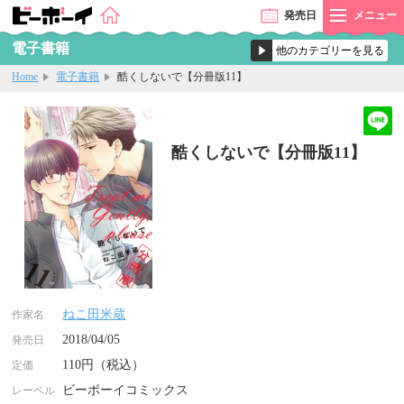
発売
日
メニュー
電子書籍
Home
電子書籍
酷くしないで【分冊版11】
酷くしないで【分冊版11】
ねこ田米蔵
作家名
2018/04/05
発売日
110円（税込）
定価
ビーボーイコミックス
レーベル