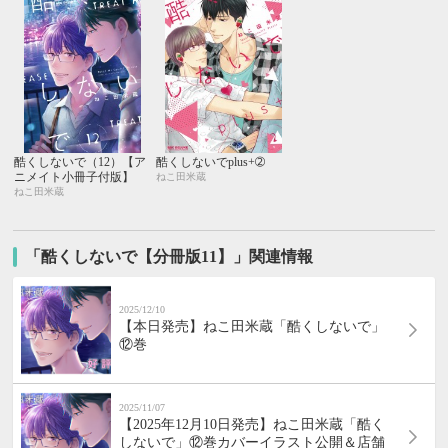
酷くしないで（12）【ア
酷くしないでplus+➁
ニメイト小冊子付版】
ねこ田米蔵
ねこ田米蔵
「酷くしないで【分冊版11】」関連情報
2025/12/10
【本日発売】ねこ田米蔵「酷くしないで」
⑫巻
2025/11/07
【2025年12月10日発売】ねこ田米蔵「酷く
しないで」⑫巻カバーイラスト公開＆店舗