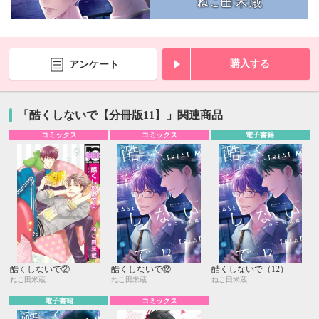
購入する
アンケート
「酷くしないで【分冊版11】」関連商品
コミックス
コミックス
電子書籍
酷くしないで②
酷くしないで⑫
酷くしないで（12）
ねこ田米蔵
ねこ田米蔵
ねこ田米蔵
電子書籍
コミックス