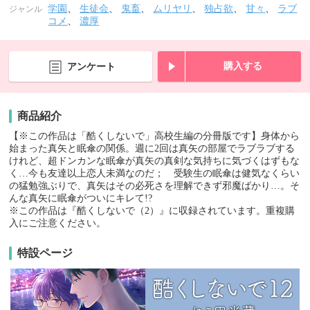
学園
、
生徒会
、
鬼畜
、
ムリヤリ
、
独占欲
、
甘々
、
ラブ
ジャンル
コメ
、
濃厚
購入する
アンケート
商品紹介
【※この作品は「酷くしないで」高校生編の分冊版です】身体から
始まった真矢と眠傘の関係。週に2回は真矢の部屋でラブラブする
けれど、超ドンカンな眠傘が真矢の真剣な気持ちに気づくはずもな
く…今も友達以上恋人未満なのだ； 受験生の眠傘は健気なくらい
の猛勉強ぶりで、真矢はその必死さを理解できず邪魔ばかり…。そ
んな真矢に眠傘がついにキレて!?
※この作品は『酷くしないで（2）』に収録されています。重複購
入にご注意ください。
特設ページ