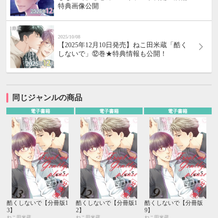
特典画像公開
2025/10/08
【2025年12月10日発売】ねこ田米蔵「酷く
しないで」⑫巻★特典情報も公開！
同じジャンルの商品
電子書籍
電子書籍
電子書籍
酷くしないで【分冊版1
酷くしないで【分冊版1
酷くしないで【分冊版
3】
2】
9】
ねこ田米蔵
ねこ田米蔵
ねこ田米蔵