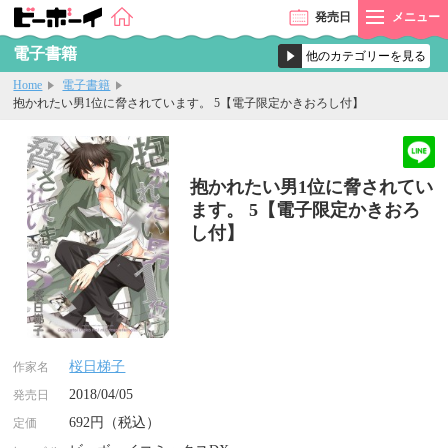
発売
日
メニュー
電子書籍
Home
電子書籍
抱かれたい男1位に脅されています。 5【電子限定かきおろし付】
抱かれたい男1位に脅されてい
ます。 5【電子限定かきおろ
し付】
桜日梯子
作家名
2018/04/05
発売日
692円（税込）
定価