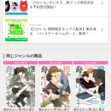
「だかいち×タピオカ」新グッズ発売決定
＆予約受付開始！
2025/11/04
【だかいち 期間限定ネップリ配布】東谷准
太 「バースデーネームボ―ド」配布！
同じジャンルの商品
コミックス
コミックス
コミックス
抱かれたい男1位に脅さ
抱かれたい男1位に脅さ
抱かれたい男1位に脅さ