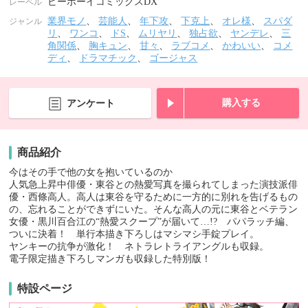
ビーボーイコミックスDX
レーベル
業界モノ
、
芸能人
、
年下攻
、
下克上
、
オレ様
、
スパダ
ジャンル
リ
、
ワンコ
、
ドS
、
ムリヤリ
、
独占欲
、
ヤンデレ
、
三
角関係
、
胸キュン
、
甘々
、
ラブコメ
、
かわいい
、
コメ
ディ
、
ドラマチック
、
ゴージャス
購入する
アンケート
商品紹介
今はその手で他の女を抱いているのか
人気急上昇中俳優・東谷との熱愛写真を撮られてしまった演技派俳
優・西條高人。高人は東谷を守るために一方的に別れを告げるもの
の、忘れることができずにいた。そんな高人の元に東谷とベテラン
女優・黒川百合江の“熱愛スクープ”が届いて…!? パパラッチ編、
ついに決着！ 単行本描き下ろしはマシマシ手錠プレイ。
ヤンキーの抗争が激化！ ネトラレトライアングルも収録。
電子限定描き下ろしマンガも収録した特別版！
特設ページ