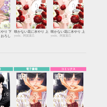
やり 下
咲かない花に水やり 上
咲かない花に水やり 上
yoshi、阿賀直己
yoshi、阿賀直己
きおろし
籍
電子書籍
コミックス
10月
WED
THU
FRI
SAT
1
2
3
7
8
9
10
14
15
16
17