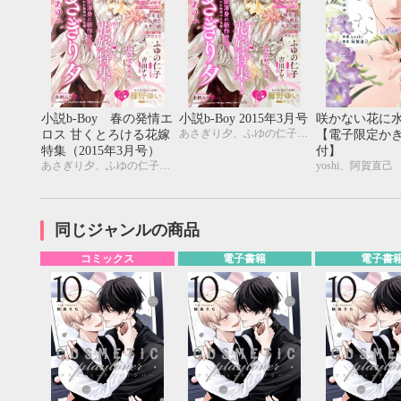
小説b-Boy 春の発情エ
小説b-Boy 2015年3月号
咲かない花に水
あさぎり夕、ふゆの仁子、吉田ナツ、比奈咲カオル、来栖みさ、笠井あゆみ、yoshi、高峰 顕、綺羅かぼす、瑞原ザクロ
ロス 甘くとろける花嫁
【電子限定か
特集（2015年3月号）
付】
あさぎり夕、ふゆの仁子、吉田ナツ、比奈咲カオル、来栖みさ、笠井あゆみ、yoshi、高峰 顕、綺羅かぼす、瑞原ザクロ
yoshi、阿賀直己
同じジャンルの商品
コミックス
電子書籍
電子書
9月
SUN
MON
TUE
WED
THU
FRI
SAT
SUN
MON
TUE
1
2
3
4
5
6
7
8
9
10
11
12
4
5
6
13
14
15
16
17
18
19
11
12
13