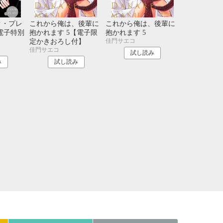
21
22
23
24
28
29
30
31
ク・プレ
これから俺は、後輩に
これから俺は、後輩に
【電子特別
抱かれます 5【電子限
抱かれます 5
佳門サエコ
定かきおろし付】
佳門サエコ
試し読み
み
試し読み