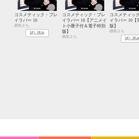
20
21
22
23
24
25
26
18
19
20
27
28
29
30
25
26
27
コスメティック・プレ
コスメティック・プレ
コスメティッ
イラバー 10
イラバー 10【アニメイ
イラバー 10
楢島さち
ト小冊子付＆電子特別
版】
楢島さち
版】
試し読み
楢島さち
試し読