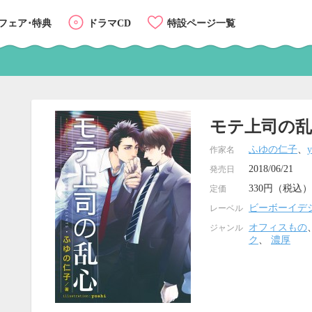
フェア･特典
ドラマCD
特設ページ一覧
モテ上司の
ふゆの仁子
、
y
作家名
2018/06/21
発売日
330円（税込）
定価
ビーボーイデ
レーベル
オフィスもの
ジャンル
ク
、
濃厚