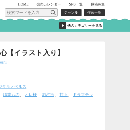
HOME
発売
カレンダー
SNS一覧
原稿募集
ジャンル
作家一覧
乱心【イラスト入り】
oshi
ジタルノベルズ
、
職業もの
、
オレ様
、
独占欲
、
甘々
、
ドラマチッ