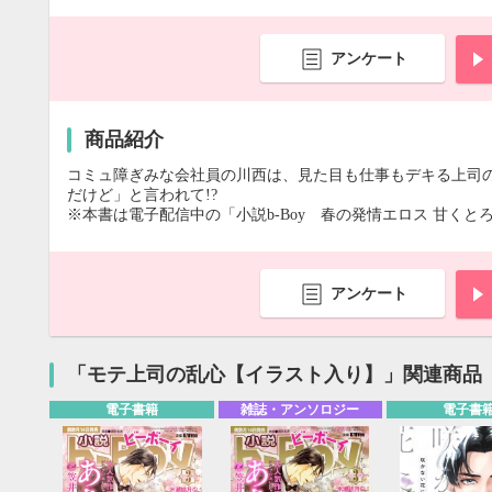
アンケート
商品紹介
コミュ障ぎみな会社員の川西は、見た目も仕事もデキる上司の
だけど」と言われて!?
※本書は電子配信中の「小説b-Boy 春の発情エロス 甘くと
アンケート
「モテ上司の乱心【イラスト入り】」関連商品
電子書籍
雑誌・アンソロジー
電子書