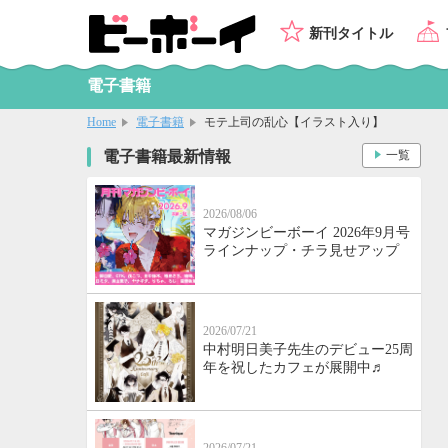
新刊タイトル
電子書籍
Home
電子書籍
モテ上司の乱心【イラスト入り】
電子書籍最新情報
一覧
2026/08/06
マガジンビーボーイ 2026年9月号
ラインナップ・チラ見せアップ
2026/07/21
中村明日美子先生のデビュー25周
年を祝したカフェが展開中♬