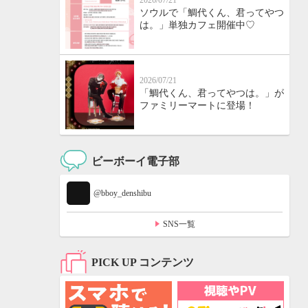
2026/07/21
ソウルで「鯛代くん、君ってやつ
は。」単独カフェ開催中♡
2026/07/21
「鯛代くん、君ってやつは。」が
ファミリーマートに登場！
ビーボーイ電子部
@bboy_denshibu
SNS一覧
PICK UP コンテンツ