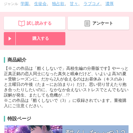
学園
、
生徒会
、
独占欲
、
甘々
、
ラブコメ
、
濃厚
ジャンル
試し読みする
アンケート
購入する
商品紹介
【※この作品は「酷くしないで」高校生編の分冊版です】やーっと
正真正銘の恋人同士になった真矢と眠傘だけど、いよいよ高3の夏
＝受験シーズンに。だから2人が会えるのはお昼休み（キスのみ）
と土曜日の午後（たま～にお泊まり♪）だけ。思い切り甘えたり抱
き合ったりしたいのに、なかなか会えないストレスでとんでもない
誤解が発生、またしても危機が…!?
※この作品は『酷くしないで（3）』に収録されています。重複購
入にご注意ください。
特設ページ