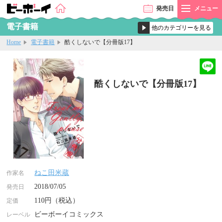
発売
日
メニュー
電子書籍
Home
電子書籍
酷くしないで【分冊版17】
酷くしないで【分冊版17】
ねこ田米蔵
作家名
2018/07/05
発売日
110円（税込）
定価
ビーボーイコミックス
レーベル