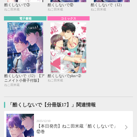
酷くしないで③
酷くしないで⑫
酷くしないで（12）
ねこ田米蔵
ねこ田米蔵
ねこ田米蔵
電子書籍
コミックス
酷くしないで（12）【ア
酷くしないでplus+➁
ニメイト小冊子付版】
ねこ田米蔵
ねこ田米蔵
「酷くしないで【分冊版17】」関連情報
2025/12/10
【本日発売】ねこ田米蔵「酷くしないで」
⑫巻