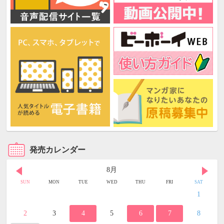
発売カレンダー
8月
SUN
MON
TUE
WED
THU
FRI
SAT
1
2
3
4
5
6
7
8