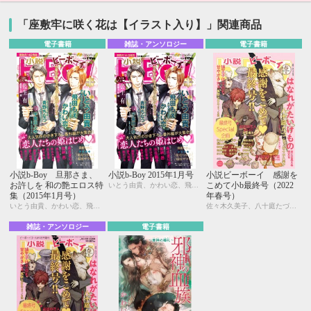
「座敷牢に咲く花は【イラスト入り】」関連商品
電子書籍
雑誌・アンソロジー
電子書籍
小説b-Boy 旦那さま、
小説b-Boy 2015年1月号
小説ビーボーイ 感謝を
お許しを 和の艶エロス特
こめて小b最終号（2022
いとう由貴、かわい恋、飛田もえ、宇喜田ふゆ、門地かおり、紺色ルナ、鬼嶋兵伍、九重シャム
集（2015年1月号）
年春号）
いとう由貴、かわい恋、飛田もえ、宇喜田ふゆ、門地かおり、紺色ルナ、鬼嶋兵伍、九重シャム
佐々木久美子、八十庭たづ、水壬楓子、しおべり由生、北ミチノ、二駒レイム、秋山みち花、彩寧一叶、飯田実樹、榎田尤利、かわい恋、櫛野ゆい、幸崎ぱれす、木原音瀬、鈴木あみ、遠野春日、温井ちょも、松梶もとや、夜光 花、夢乃咲実、風祭おまる、月輝
雑誌・アンソロジー
電子書籍