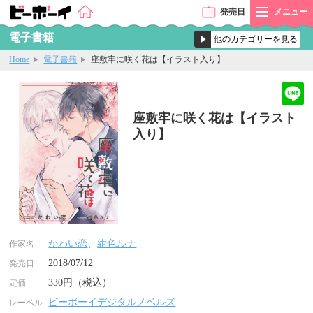
発売
日
メニュー
電子書籍
Home
電子書籍
座敷牢に咲く花は【イラスト入り】
座敷牢に咲く花は【イラスト
入り】
かわい恋
、
紺色ルナ
作家名
2018/07/12
発売日
330円（税込）
定価
ビーボーイデジタルノベルズ
レーベル