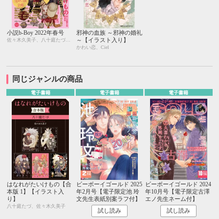
小説b-Boy 2022年春号
邪神の血族 ～邪神の婚礼
～【イラスト入り】
佐々木久美子、八十庭たづ、水壬楓子、しおべり由生、北ミチノ、二駒レイム、秋山みち花、彩寧一叶、飯田実樹、榎田尤利、かわい恋、櫛野ゆい、幸崎ぱれす、木原音瀬、鈴木あみ、遠野春日、温井ちょも、松梶もとや、夜光 花、夢乃咲実、風祭おまる、月輝
かわい恋、Ciel
同じジャンルの商品
電子書籍
電子書籍
電子書籍
はなれがたいけもの【合
ビーボーイゴールド 2025
ビーボーイゴールド 2024
本版 1】【イラスト入
年2月号【電子限定池 玲
年10月号【電子限定古澤
り】
文先生表紙別案ラフ付】
エノ先生ネーム付】
八十庭たづ、佐々木久美子
試し読み
試し読み