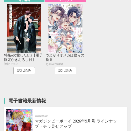
電子書籍
コミックス
特級αの愛したΩ 2【電子
つよがりオメガは僕らの
限定かきおろし付】
番 6
神波アユミ
あやみね稜緒
試し読み
試し読み
電子書籍最新情報
2026/08/06
マガジンビーボーイ 2026年9月号 ラインナッ
プ・チラ見せアップ