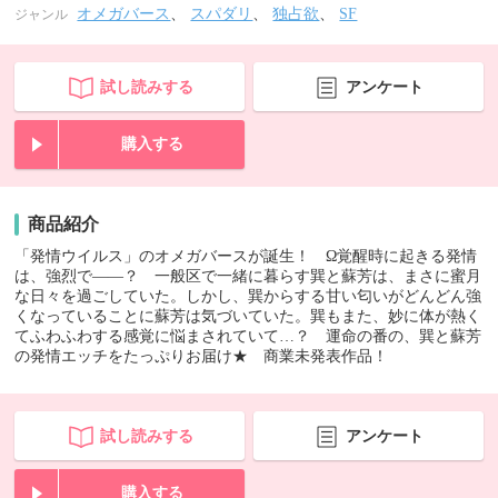
オメガバース
、
スパダリ
、
独占欲
、
SF
ジャンル
試し読みする
アンケート
購入する
商品紹介
「発情ウイルス」のオメガバースが誕生！ Ω覚醒時に起きる発情
は、強烈で――？ 一般区で一緒に暮らす巽と蘇芳は、まさに蜜月
な日々を過ごしていた。しかし、巽からする甘い匂いがどんどん強
くなっていることに蘇芳は気づいていた。巽もまた、妙に体が熱く
てふわふわする感覚に悩まされていて…？ 運命の番の、巽と蘇芳
の発情エッチをたっぷりお届け★ 商業未発表作品！
試し読みする
アンケート
購入する