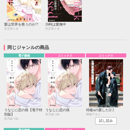
愛は世界を救うのか!?
26時は愛撫中
天王寺ミオ
天王寺ミオ
同じジャンルの商品
電子書籍
コミックス
コミックス
うなじに恋の痕【電子特
うなじに恋の痕
特級αの愛したΩ 2
別版】
永乃あづみ
神波アユミ
永乃あづみ
試し読み