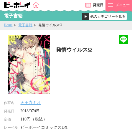
発売
日
メニュー
電子書籍
Home
電子書籍
発情ウイルスΩ
発情ウイルスΩ
天王寺ミオ
作家名
2018/07/05
発売日
110円（税込）
定価
ビーボーイコミックスDX
レーベル