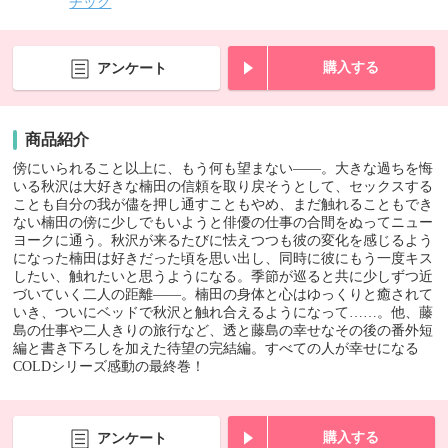
チック
購入する
アンケート
商品紹介
傍にいられること以上に、もう何も望まない――。大きな過ちを悔
いる秋沢は大好きな楠田の信頼を取り戻そうとして、セックスする
ことも自分の我が儘を押し通すこともやめ、まだ触れることもでき
ない楠田の傍に少しでもいようと俳優の仕事の合間をぬってニュー
ヨークに通う。秋沢が来るたびに怯えつつも彼の変化を感じるよう
になった楠田は好きだった頃を思い出し、同時に彼にもう一度キス
したい、触れたいと思うようになる。季節が巡ると共に少しずつ近
づいていく二人の距離――。楠田の身体と心はゆっくりと癒されて
いき、ついにベッドで秋沢と触れ合えるようになって……。他、藤
島の仕事や二人きりの旅行など、透と藤島の幸せなその後の番外短
編と書き下ろしを加えた待望の完結編。すべての人が幸せになる
COLDシリーズ感動の最終巻！
購入する
アンケート