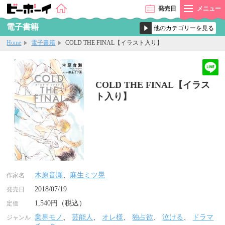
発売
日
メニュー
電子書籍
Home
電子書籍
COLD THE FINAL【イラスト入り】
COLD THE FINAL【イラス
ト入り】
木原音瀬
、
麻生ミツ晃
作家名
2018/07/19
発売日
1,540円（税込）
定価
業界モノ
、
芸能人
、
オレ様
、
独占欲
、
泣ける
、
ドラマ
ジャンル