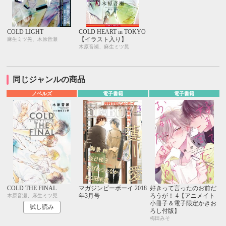
COLD LIGHT
COLD HEART in TOKYO
【イラスト入り】
麻生ミツ晃、木原音瀬
木原音瀬、麻生ミツ晃
同じジャンルの商品
ノベルズ
電子書籍
電子書籍
COLD THE FINAL
マガジンビーボーイ 2018
好きって言ったのお前だ
年3月号
ろうが！ 4【アニメイト
木原音瀬、麻生ミツ晃
小冊子＆電子限定かきお
試し読み
ろし付版】
梅田みそ