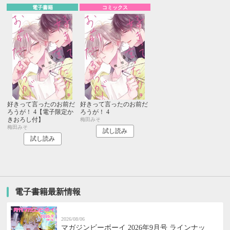
電子書籍
コミックス
好きって言ったのお前だ
好きって言ったのお前だ
ろうが！ 4【電子限定か
ろうが！ 4
きおろし付】
梅田みそ
梅田みそ
試し読み
試し読み
電子書籍最新情報
2026/08/06
マガジンビーボーイ 2026年9月号 ラインナッ