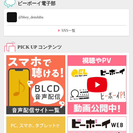
ビーボーイ電子部
@bboy_denshibu
SNS一覧
PICK UP コンテンツ