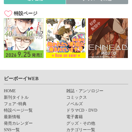
特設ページ
ビーボーイWEB
HOME
雑誌・アンソロジー
新刊タイトル
コミックス
フェア･特典
ノベルズ
特設ページ一覧
ドラマCD・DVD
最新情報
電子書籍
発売カレンダー
グッズ・その他
SNS一覧
カテゴリー一覧