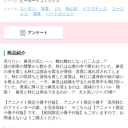
ビーボーイコミックス
レーベル
スパダリ
、
鬼畜
、
ドS
、
独占欲
、
ドラマチック
、
ゴージ
ジャンル
ャス
、
濃厚
、
ハードボイルド
アンケート
商品紹介
戻りたい、麻見の元に――。離れ離れになった二人は…!?
謎の刺客の襲撃から数か月、秋仁は山奥の寺で匿われていた。麻見
の身を案じる秋仁は脱走を図るが僧侶・道寛に連れ戻されてしま
う。秋仁の気持ちと覚悟を察した道寛は、秋仁に護身術や銃の扱い
を教えるのだった。一方、麻見は組織を守るため世界中を飛び回っ
ていた。香港に降り立つ麻見を迎えるのは、因縁のライバル・飛
龍！ 麻見と秋仁は再会できるのか…!? 大人気シリーズ9巻!!
【アニメイト限定小冊子付版】…アニメイト限定小冊子「高羽秋仁
のファインダーの森」を完全収録！ ※こちらは【アニメイト限定
小冊子付版】です。【初回限定小冊子付版】もございますので、お
間違えないようご購入ください。