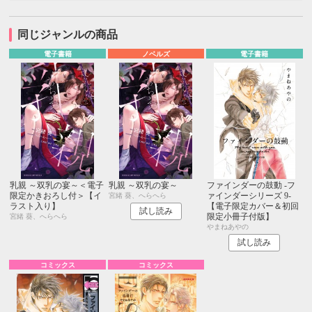
同じジャンルの商品
電子書籍
ノベルズ
電子書籍
乳親 ～双乳の宴～＜電子
乳親 ～双乳の宴～
ファインダーの鼓動 -フ
限定かきおろし付＞【イ
ァインダーシリーズ 9-
宮緒 葵、へらへら
ラスト入り】
【電子限定カバー＆初回
試し読み
限定小冊子付版】
宮緒 葵、へらへら
やまねあやの
試し読み
コミックス
コミックス