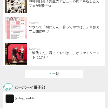
中村明日美子先生のデビュー25周年を祝したカ
フェが展開中♬
2026/07/21
ソウルで「鯛代くん、君ってやつは。」単独カ
フェ開催中♡
2026/07/21
「鯛代くん、君ってやつは。」がファミリーマ
ートに登場！
一覧
ビーボーイ電子部
@bboy_denshibu