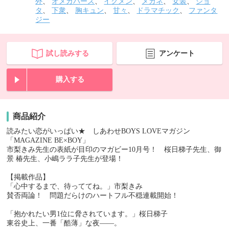
外
、
オメガバース
、
イクメン
、
メガネ
、
女装
、
ショ
タ
、
下衆
、
胸キュン
、
甘々
、
ドラマチック
、
ファンタ
ジー
試し読みする
アンケート
購入する
商品紹介
読みたい恋がいっぱい★ しあわせBOYS LOVEマガジン
「MAGAZINE BE×BOY」
市梨きみ先生の表紙が目印のマガビー10月号！ 桜日梯子先生、御
景 椿先生、小嶋ララ子先生が登場！
【掲載作品】
「心中するまで、待っててね。」市梨きみ
賛否両論！ 問題だらけのハートフル不穏連載開始！
「抱かれたい男1位に脅されています。」桜日梯子
東谷史上、一番「酷薄」な夜――。