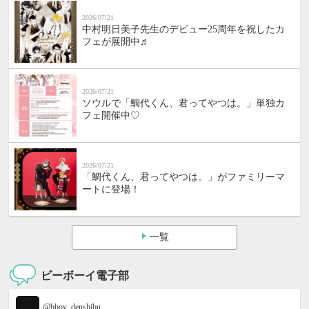
2026/07/21
中村明日美子先生のデビュー25周年を祝したカ
フェが展開中♬
2026/07/21
ソウルで「鯛代くん、君ってやつは。」単独カ
フェ開催中♡
2026/07/21
「鯛代くん、君ってやつは。」がファミリーマ
ートに登場！
一覧
ビーボーイ電子部
@bboy_denshibu