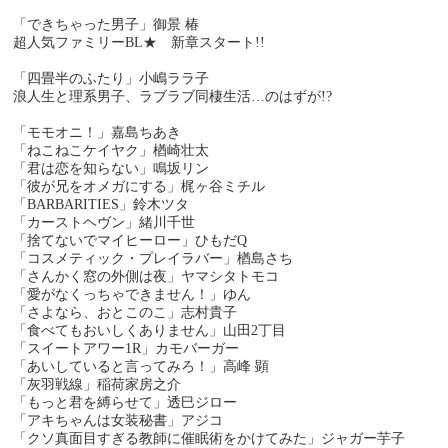
「できちゃった男子」御景 椿
超人気ファミリーBL★ 新章スタート!!
「四畳半のふたり」小嶋ララ子
浪人生と理系男子、ラブラブ同棲生活…のはずが!?
「モモオニ！」嘉島ちあき
「ねこねこケイヤク」楢崎壮太
「君は恋を知らない」鳴坂リン
「彼が兄をオメガにする」梶ヶ谷ミチル
「BARBARITIES」鈴木ツタ
「カーストヘヴン」緒川千世
「捨てないでマイヒーロー」ひもだQ
「コスメティック・プレイラバー」楢島さち
「さんかく窓の外側は夜」ヤマシタトモコ
「愛がなくっちゃできません！」ゆん
「さよなら、おとこのこ」志村貴子
「食べてもおいしくありません」山田2丁目
「スイートアワー1R」カモバーガー
「あいしていると言ってみろ！」高峰 顕
「灰羽戦線」稲荷家房之介
「もっと君を縛らせて」透巳ジロー
「アキちゃんは女装秘書」アジコ
「クソ真面目すぎる教師に催眠術をかけてみた」ジャガー芋子