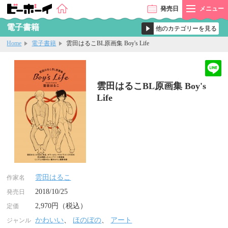
発売
日
メニュー
電子書籍
Home
電子書籍
雲田はるこBL原画集 Boy's Life
雲田はるこBL原画集 Boy's
Life
雲田はるこ
作家名
2018/10/25
発売日
2,970円（税込）
定価
かわいい
、
ほのぼの
、
アート
ジャンル