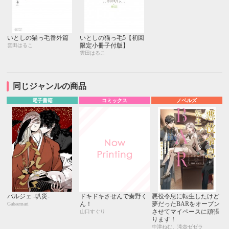
いとしの猫っ毛番外篇
いとしの猫っ毛5【初回
限定小冊子付版】
雲田はるこ
雲田はるこ
同じジャンルの商品
電子書籍
コミックス
ノベルズ
パルジェ -叭災-
ドキドキさせんで秦野く
悪役令息に転生したけど
ん！
夢だったBARをオープン
Gabaemari
させてマイペースに頑張
山口すぐり
ります！
中津ねむ、滝壺ゼゼラ