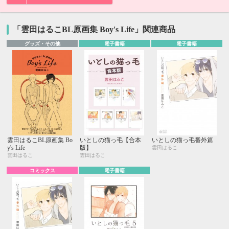
「雲田はるこBL原画集 Boy's Life」関連商品
グッズ・その他
電子書籍
電子書籍
雲田はるこBL原画集 Bo
いとしの猫っ毛【合本
いとしの猫っ毛番外篇
y's Life
版】
雲田はるこ
雲田はるこ
雲田はるこ
コミックス
電子書籍