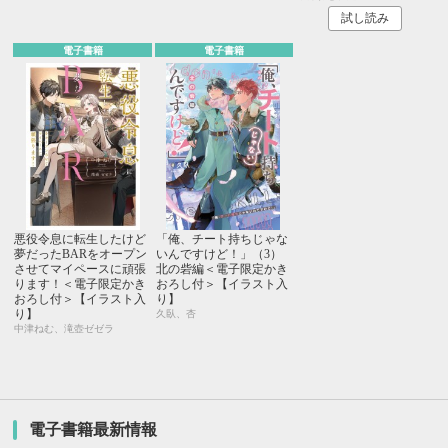
試し読み
電子書籍
電子書籍
悪役令息に転生したけど
「俺、チート持ちじゃな
夢だったBARをオープン
いんですけど！」（3）
させてマイペースに頑張
北の砦編＜電子限定かき
ります！＜電子限定かき
おろし付＞【イラスト入
おろし付＞【イラスト入
り】
り】
久臥、杏
中津ねむ、滝壺ゼゼラ
電子書籍最新情報