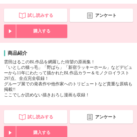
試し読みする
アンケート
購入する
商品紹介
雲田はるこのBL作品を網羅した待望の原画集！
「いとしの猫っ毛」「野ばら」「新宿ラッキーホール」などデビュ
ーから11年にわたって描かれたBL作品カラー＆モノクロイラスト
297点、全点完全収録！
グループ展での発表作や他作家へのトリビュートなど貴重な原稿も
掲載!!
ここでしか読めない描きおろし漫画も収録！
試し読みする
アンケート
購入する