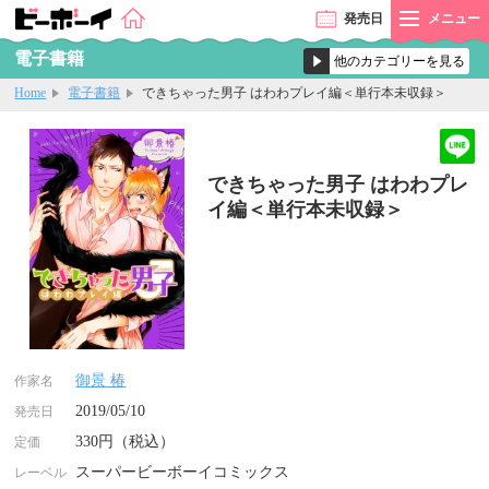
発売
日
メニュー
電子書籍
Home
電子書籍
できちゃった男子 はわわプレイ編＜単行本未収録＞
できちゃった男子 はわわプレ
イ編＜単行本未収録＞
御景 椿
作家名
2019/05/10
発売日
330円（税込）
定価
スーパービーボーイコミックス
レーベル