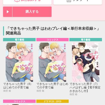
購入する
「できちゃった男子 はわわプレイ編＜単行本未収録＞」
関連商品
電子書籍
コミックス
電子書籍
できちゃった男子（8）
できちゃった男子 はじめ
できちゃった男子（7）
はじめての子育て編
ての子育て編
ハメはずし編【電子限定
かきおろし付】
御景 椿
御景 椿
御景 椿
コミックス
ドラマCD・DVD