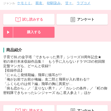
ケモミミ
、
親友
、
幼馴染み
、
甘々
、
ラブコメ
ジャンル
試し読みする
アンケート
購入する
商品紹介
子育てBLの金字塔「できちゃった男子」シリーズ10周年記念★
初の単行本未収録作品集！ もう手に入らないドラマCDの初回限
定盤マンガも、どーんと収録!!
【収録作品】
「にゃんこ発情期編」飛翠に猫耳が!?
「俺がお前でお前が俺編」友二郎と飛翠が入れ替わる!?
「ふくらむのは何？編」飛翠の胸に異変が…
「病も恋から」／「足りない男？」／「カレシの条件」／「町の御
密戦隊できちゃったレンジャーズ ねこ星人参上！」ほか
試し読みする
アンケート