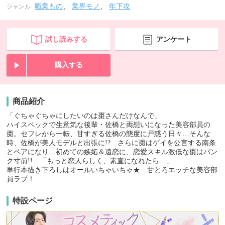
職業もの
、
業界モノ
、
年下攻
ジャンル
試し読みする
アンケート
購入する
商品紹介
「ぐちゃぐちゃにしたいのは棗さんだけなんで」
ハイスペックで生意気な後輩・佐橋と両想いになった美容部員の
棗。セフレから一転、甘すぎる佐橋の態度に戸惑う日々…そんな
時、佐橋が美人モデルと出張に!? さらに棗はゲイを公言する南条
とペアになり…初めての嫉妬＆遠恋に、恋愛スキル激低な棗はパン
ク寸前!! 「もっと恋人らしく、素直になれたら…」
単行本描き下ろしはオールいちゃいちゃ★ 甘とろエッチな美容部
員ラブ！
特設ページ