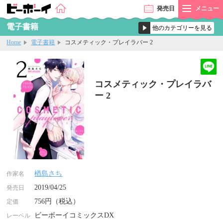
発売
日
メニュー
電子書籍
Home
電子書籍
コスメティック・プレイラバー 2
コスメティック・プレイラバ
ー 2
楢島さち
作家名
2019/04/25
発売日
756円（税込）
定価
ビーボーイコミックスDX
レーベル