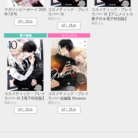
マガジンビーボーイ 2026
コスメティック・プレイ
コスメティック・プレイ
年7月号
ラバー 10
ラバー 10【アニメイト小
冊子付＆電子特別版】
楢島さち
試し読み
楢島さち
試し読み
電子書籍
コミックス
コスメティック・プレイ
コスメティック・プレイ
ラバー 10【電子特別版】
ラバー 短編集 Moments
楢島さち
楢島さち
試し読み
試し読み