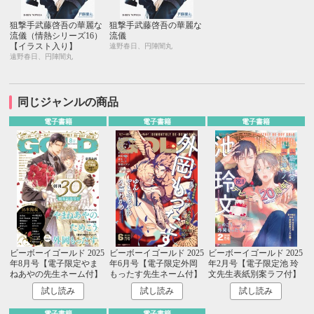
狙撃手武藤啓吾の華麗な
狙撃手武藤啓吾の華麗な
流儀（情熱シリーズ16）
流儀
【イラスト入り】
遠野春日、円陣闇丸
遠野春日、円陣闇丸
同じジャンルの商品
電子書籍
電子書籍
電子書籍
ビーボーイゴールド 2025
ビーボーイゴールド 2025
ビーボーイゴールド 2025
年8月号【電子限定やま
年6月号【電子限定外岡
年2月号【電子限定池 玲
ねあやの先生ネーム付】
もったす先生ネーム付】
文先生表紙別案ラフ付】
試し読み
試し読み
試し読み
電子書籍
電子書籍