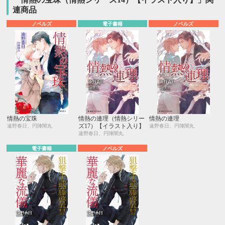
連商品
ノベルズ
電子書籍
ノベルズ
情熱の宝珠
情熱の連理（情熱シリー
情熱の連理
ズ17）【イラスト入り】
遠野春日、円陣闇丸
遠野春日、円陣闇丸
遠野春日、円陣闇丸
電子書籍
ノベルズ