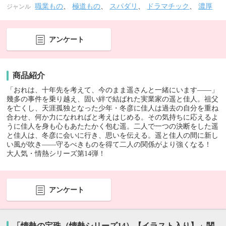
職業もの
、
極道もの
、
スパダリ
、
ドラマチック
、
濃厚
ジャンル
アンケート
商品紹介
「おれは、十年先を考えて、今のまま遥さんと一緒にいます――」
幾多の事件を乗り越え、固い絆で結ばれた実業家の遥と佳人。祖父
を亡くし、天涯孤独となった少年・冬彦に佳人は過去の自分を重ね
合わせ、何か力になれればと考えはじめる。その気持ちに応えるよ
うに佳人を身も心もあたたかく包む遥。二人で一つの決断をした遥
と佳人は、冬彦に会いに行き、思いを伝える。遥と佳人の間に新し
い風が吹き――守るべきものを得て二人の関係がより強くなる！
大人気・情熱シリーズ第14弾！
アンケート
「情熱の宝珠（情熱シリーズ14）【イラスト入り】」関