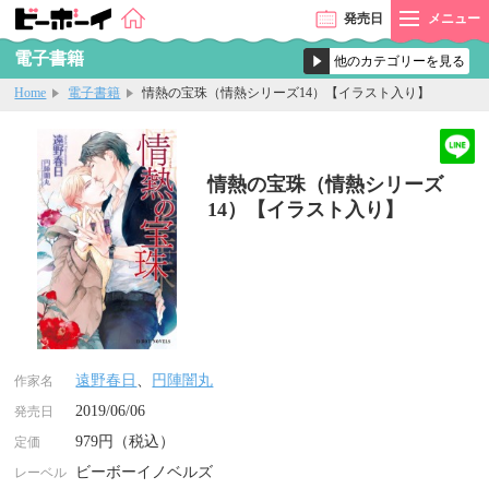
発売
日
メニュー
電子書籍
Home
電子書籍
情熱の宝珠（情熱シリーズ14）【イラスト入り】
情熱の宝珠（情熱シリーズ
14）【イラスト入り】
遠野春日
、
円陣闇丸
作家名
2019/06/06
発売日
979円（税込）
定価
ビーボーイノベルズ
レーベル