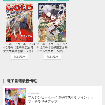
ビーボーイゴールド 2024
ビーボーイゴールド 2023
年2月号【電子限定池 玲
年12月号【電子限定参号
文先生表紙別案ラフ付】
ミツル先生ネーム付】
試し読み
試し読み
電子書籍最新情報
2026/08/06
マガジンビーボーイ 2026年9月号 ラインナッ
プ・チラ見せアップ