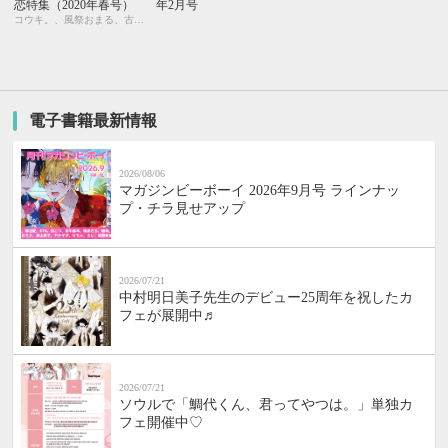
恋特集（2020年春号）
年2月号
コウキ。、風祭おまる、古藤嗣己、椿 ゆず、おおきいき、遠野春日、円陣闇丸、noel、周防佑未、水壬楓子、しおべり由生、みやしろちうこ、user、八十庭たづ、佐々木久美子
電子書籍最新情報
2026/08/06
マガジンビーボーイ 2026年9月号 ラインナッ
プ・チラ見せアップ
2026/07/21
中村明日美子先生のデビュー25周年を祝したカ
フェが展開中♬
2026/07/21
ソウルで「鯛代くん、君ってやつは。」単独カ
フェ開催中♡