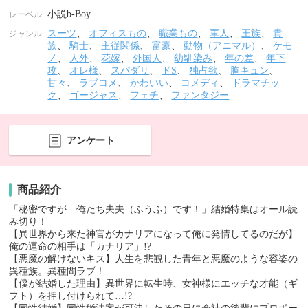
小説b-Boy
レーベル
スーツ
、
オフィスもの
、
職業もの
、
軍人
、
王族
、
貴
ジャンル
族
、
騎士
、
主従関係
、
富豪
、
動物（アニマル）
、
ケモ
ノ
、
人外
、
花嫁
、
外国人
、
幼馴染み
、
年の差
、
年下
攻
、
オレ様
、
スパダリ
、
ドS
、
独占欲
、
胸キュン
、
甘々
、
ラブコメ
、
かわいい
、
コメディ
、
ドラマチッ
ク
、
ゴージャス
、
フェチ
、
ファンタジー
アンケート
商品紹介
「秘密ですが…俺たち夫夫（ふうふ）です！」結婚特集はオール読
み切り！
【異世界から来た神官がカナリアになって俺に発情してるのだが】
俺の運命の相手は「カナリア」!?
【悪魔の解けないキス】人生を悲観した青年と悪魔のような容姿の
異種族。異種間ラブ！
【僕が結婚した理由】異世界に転生時、女神様にエッチな才能（ギ
フト）を押し付けられて…!?