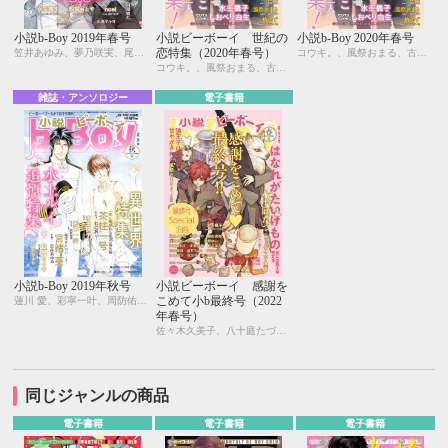
小説b-Boy 2019年春号
小説ビーボーイ 世紀の
小説b-Boy 2020年春号
恋特集（2020年春号）
笠井あゆみ、夢乃咲実、尾賀トモ、広瀬たみ、古藤嗣己、松梶もとや、駒城ミチヲ、水壬楓子、しおべり由生、遠野春日、円陣闇丸、noel、周防佑未、小高テルヨ、むにお
コウキ。、風祭おまる、古藤嗣己、椿 ゆず、おおきいき、遠野春日、円陣闇丸、noel、周防佑未、水壬楓子、しおべり由生、みやしろちうこ、user、八十庭たづ、佐々木久美子
コウキ。、風祭おまる、古藤嗣己、椿 ゆず、おおきいき、遠野春日、円陣闇丸、noel、周防佑未、水壬楓子、しおべり由生、みやしろちうこ、user、八十庭たづ、佐々木久美子
雑誌・アンソロジー
電子書籍
小説b-Boy 2019年秋号
小説ビーボーイ 感謝を
こめて小b最終号（2022
蓮川 愛、彩寧一叶、周防佑未、松梶もとや、二駒レイム、茶柱一号、むにお、宮緒 葵、笠井あゆみ、温井ちょも、藤村綾生、水壬楓子、しおべり由生
年春号）
佐々木久美子、八十庭たづ、水壬楓子、しおべり由生、北ミチノ、二駒レイム、秋山みち花、彩寧一叶、飯田実樹、榎田尤利、かわい恋、櫛野ゆい、幸崎ぱれす、木原音瀬、鈴木あみ、遠野春日、温井ちょも、松梶もとや、夜光 花、夢乃咲実、風祭おまる、月輝
同じジャンルの商品
電子書籍
電子書籍
電子書籍