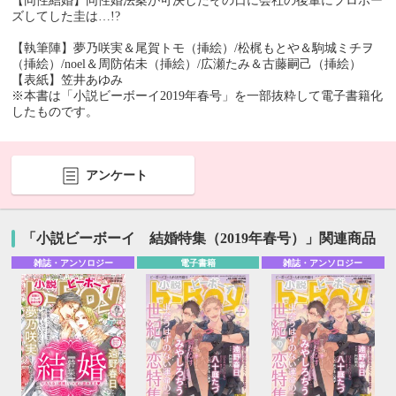
【同性結婚】同性婚法案が可決したその日に会社の後輩にプロポー
ズしてした圭は…!?
【執筆陣】夢乃咲実＆尾賀トモ（挿絵）/松梶もとや＆駒城ミチヲ
（挿絵）/noel＆周防佑未（挿絵）/広瀬たみ＆古藤嗣己（挿絵）
【表紙】笠井あゆみ
※本書は「小説ビーボーイ2019年春号」を一部抜粋して電子書籍化
したものです。
アンケート
「小説ビーボーイ 結婚特集（2019年春号）」関連商品
雑誌・アンソロジー
電子書籍
雑誌・アンソロジー