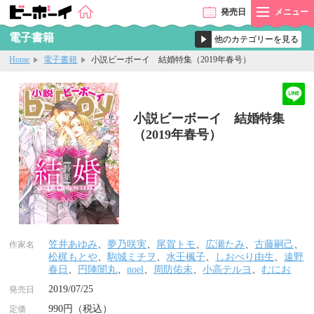
発売
日
メニュー
電子書籍
Home
電子書籍
小説ビーボーイ 結婚特集（2019年春号）
小説ビーボーイ 結婚特集
（2019年春号）
笠井あゆみ
、
夢乃咲実
、
尾賀トモ
、
広瀬たみ
、
古藤嗣己
、
作家名
松梶もとや
、
駒城ミチヲ
、
水壬楓子
、
しおべり由生
、
遠野
春日
、
円陣闇丸
、
noel
、
周防佑未
、
小高テルヨ
、
むにお
2019/07/25
発売日
990円（税込）
定価