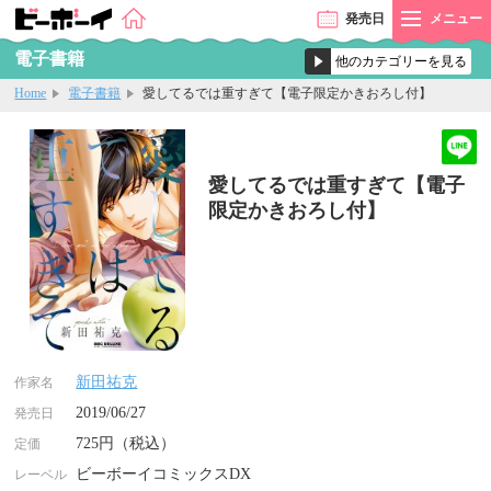
発売
日
メニュー
電子書籍
Home
電子書籍
愛してるでは重すぎて【電子限定かきおろし付】
愛してるでは重すぎて【電子
限定かきおろし付】
新田祐克
作家名
2019/06/27
発売日
725円（税込）
定価
ビーボーイコミックスDX
レーベル