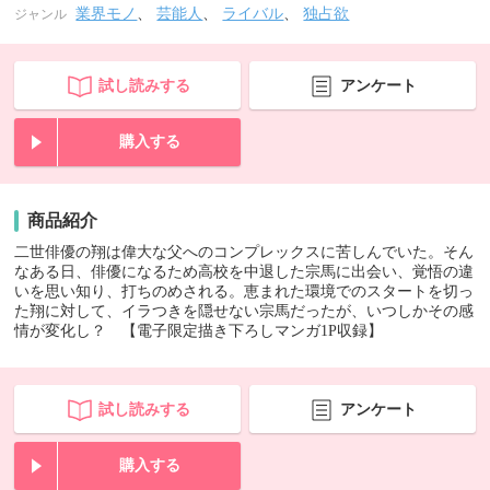
業界モノ
、
芸能人
、
ライバル
、
独占欲
ジャンル
試し読みする
アンケート
購入する
商品紹介
二世俳優の翔は偉大な父へのコンプレックスに苦しんでいた。そん
なある日、俳優になるため高校を中退した宗馬に出会い、覚悟の違
いを思い知り、打ちのめされる。恵まれた環境でのスタートを切っ
た翔に対して、イラつきを隠せない宗馬だったが、いつしかその感
情が変化し？ 【電子限定描き下ろしマンガ1P収録】
試し読みする
アンケート
購入する