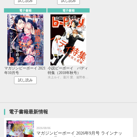
試し読み
試し読み
電子書籍
電子書籍
マガジンビーボーイ 2021
小説ビーボーイ バディ
年10月号
特集（2018年秋号）
水上ルイ、蓮川 愛、遠野春日、円陣闇丸、温井ちょも、藤村綾生、彩寧一叶、おおきいき、松梶もとや、ゆうき、つじ、いずみ椎乃、水壬楓子、しおべり由生、水瀬結月、鯨爺じん、秋久テオ
試し読み
電子書籍最新情報
2026/08/06
マガジンビーボーイ 2026年9月号 ラインナッ