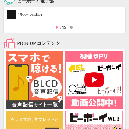
ビーボーイ電子部
@bboy_denshibu
SNS一覧
PICK UP コンテンツ