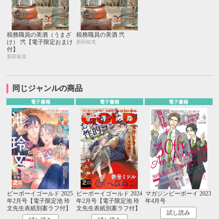
税務職員の美酒（うまざ
税務職員の美酒 弐
け） 弐【電子限定おまけ
新田祐克
付】
新田祐克
同じジャンルの商品
電子書籍
電子書籍
電子書籍
ビーボーイゴールド 2025
ビーボーイゴールド 2024
マガジンビーボーイ 2023
年2月号【電子限定池 玲
年2月号【電子限定池 玲
年4月号
文先生表紙別案ラフ付】
文先生表紙別案ラフ付】
試し読み