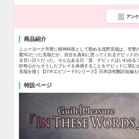
アン
商品紹介
ニューヨーク市警に精神科医として勤める浅野克哉は、市警
愛NGだった克哉だが、自分を真剣に思ってくれるデビッド
る甘い日々だった。そんなある日「昔、デビッドはいわゆるプ
好奇心からそうしたプレイを体感することをデビッドに望むが…!? 
克哉を描く【ITWエピソード0シリーズ】日本語初翻訳短編も
特設ページ