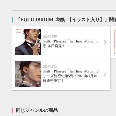
20
21
22
23
24
25
26
18
19
20
27
28
29
30
25
26
27
「EQUILIBRIUM -均衡-【イラスト入り】」
2026/03/10
Guilt｜Pleasure「In These Words」5
巻 本日発売！
2026/02/03
Guilt｜Pleasure「In These Words」シ
リーズ待望の第5弾！2026年3月10
日発売決定！
同じジャンルの商品