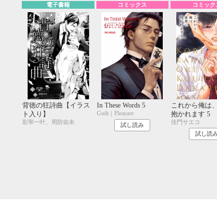
電子書籍
コミックス
コミック
背徳の狂詩曲【イラス
In These Words 5
これから俺は
Guilt｜Pleasure
ト入り】
抱かれます 5
彩寧一叶、周防佑未
佳門サエコ
試し読み
試し読