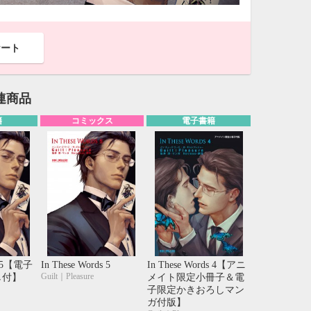
ケート
関連商品
籍
コミックス
電子書籍
10月
ds 5【電子
In These Words 5
In These Words 4【アニ
WED
THU
FRI
SAT
1
2
3
Guilt｜Pleasure
し付】
メイト限定小冊子＆電
子限定かきおろしマン
7
8
9
10
ガ付版】
14
15
16
17