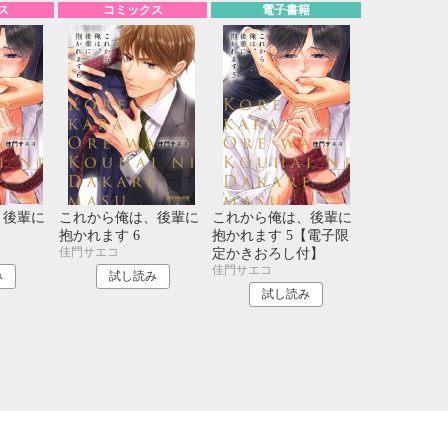
ス
コミックス
電子書籍
、後輩に
これから俺は、後輩に
これから俺は、後輩に
抱かれます 6
抱かれます 5【電子限
佳門サエコ
定かきおろし付】
佳門サエコ
み
試し読み
試し読み