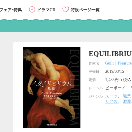
フェア･特典
ドラマCD
特設ページ一覧
EQUILIBR
Guilt｜Pleasure
作家名
2019/08/15
発売日
1,485円（税
定価
ビーボーイコ
レーベル
スーツ
、
職業
ジャンル
リアス
、
濃厚