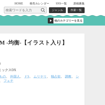
HOME
発売
カレンダー
SNS一覧
原稿募集
ジャンル
作家一覧
IUM -均衡-【イラスト入り】
込）
ミックスDX
もの
、
外国人
、
ドS
、
ムリヤリ
、
独占欲
、
調教
、
シ
、
フェチ