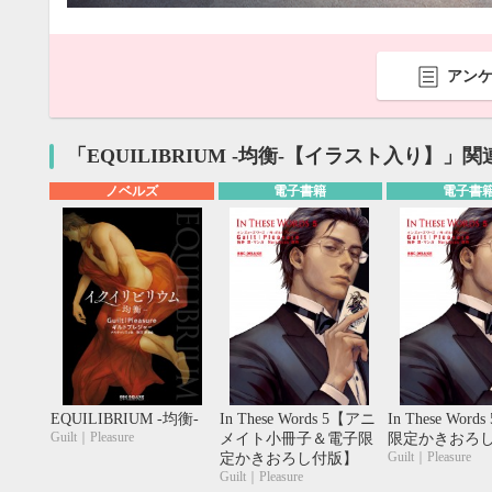
アン
「EQUILIBRIUM -均衡-【イラスト入り】」
ノベルズ
電子書籍
電子書
9月
EQUILIBRIUM -均衡-
In These Words 5【アニ
In These Wor
SUN
MON
TUE
WED
THU
FRI
SAT
SUN
MON
TUE
1
2
3
4
5
Guilt｜Pleasure
メイト小冊子＆電子限
限定かきおろ
Guilt｜Pleasure
定かきおろし付版】
6
7
8
9
10
11
12
4
5
6
Guilt｜Pleasure
13
14
15
16
17
18
19
11
12
13