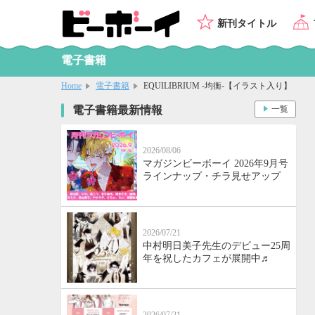
新刊タイトル
電子書籍
Home
電子書籍
EQUILIBRIUM -均衡-【イラスト入り】
電子書籍最新情報
一覧
2026/08/06
マガジンビーボーイ 2026年9月号
ラインナップ・チラ見せアップ
2026/07/21
中村明日美子先生のデビュー25周
年を祝したカフェが展開中♬