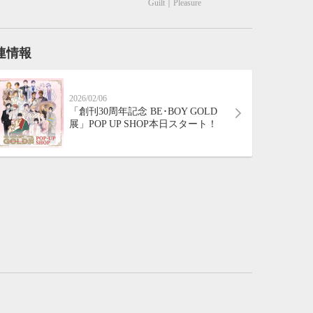
Guilt｜Pleasure
21
22
23
24
28
29
30
31
関連情報
2026/02/06
「創刊30周年記念 BE･BOY GOLD
展」POP UP SHOP本日スタート！