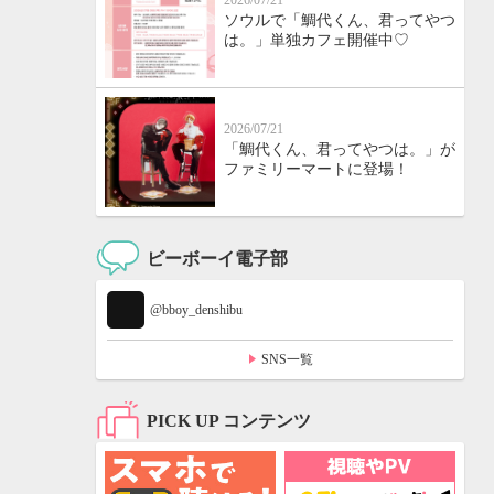
2026/07/21
ソウルで「鯛代くん、君ってやつ
は。」単独カフェ開催中♡
2026/07/21
「鯛代くん、君ってやつは。」が
ファミリーマートに登場！
ビーボーイ電子部
@bboy_denshibu
SNS一覧
PICK UP コンテンツ