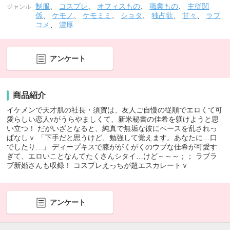
制服
、
コスプレ
、
オフィスもの
、
職業もの
、
主従関
ジャンル
係
、
ケモノ
、
ケモミミ
、
ショタ
、
独占欲
、
甘々
、
ラブ
コメ
、
濃厚
アンケート
商品紹介
イケメンで天才肌の社長・須賀は、友人ご自慢の従順でエロくて可
愛らしい恋人vがうらやましくて、新米秘書の佳希を躾けようと思
い立つ！ だがいざとなると、純真で無垢な彼にペースを乱されっ
ぱなしｖ 「下手だと思うけど、勉強して覚えます。あなたに…口
でしたり…」 ディープキスで膝ががくがくのウブな佳希が可愛す
ぎて、エロいことなんてたくさんシタイ…けど～～～；； ラブラ
ブ新婚さんも収録！ コスプレえっちが超エスカレートｖ
アンケート