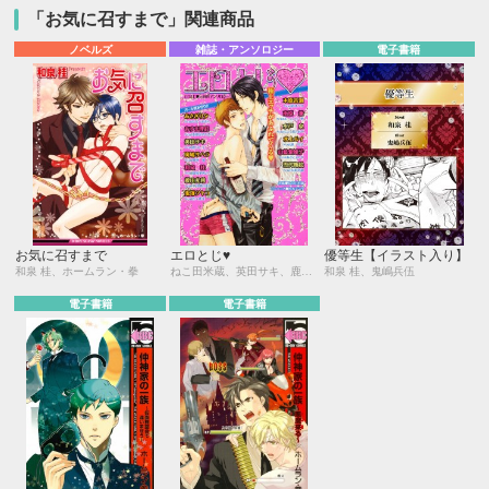
「お気に召すまで」関連商品
ノベルズ
雑誌・アンソロジー
電子書籍
お気に召すまで
エロとじ♥
優等生【イラスト入り】
和泉 桂、ホームラン・拳
ねこ田米蔵、英田サキ、鹿乃しうこ、あさぎり夕、かんべあきら、あすま理彩、亜樹良のりかず、斑鳩サハラ、明神 翼、和泉 桂、稲荷家房之介、榎田尤利、中村明日美子、鬼塚ツヤコ、佐々成美、木原音瀬、鈴木ツタ、南原 兼、ホームラン・拳、水戸 泉、しょうおとあや、水上ルイ、池 玲文、山藍紫姫子、あさとえいり、雪代鞠絵、大和名瀬
和泉 桂、鬼嶋兵伍
電子書籍
電子書籍