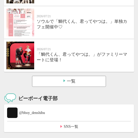
2026/07/21
ソウルで「鯛代くん、君ってやつは。」単独カ
フェ開催中♡
2026/07/21
「鯛代くん、君ってやつは。」がファミリーマ
ートに登場！
一覧
ビーボーイ電子部
@bboy_denshibu
SNS一覧