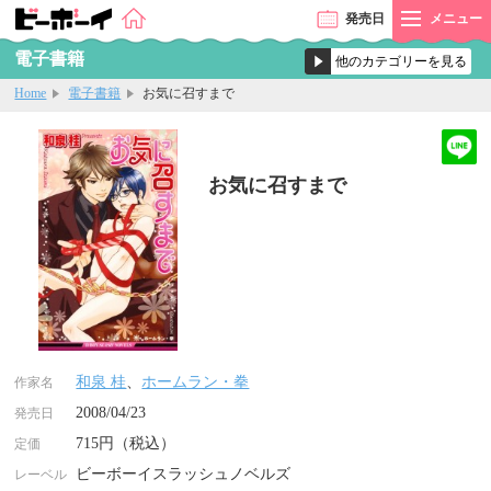
発売
日
メニュー
電子書籍
Home
電子書籍
お気に召すまで
お気に召すまで
和泉 桂
、
ホームラン・拳
作家名
2008/04/23
発売日
715円（税込）
定価
ビーボーイスラッシュノベルズ
レーベル