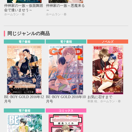
仲神家の一族～仮面舞踏
仲神家の一族～悪魔来る
会で逢いませう～
～
ホームラン・拳
ホームラン・拳
同じジャンルの商品
電子書籍
電子書籍
ノベルズ
BE･BOY GOLD 2016年12
BE･BOY GOLD 2016年10
お気に召すまで
月号
月号
和泉 桂、ホームラン・拳
電子書籍
コミックス