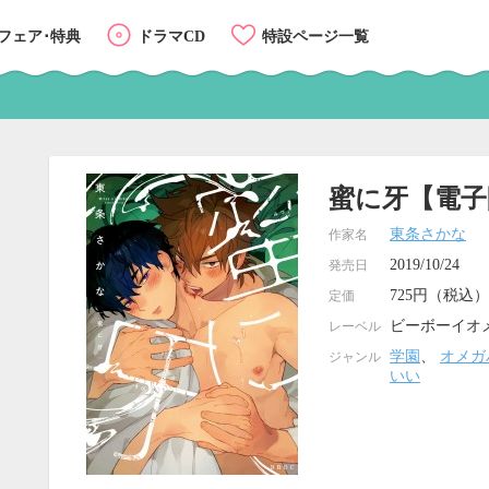
フェア･特典
ドラマCD
特設ページ一覧
蜜に牙【電子
東条さかな
作家名
2019/10/24
発売日
725円（税込）
定価
ビーボーイオ
レーベル
学園
、
オメガ
ジャンル
いい