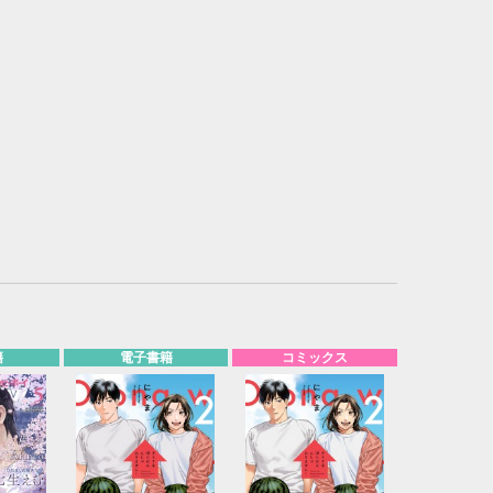
籍
電子書籍
コミックス
10月
WED
THU
FRI
SAT
1
2
3
7
8
9
10
14
15
16
17