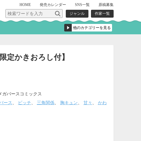
HOME
発売
カレンダー
SNS一覧
原稿募集
ジャンル
作家一覧
限定かきおろし付】
メガバースコミックス
バース
、
ビッチ
、
三角関係
、
胸キュン
、
甘々
、
かわ