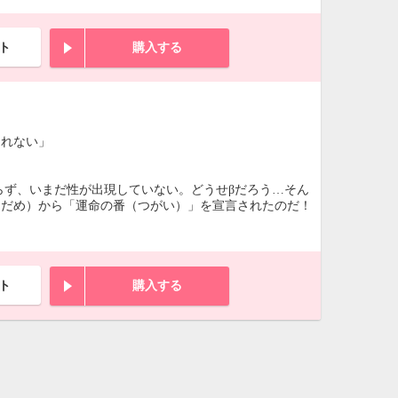
ト
購入する
られない」
らず、いまだ性が出現していない。どうせβだろう…そん
なだめ）から「運命の番（つがい）」を宣言されたのだ！
ト
購入する