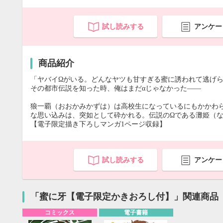
試し読みする
アンケー
商品紹介
「ヤバイΩがいる。どんなヤツも甘すぎる蜜に誘われて逃げ
その都市伝説を知った時、俺はまだαじゃなかった――
狼一覇（おおかみかずは）は高校生になっているにもかかわ
な思い込みは、突如として砕かれる。伝説のΩである灘姫（
【電子限定描き下ろしマンガ1ページ収録】
試し読みする
アンケー
「蜜に牙【電子限定かきおろし付】」関連商品
コミックス
電子書籍