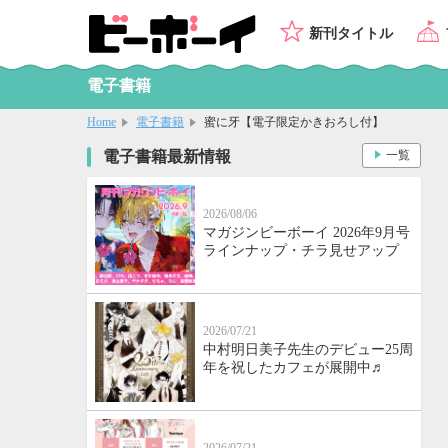
新刊タイトル
電子書籍
Home
電子書籍
蜜に牙【電子限定かきおろし付】
電子書籍最新情報
一覧
2026/08/06
マガジンビーボーイ 2026年9月号
ラインナップ・チラ見せアップ
2026/07/21
中村明日美子先生のデビュー25周
年を祝したカフェが展開中♬