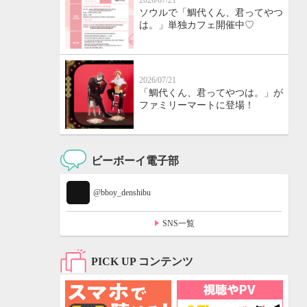
2026/07/21
ソウルで「鯛代くん、君ってやつ
は。」単独カフェ開催中♡
2026/07/21
「鯛代くん、君ってやつは。」が
ファミリーマートに登場！
ビーボーイ電子部
@bboy_denshibu
SNS一覧
PICK UP コンテンツ