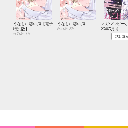
20
21
22
23
24
25
26
18
19
20
27
28
29
30
25
26
27
うなじに恋の痕【電子
うなじに恋の痕
マガジンビーボ
永乃あづみ
特別版】
26年5月号
永乃あづみ
試し読