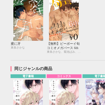
蜜に牙
【無料】ビーボーイ旬
東条さかな
コミオメガバース 6th
東条さかな、菊池ばみ、山森ぽてと
同じジャンルの商品
電子書籍
コミックス
電子書
9月
SUN
MON
TUE
WED
THU
FRI
SAT
SUN
MON
TUE
1
2
3
4
5
6
7
8
9
10
11
12
4
5
6
13
14
15
16
17
18
19
11
12
13