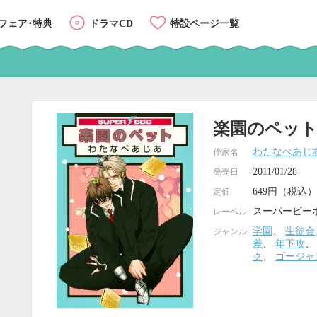
フェア･特典
ドラマCD
特設ページ一覧
楽園のペッ
わたなべあじ
作家名
2011/01/28
発売日
649円（税込）
定価
スーパービー
レーベル
学園
、
生徒会
ジャンル
差
、
年下攻
ク
、
ゴージャ