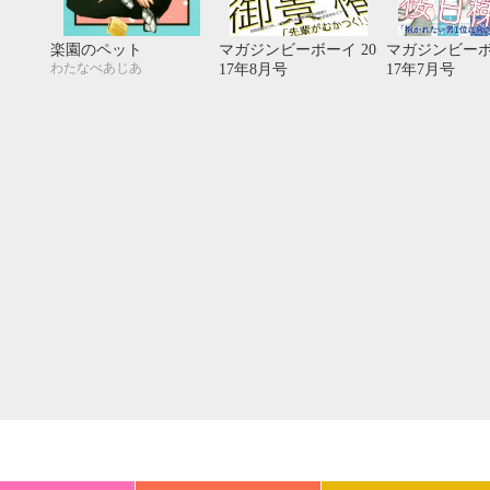
20
21
22
23
24
25
26
18
19
20
27
28
29
30
25
26
27
楽園のペット
マガジンビーボーイ 20
マガジンビーボ
わたなべあじあ
17年8月号
17年7月号