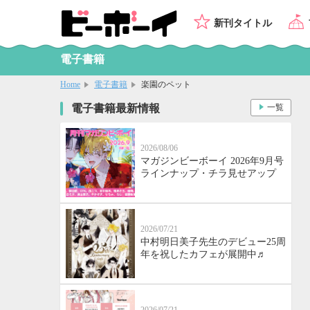
新刊タイトル
電子書籍
Home
電子書籍
楽園のペット
電子書籍最新情報
一覧
2026/08/06
マガジンビーボーイ 2026年9月号
ラインナップ・チラ見せアップ
2026/07/21
中村明日美子先生のデビュー25周
年を祝したカフェが展開中♬