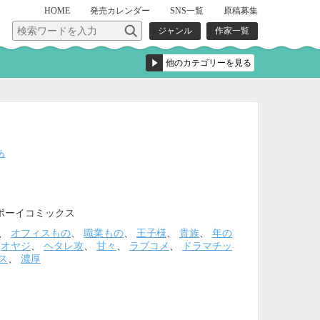
HOME
発売
カレンダー
SNS一覧
原稿募集
ジャンル
作家一覧
ト
あ
ボーイコミックス
、
オフィスもの
、
職業もの
、
王子様
、
貴族
、
年の
、
オヤジ
、
ヘタレ攻
、
甘々
、
ラブコメ
、
ドラマチッ
ス
、
濃厚