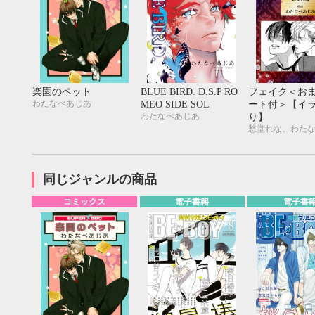
楽園のペット
BLUE BIRD. D.S.P RO
フェイク＜お
わたなべあじあ
MEO SIDE SOL
ート付＞【イ
わたなべあじあ
り】
愁堂れな、わた
同じジャンルの商品
コミックス
電子書籍
電子書
9月
SUN
MON
TUE
WED
THU
FRI
SAT
SUN
MON
TUE
1
2
3
4
5
6
7
8
9
10
11
12
4
5
6
13
14
15
16
17
18
19
11
12
13