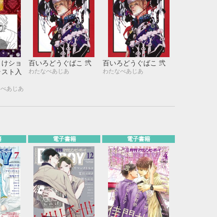
まけショ
百いろどうぐばこ 弐
百いろどうぐばこ 弐
わたなべあじあ
わたなべあじあ
ラスト入
なべあじあ
籍
電子書籍
電子書籍
10月
WED
THU
FRI
SAT
1
2
3
7
8
9
10
14
15
16
17