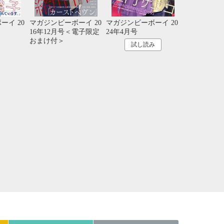
21
22
23
24
28
29
30
31
ーイ 20
マガジンビーボーイ 20
マガジンビーボーイ 20
16年12月号＜電子限定
24年4月号
おまけ付＞
試し読み