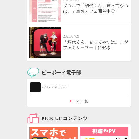
2026/07/21
ソウルで「鯛代くん、君ってやつ
は。」単独カフェ開催中♡
2026/07/21
「鯛代くん、君ってやつは。」が
ファミリーマートに登場！
ビーボーイ電子部
@bboy_denshibu
SNS一覧
PICK UP コンテンツ