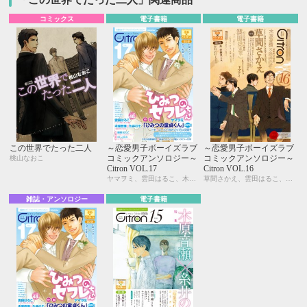
コミックス
電子書籍
電子書籍
この世界でたった二人
～恋愛男子ボーイズラブ
～恋愛男子ボーイズラブ
コミックアンソロジー～
コミックアンソロジー～
桃山なおこ
Citron VOL.17
Citron VOL.16
ヤマヲミ、雲田はるこ、木原音瀬、糸井のぞ、KUJIRA、峰島なわこ、カシオ、市川けい、吹屋フロ、桃山なおこ、今井ゆうみ、三角社ぴえ、よしづかまやこ、やまねむさし
草間さかえ、雲田はるこ、KUJIRA、木原音瀬、糸井のぞ、ヤマヲミ、カシオ、峰島なわこ、宇野ジニア、はにわ、芥 ミチ、夏糖、桃山なおこ、三角社ぴえ、やまねむさし、秀香穂里、市川けい、佐東ミヤ
雑誌・アンソロジー
電子書籍