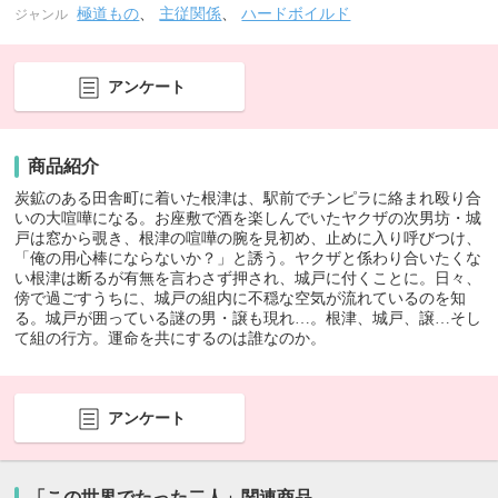
極道もの
、
主従関係
、
ハードボイルド
ジャンル
アンケート
商品紹介
炭鉱のある田舎町に着いた根津は、駅前でチンピラに絡まれ殴り合
いの大喧嘩になる。お座敷で酒を楽しんでいたヤクザの次男坊・城
戸は窓から覗き、根津の喧嘩の腕を見初め、止めに入り呼びつけ、
「俺の用心棒にならないか？」と誘う。ヤクザと係わり合いたくな
い根津は断るが有無を言わさず押され、城戸に付くことに。日々、
傍で過ごすうちに、城戸の組内に不穏な空気が流れているのを知
る。城戸が囲っている謎の男・譲も現れ…。根津、城戸、譲…そし
て組の行方。運命を共にするのは誰なのか。
アンケート
「この世界でたった二人」関連商品