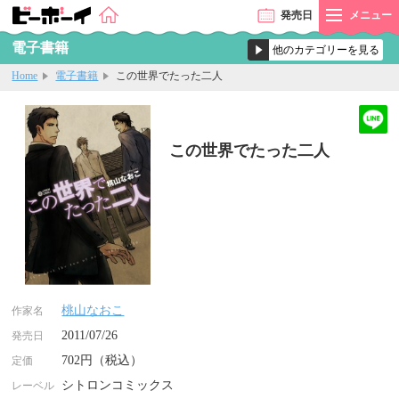
発売
日
メニュー
電子書籍
Home
電子書籍
この世界でたった二人
この世界でたった二人
桃山なおこ
作家名
2011/07/26
発売日
702円（税込）
定価
シトロンコミックス
レーベル