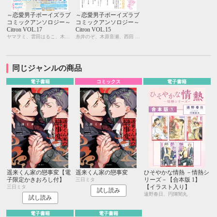
～恋愛男子ボーイズラブ
～恋愛男子ボーイズラブ
コミックアンソロジー～
コミックアンソロジー～
Citron VOL.17
Citron VOL.15
ヤマヲミ、雲田はるこ、木原音瀬、糸井のぞ、KUJIRA、峰島なわこ、カシオ、市川けい、吹屋フロ、桃山なおこ、今井ゆうみ、三角社ぴえ、よしづかまやこ、やまねむさし
糸井のぞ、木原音瀬、西田 東、KUJIRA、ヤマヲミ、市川けい、宇野ジニア、今井ゆうみ、名取いさと、峰島なわこ、桃山なおこ、三角社ぴえ、芥 ミチ、夏糖、吹屋フロ、みゆき朗、栗城 偲、北別府ニカ
同じジャンルの商品
電子書籍
コミックス
電子書籍
遥来くん家の戀事変【電
遥来くん家の戀事変
ひそやかな情熱 －情熱シ
子限定かきおろし付】
リーズ－【合本版 1】
三日ミタ
【イラスト入り】
三日ミタ
試し読み
遠野春日、円陣闇丸
試し読み
電子書籍
電子書籍