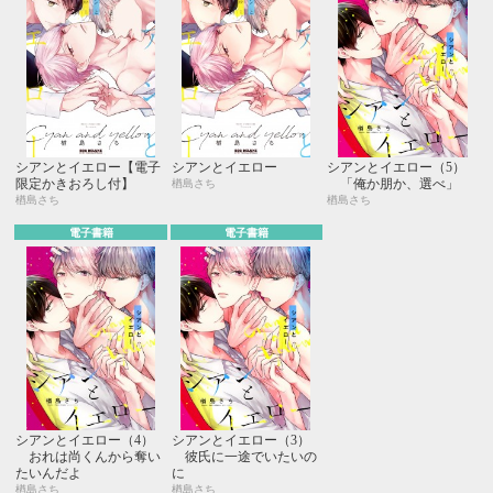
シアンとイエロー【電子
シアンとイエロー
シアンとイエロー（5）
限定かきおろし付】
「俺か朋か、選べ」
楢島さち
楢島さち
楢島さち
電子書籍
電子書籍
シアンとイエロー（4）
シアンとイエロー（3）
おれは尚くんから奪い
彼氏に一途でいたいの
たいんだよ
に
楢島さち
楢島さち