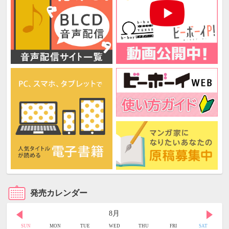
発売カレンダー
8月
SUN
MON
TUE
WED
THU
FRI
SAT