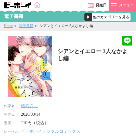
発売
日
メニュー
電子書籍
Home
電子書籍
シアンとイエロー 3人なかよし編
シアンとイエロー 3人なかよ
し編
楢島さち
作家名
2020/03/14
発売日
110円（税込）
定価
ビーボーイデジタルコミックス
レーベル