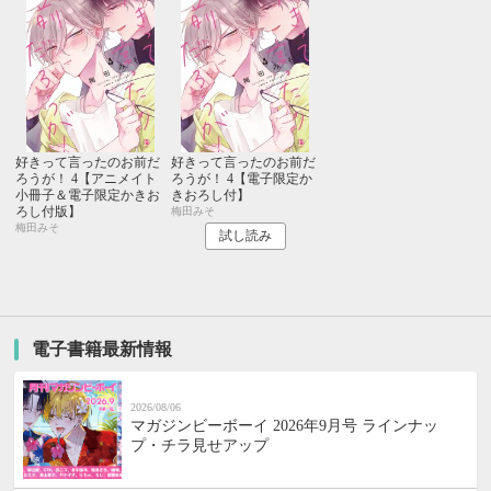
好きって言ったのお前だ
好きって言ったのお前だ
ろうが！ 4【アニメイト
ろうが！ 4【電子限定か
小冊子＆電子限定かきお
きおろし付】
ろし付版】
梅田みそ
梅田みそ
試し読み
電子書籍最新情報
2026/08/06
マガジンビーボーイ 2026年9月号 ラインナッ
プ・チラ見せアップ