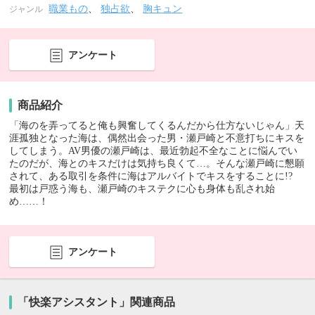
職業もの
、
独占欲
、
胸キュン
ジャンル
アンケート
商品紹介
「海のを弄ってると俺も興奮してくるんだから仕方ないじゃん」天
涯孤独となった海は、偶然出会った男・瀬戸崎と不意打ちにキスを
してしまう。AV男優の瀬戸崎は、最近勃起不全なことに悩んでい
たのだが、海とのキスだけは気持ち良くて…。そんな瀬戸崎に懇願
されて、ある取引を条件に海はアルバイトでキスをすることに!?
最初は戸惑う海も、瀬戸崎のキステクに心も身体も乱され始
め……！
アンケート
「快楽アシスタント」関連商品