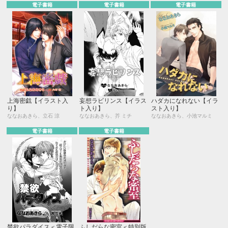
電子書籍
電子書籍
電子書籍
上海密戯【イラスト入
妄想ラビリンス【イラス
ハダカになれない【イラ
り】
ト入り】
スト入り】
ななおあきら、立石 涼
ななおあきら、芥 ミチ
ななおあきら、小池マルミ
電子書籍
電子書籍
禁欲パラダイス＜電子限
ふしだらな密室＜特別版