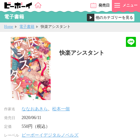
発売
日
メニュー
電子書籍
Home
電子書籍
快楽アシスタント
快楽アシスタント
ななおあきら
、
松本一個
作家名
2020/06/11
発売日
550円（税込）
定価
ビーボーイデジタルノベルズ
レーベル