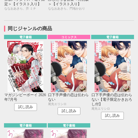
定＞【イラスト入り】
＞【イラスト入り】
ななおあきら、芥 ミチ
ななおあきら、門地かおり
同じジャンルの商品
電子書籍
コミックス
電子書籍
マガジンビーボーイ 2026
口下手声優の恋は伝わら
口下手声優の恋は伝わら
年7月号
ない
ない【電子限定かきおろ
し付】
尾先エリシロ
試し読み
尾先エリシロ
試し読み
試し読み
電子書籍
電子書籍