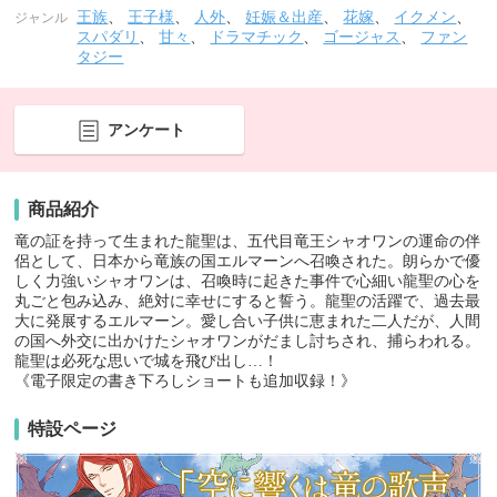
王族
、
王子様
、
人外
、
妊娠＆出産
、
花嫁
、
イクメン
、
ジャンル
スパダリ
、
甘々
、
ドラマチック
、
ゴージャス
、
ファン
タジー
アンケート
商品紹介
竜の証を持って生まれた龍聖は、五代目竜王シャオワンの運命の伴
侶として、日本から竜族の国エルマーンへ召喚された。朗らかで優
しく力強いシャオワンは、召喚時に起きた事件で心細い龍聖の心を
丸ごと包み込み、絶対に幸せにすると誓う。龍聖の活躍で、過去最
大に発展するエルマーン。愛し合い子供に恵まれた二人だが、人間
の国へ外交に出かけたシャオワンがだまし討ちされ、捕らわれる。
龍聖は必死な思いで城を飛び出し…！
《電子限定の書き下ろしショートも追加収録！》
特設ページ