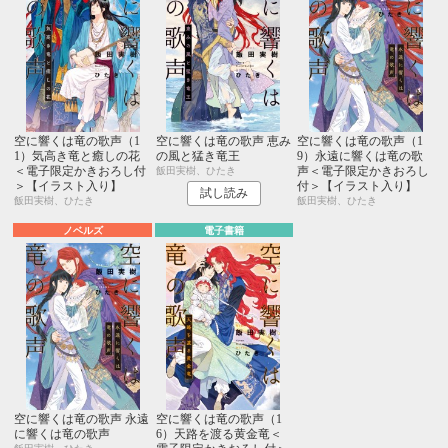
空に響くは竜の歌声（1
空に響くは竜の歌声 恵み
空に響くは竜の歌声（1
1）気高き竜と癒しの花
の風と猛き竜王
9）永遠に響くは竜の歌
＜電子限定かきおろし付
声＜電子限定かきおろし
飯田実樹、ひたき
＞【イラスト入り】
付＞【イラスト入り】
試し読み
飯田実樹、ひたき
飯田実樹、ひたき
ノベルズ
電子書籍
空に響くは竜の歌声 永遠
空に響くは竜の歌声（1
に響くは竜の歌声
6）天路を渡る黄金竜＜