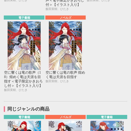
声＜電子限定かきおろし
飯田実樹、ひたき
飯田実樹、ひたき
付＞【イラスト入り】
飯田実樹、ひたき
電子書籍
ノベルズ
空に響くは竜の歌声（1
空に響くは竜の歌声 煌め
8）煌めく竜は天涯を目
く竜は天涯を目指す
指す＜電子限定かきおろ
飯田実樹、ひたき
し付＞【イラスト入り】
飯田実樹、ひたき
同じジャンルの商品
電子書籍
ノベルズ
電子書籍