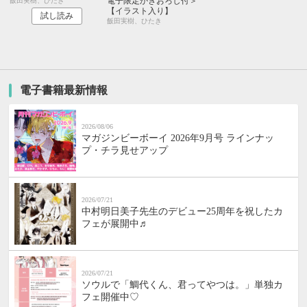
電子限定かきおろし付＞
飯田実樹、ひたき
【イラスト入り】
試し読み
飯田実樹、ひたき
電子書籍最新情報
2026/08/06
マガジンビーボーイ 2026年9月号 ラインナッ
プ・チラ見せアップ
2026/07/21
中村明日美子先生のデビュー25周年を祝したカ
フェが展開中♬
2026/07/21
ソウルで「鯛代くん、君ってやつは。」単独カ
フェ開催中♡