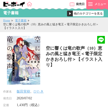
発売
日
メニュー
電子書籍
Home
電子書籍
空に響くは竜の歌声（10）恵みの風と猛き竜王＜電子限定かきおろし付＞
【イラスト入り】
空に響くは竜の歌声（10）恵
みの風と猛き竜王＜電子限定
かきおろし付＞【イラスト入
り】
飯田実樹
、
ひたき
作家名
2020/07/02
発売日
1,430円（税込）
定価