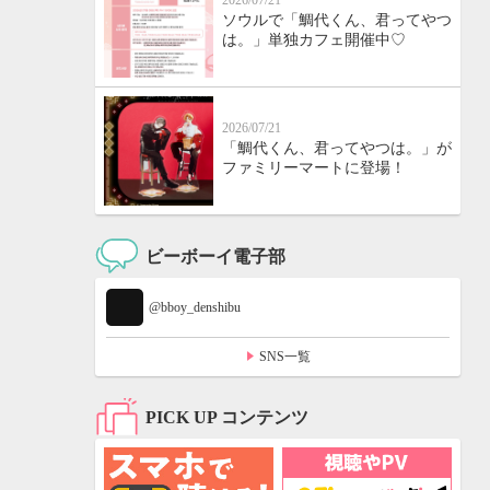
2026/07/21
ソウルで「鯛代くん、君ってやつ
は。」単独カフェ開催中♡
2026/07/21
「鯛代くん、君ってやつは。」が
ファミリーマートに登場！
ビーボーイ電子部
@bboy_denshibu
SNS一覧
PICK UP コンテンツ