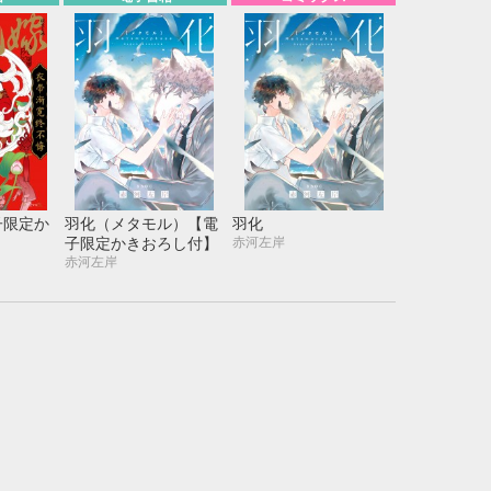
子限定か
羽化（メタモル）【電
羽化
赤河左岸
子限定かきおろし付】
赤河左岸
10月
WED
THU
FRI
SAT
1
2
3
7
8
9
10
14
15
16
17