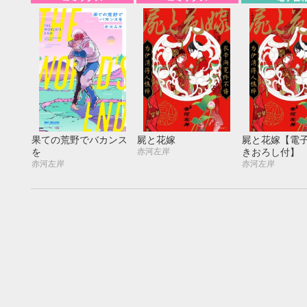
果ての荒野でバカンス
屍と花嫁
屍と花嫁【電
赤河左岸
を
きおろし付】
赤河左岸
赤河左岸
9月
SUN
MON
TUE
WED
THU
FRI
SAT
SUN
MON
TUE
1
2
3
4
5
6
7
8
9
10
11
12
4
5
6
13
14
15
16
17
18
19
11
12
13