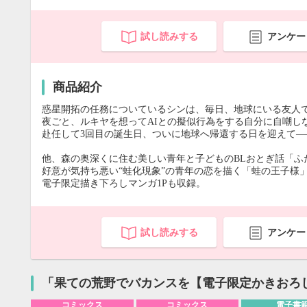
試し読みする
アンケー
商品紹介
惑星開拓の任務についているシンは、毎日、地球にいる友人
夜ごと、ルキヤを想ってAIとの擬似行為をする自分に自嘲し
赴任して3回目の誕生日、ついに地球へ帰還する日を迎えて―
他、森の奥深くに住む美しい青年と子どものBLおとぎ話「ふ
好意が気持ち悪い“蛙化現象”の青年の恋を描く「蛙の王子様
電子限定描き下ろしマンガ1Pも収録。
試し読みする
アンケー
「果ての荒野でバカンスを【電子限定かきおろ
コミックス
コミックス
電子書