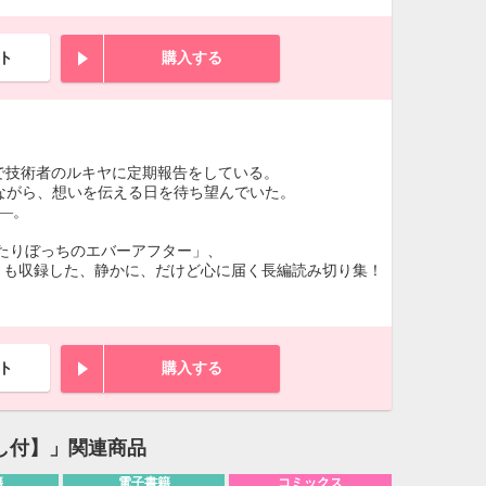
ト
購入する
で技術者のルキヤに定期報告をしている。
ながら、想いを伝える日を待ち望んでいた。
―。
たりぼっちのエバーアフター」、
」も収録した、静かに、だけど心に届く長編読み切り集！
ト
購入する
し付】」関連商品
籍
電子書籍
コミックス