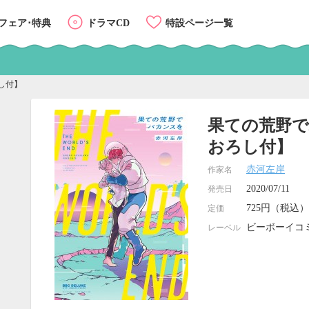
フェア･特典
ドラマCD
特設ページ一覧
し付】
果ての荒野
おろし付】
赤河左岸
作家名
2020/07/11
発売日
725円（税込）
定価
ビーボーイコ
レーベル