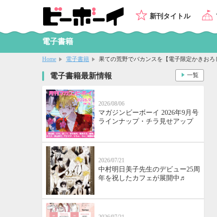
新刊タイトル
電子書籍
Home
電子書籍
果ての荒野でバカンスを【電子限定かきおろ
電子書籍最新情報
一覧
2026/08/06
マガジンビーボーイ 2026年9月号
ラインナップ・チラ見せアップ
2026/07/21
中村明日美子先生のデビュー25周
年を祝したカフェが展開中♬