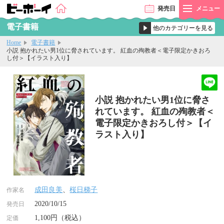
発売
日
メニュー
電子書籍
Home
電子書籍
小説 抱かれたい男1位に脅されています。 紅血の殉教者＜電子限定かきおろ
し付＞【イラスト入り】
小説 抱かれたい男1位に脅さ
れています。 紅血の殉教者＜
電子限定かきおろし付＞【イ
ラスト入り】
成田良美
、
桜日梯子
作家名
2020/10/15
発売日
1,100円（税込）
定価