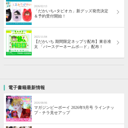
2026/02/13
「だかいち×タピオカ」新グッズ発売決定
＆予約受付開始！
2025/11/04
【だかいち 期間限定ネップリ配布】東谷准
太 「バースデーネームボ―ド」配布！
電子書籍最新情報
2026/08/06
マガジンビーボーイ 2026年9月号 ラインナッ
プ・チラ見せアップ