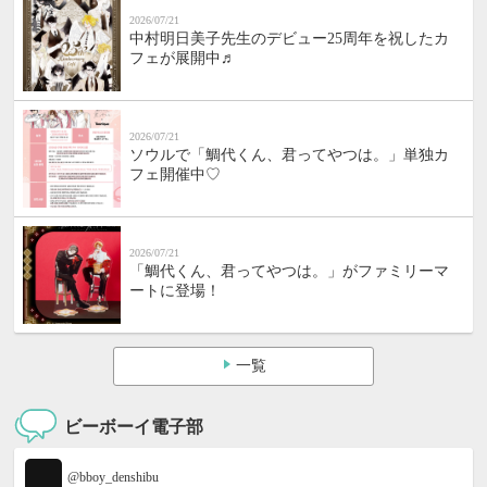
2026/07/21
中村明日美子先生のデビュー25周年を祝したカ
フェが展開中♬
2026/07/21
ソウルで「鯛代くん、君ってやつは。」単独カ
フェ開催中♡
2026/07/21
「鯛代くん、君ってやつは。」がファミリーマ
ートに登場！
一覧
ビーボーイ電子部
@bboy_denshibu