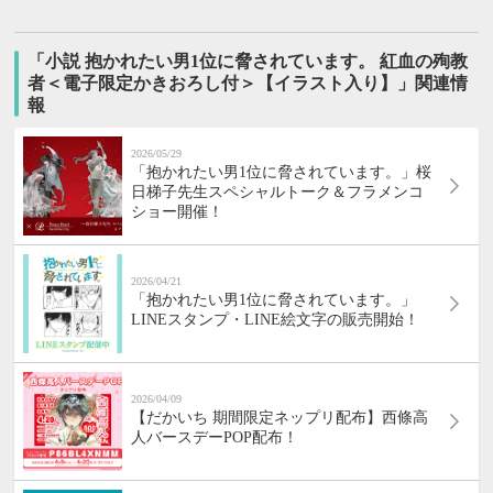
「小説 抱かれたい男1位に脅されています。 紅血の殉教
者＜電子限定かきおろし付＞【イラスト入り】」関連情
報
2026/05/29
「抱かれたい男1位に脅されています。」桜
日梯子先生スペシャルトーク＆フラメンコ
ショー開催！
2026/04/21
「抱かれたい男1位に脅されています。」
LINEスタンプ・LINE絵文字の販売開始！
2026/04/09
【だかいち 期間限定ネップリ配布】西條高
人バースデーPOP配布！