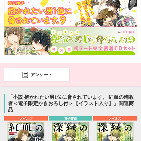
アンケート
「小説 抱かれたい男1位に脅されています。 紅血の殉教
者＜電子限定かきおろし付＞【イラスト入り】」関連商
品
ノベルズ
電子書籍
ノベルズ