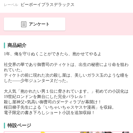
ビーボーイプラスデラックス
レーベル
アンケート
商品紹介
1年、俺を守りぬくことができたら、抱かせてやるよ
社交界の華であり御曹司のティケトは、出生の秘密により命を狙わ
れていた。
ティケトの前に現れた次の殺し屋は、美しいガラス玉のような瞳を
した――少年ジュンターヌだった。
大人気「抱かれたい男１位に脅されています。」初めての小説化は
19世紀ロンドンを舞台にした完全パラレル！
殺し屋神父×気高い御曹司のダーティラブが幕開け！
桜日梯子先生による「いちゃいちゃスヤスヤ漫画」を収録。
電子限定の書き下ろしショート小説を追加収録！
特設ページ