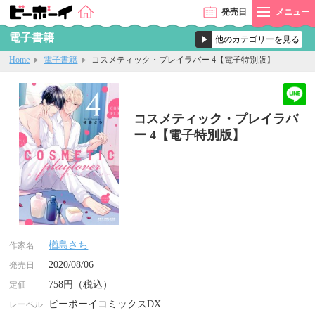
発売
日
メニュー
電子書籍
Home
電子書籍
コスメティック・プレイラバー 4【電子特別版】
コスメティック・プレイラバ
ー 4【電子特別版】
楢島さち
作家名
2020/08/06
発売日
758円（税込）
定価
ビーボーイコミックスDX
レーベル