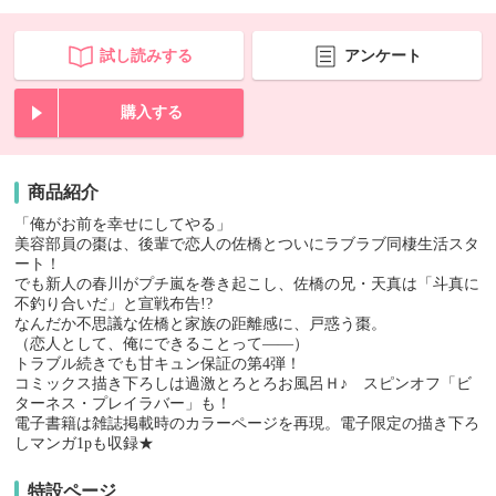
試し読みする
アンケート
購入する
商品紹介
「俺がお前を幸せにしてやる」
美容部員の棗は、後輩で恋人の佐橋とついにラブラブ同棲生活スタ
ート！
でも新人の春川がプチ嵐を巻き起こし、佐橋の兄・天真は「斗真に
不釣り合いだ」と宣戦布告!?
なんだか不思議な佐橋と家族の距離感に、戸惑う棗。
（恋人として、俺にできることって――）
トラブル続きでも甘キュン保証の第4弾！
コミックス描き下ろしは過激とろとろお風呂Ｈ♪ スピンオフ「ビ
ターネス・プレイラバー」も！
電子書籍は雑誌掲載時のカラーページを再現。電子限定の描き下ろ
しマンガ1pも収録★
特設ページ