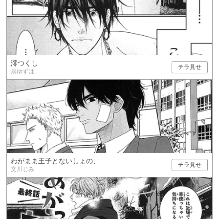
澪つくし
チラ見せ
扇ゆずは
わがまま王子とないしょの、
チラ見せ
文川じみ