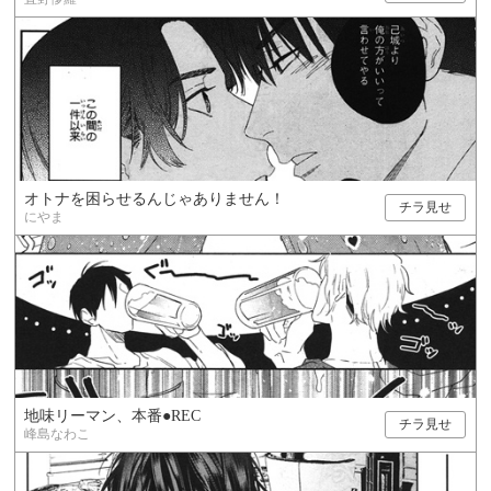
オトナを困らせるんじゃありません！
チラ見せ
にやま
地味リーマン、本番●REC
チラ見せ
峰島なわこ