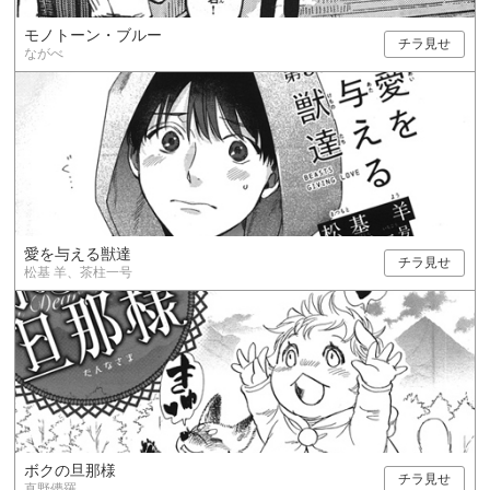
モノトーン・ブルー
チラ見せ
ながべ
愛を与える獣達
チラ見せ
松基 羊、茶柱一号
ボクの旦那様
チラ見せ
直野儚羅