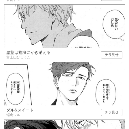
悪態は抱擁にかき消える
チラ見せ
富士山ひょうた
ダル&スイート
チラ見せ
端倉ジル