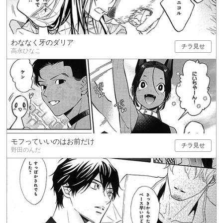
わななく牙のダリア
チラ見せ
高永ひなこ
モフっていいのはお前だけ
チラ見せ
野田のんだ