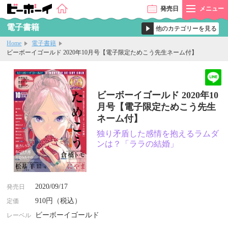
発売
日
メニュー
電子書籍
Home
電子書籍
ビーボーイゴールド 2020年10月号【電子限定ためこう先生ネーム付】
ビーボーイゴールド 2020年10
月号【電子限定ためこう先生
ネーム付】
独り矛盾した感情を抱えるラムダ
ンは？「ララの結婚」
2020/09/17
発売日
910円（税込）
定価
ビーボーイゴールド
レーベル