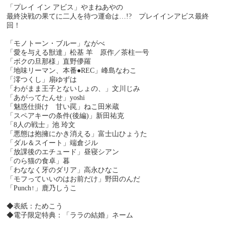
「プレイ イン アビス」やまねあやの
最終決戦の果てに二人を待つ運命は…!? プレイインアビス最終
回！
「モノトーン・ブルー」ながべ
「愛を与える獣達」松基 羊 原作／茶柱一号
「ボクの旦那様」直野儚羅
「地味リーマン、本番●REC」峰島なわこ
「澪つくし」扇ゆずは
「わがまま王子とないしょの、」文川じみ
「あがってたんせ」yoshi
「魅惑仕掛け 甘い罠」ねこ田米蔵
「スペアキーの条件(後編)」新田祐克
「8人の戦士」池 玲文
「悪態は抱擁にかき消える」富士山ひょうた
「ダル＆スイート」端倉ジル
「放課後のエチュード」昼寝シアン
「のら猫の食卓」暮
「わななく牙のダリア」高永ひなこ
「モフっていいのはお前だけ」野田のんだ
「Punch↑」鹿乃しうこ
◆表紙：ためこう
◆電子限定特典：「ララの結婚」ネーム