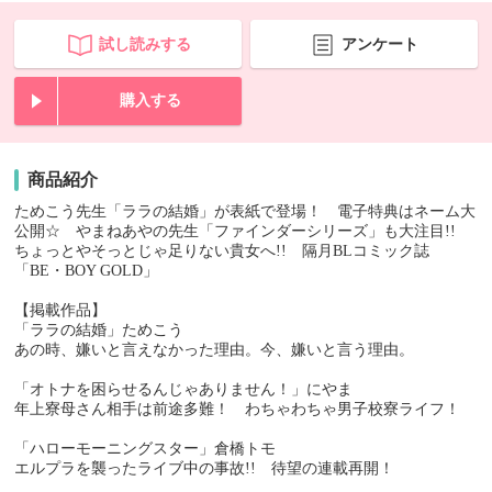
試し読みする
アンケート
購入する
商品紹介
ためこう先生「ララの結婚」が表紙で登場！ 電子特典はネーム大
公開☆ やまねあやの先生「ファインダーシリーズ」も大注目!!
ちょっとやそっとじゃ足りない貴女へ!! 隔月BLコミック誌
「BE・BOY GOLD」
【掲載作品】
「ララの結婚」ためこう
あの時、嫌いと言えなかった理由。今、嫌いと言う理由。
「オトナを困らせるんじゃありません！」にやま
年上寮母さん相手は前途多難！ わちゃわちゃ男子校寮ライフ！
「ハローモーニングスター」倉橋トモ
エルプラを襲ったライブ中の事故!! 待望の連載再開！