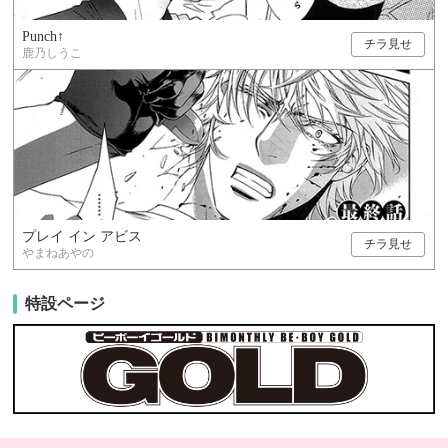
Punch↑
チラ見せ
鹿乃しうこ
プレイ イン アビス
チラ見せ
やまねあやの
特設ページ