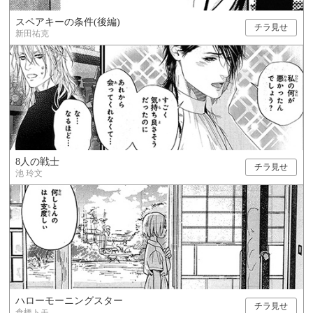
スペアキーの条件(後編)
チラ見せ
新田祐克
8人の戦士
チラ見せ
池 玲文
ハローモーニングスター
チラ見せ
倉橋トモ