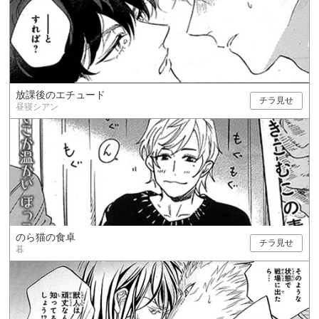
放課後のエチュード
チラ見せ
昼寝シアン
のら猫の食卓
チラ見せ
暮