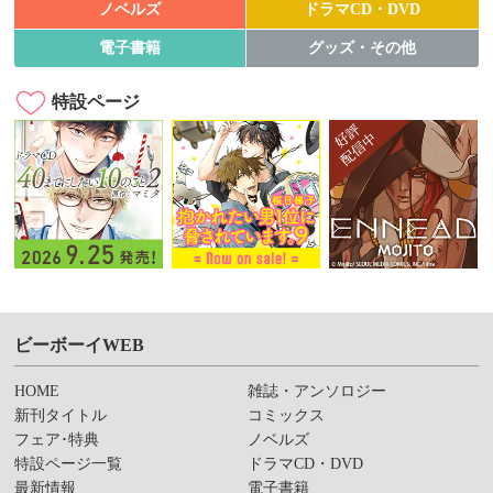
ノベルズ
ドラマCD・DVD
電子書籍
グッズ・その他
特設ページ
ビーボーイWEB
HOME
雑誌・アンソロジー
新刊タイトル
コミックス
フェア･特典
ノベルズ
特設ページ一覧
ドラマCD・DVD
最新情報
電子書籍