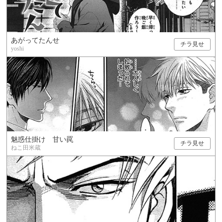
あがってたんせ
チラ見せ
yoshi
魅惑仕掛け 甘い罠
チラ見せ
ねこ田米蔵