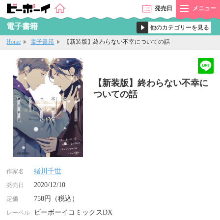
発売
日
メニュー
電子書籍
Home
電子書籍
【新装版】終わらない不幸についての話
【新装版】終わらない不幸に
ついての話
緒川千世
作家名
2020/12/10
発売日
758円（税込）
定価
ビーボーイコミックスDX
レーベル