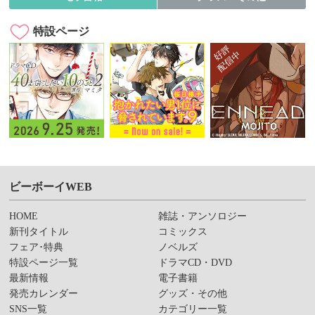
特設ページ
ビーボーイWEB
HOME
雑誌・アンソロジー
新刊タイトル
コミックス
フェア･特典
ノベルズ
特設ページ一覧
ドラマCD・DVD
最新情報
電子書籍
発売カレンダー
グッズ・その他
SNS一覧
カテゴリー一覧