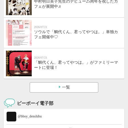
中村明日美子先生のデビュー25周年を祝したカ
フェが展開中♬
2026/07/21
ソウルで「鯛代くん、君ってやつは。」単独カ
フェ開催中♡
2026/07/21
「鯛代くん、君ってやつは。」がファミリーマ
ートに登場！
一覧
ビーボーイ電子部
@bboy_denshibu