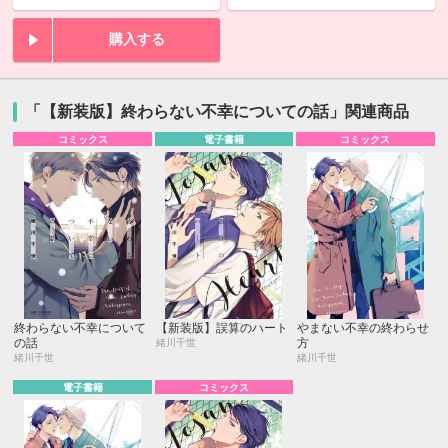
購入する
「【新装版】終わらない不幸についての話」関連商品
コミックス
電子書籍
コミックス
終わらない不幸について
【新装版】誤算のハート
やまない不幸の終わらせ
の話
方
緒川千世
緒川千世
緒川千世
電子書籍
コミックス