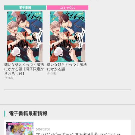
電子書籍
コミックス
嫌いな奴とくっつく魔法
嫌いな奴とくっつく魔法
にかかる話【電子限定か
にかかる話
きおろし付】
タロ名
タロ名
電子書籍最新情報
2026/08/06
マガジンビーボーイ 2026年9月号 ラインナッ